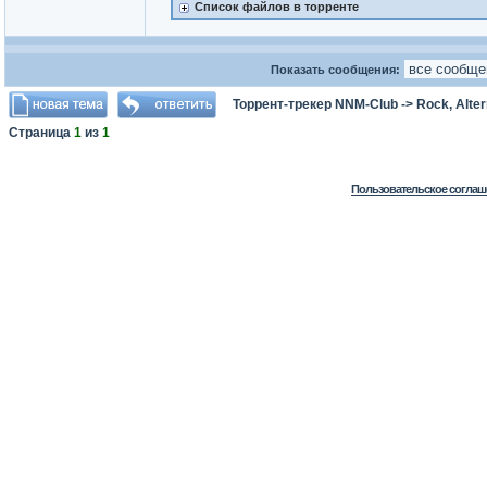
Список файлов в торренте
Показать сообщения:
Торрент-трекер NNM-Club
->
Rock, Alter
Страница
1
из
1
Пользовательское соглаш