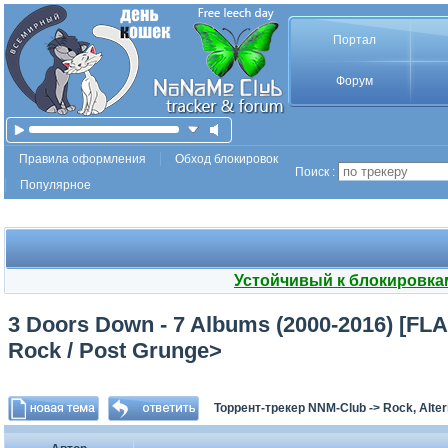
Портал
Форум
Правила оформления
Обход блокировок
Поиск :
Популярное
Устойчивый к блокировка
3 Doors Down - 7 Albums (2000-2016) [FLAC
Rock / Post Grunge>
Торрент-трекер NNM-Club
->
Rock, Alter