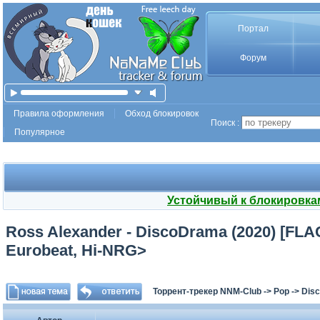
Портал
Форум
Правила оформления
Обход блокировок
Поиск :
Популярное
Устойчивый к блокировка
Ross Alexander - DiscoDrama (2020) [FLA
Eurobeat, Hi-NRG>
Торрент-трекер NNM-Club
->
Pop
->
Disc