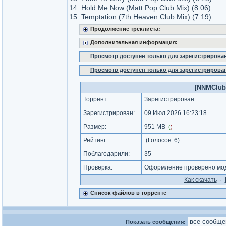
14. Hold Me Now (Matt Pop Club Mix) (8:06)
15. Temptation (7th Heaven Club Mix) (7:19)
Продолжение треклиста:
Дополнительная информация:
Просмотр доступен только для зарегистрирова
Просмотр доступен только для зарегистрирова
[NNMClub.
Торрент:
Зарегистрирован
Зарегистрирован:
09 Июл 2026 16:23:18
Размер:
951 MB
(
)
Рейтинг:
(Голосов:
6
)
Поблагодарили:
35
Проверка:
Оформление проверено мод
Как cкачать
·
Список файлов в торренте
Показать сообщения: