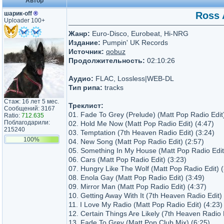
Автор
шарик-off
®
Ross 
Uploader 100+
Жанр:
Euro-Disco, Eurobeat, Hi-NRG
Издание:
Pumpin' UK Records
Источник:
qobuz
Продолжительность:
02:10:26
Аудио:
FLAC, Lossless|WEB-DL
Тип рипа:
tracks
Стаж: 16 лет 5 мес.
Треклист:
Сообщений: 3167
01. Fade To Grey (Prelude) (Matt Pop Radio Edit)
Ratio:
712.635
Поблагодарили:
02. Hold Me Now (Matt Pop Radio Edit) (4:47)
215240
03. Temptation (7th Heaven Radio Edit) (3:24)
100%
04. New Song (Matt Pop Radio Edit) (2:57)
05. Something In My House (Matt Pop Radio Edit
06. Cars (Matt Pop Radio Edit) (3:23)
07. Hungry Like The Wolf (Matt Pop Radio Edit) (
08. Enola Gay (Matt Pop Radio Edit) (3:49)
09. Mirror Man (Matt Pop Radio Edit) (4:37)
10. Getting Away With It (7th Heaven Radio Edit) 
11. I Love My Radio (Matt Pop Radio Edit) (4:23)
12. Certain Things Are Likely (7th Heaven Radio E
13. Fade To Grey (Matt Pop Club Mix) (6:25)