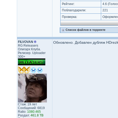
Рейтинг:
4.6
(Голос
Поблагодарили:
221
Проверка:
Оформлени
Список файлов в торренте
FILVOVAN
®
Обновлено. Добавлен дубляж HDrezk
RG Releasers
Олигарх Клуба.
Релизер. Uploader
300+
Стаж: 19 лет
Сообщений: 6819
Ratio:
1080.465
Раздал:
461.8 TB