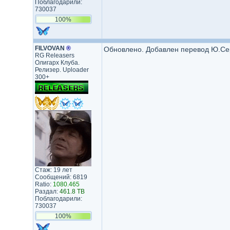
Поблагодарили:
730037
100%
FILVOVAN
®
Обновлено. Добавлен перевод Ю.Се
RG Releasers
Олигарх Клуба.
Релизер. Uploader
300+
Стаж: 19 лет
Сообщений: 6819
Ratio:
1080.465
Раздал:
461.8 TB
Поблагодарили:
730037
100%