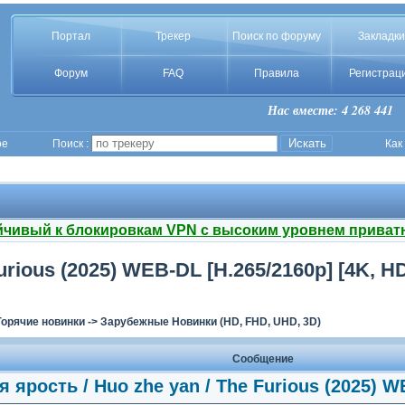
Портал
Трекер
Поиск по форуму
Закладки
Форум
FAQ
Правила
Регистрац
Нас вместе: 4 268 441
ое
Поиск :
Как
йчивый к блокировкам VPN с высоким уровнем приват
rious (2025) WEB-DL [H.265/2160p] [4K, HDR
Горячие новинки
->
Зарубежные Новинки (HD, FHD, UHD, 3D)
Сообщение
 ярость / Huo zhe yan / The Furious (2025) W