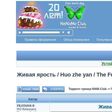
Правила оформления
Обход блокировок
Популярн
Усто
Живая ярость / Huo zhe yan / The Fu
Торрент-трекер NNM-Club
->
Автор
FILVOVAN
®
Живая
RG Releasers