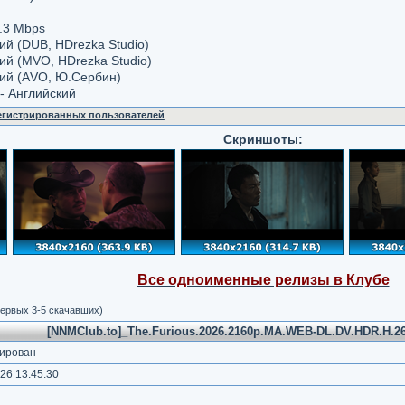
.3 Mbps
кий (DUB, HDrezka Studio)
кий (MVO, HDrezka Studio)
кий (АVO, Ю.Сербин)
- Английский
регистрированных пользователей
Скриншоты:
Все одноименные релизы в Клубе
ервых 3-5 скачавших)
[NNMClub.to]_The.Furious.2026.2160p.MA.WEB-DL.DV.HDR.H.26
ирован
26 13:45:30
)