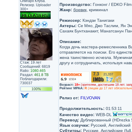
Олигарх Клуба.
Производство:
Гонконг / EDKO Film 
Релизер. Uploader
300+
Жанр:
боевик
, криминал
Режиссер:
Кэндзи Танигаки
Актеры:
Се Мяо, Джо Таслим, Ян Эн
Сахаяк Бунтханакит, Манатсанун Пан
Описание:
Когда дочь мастера-ремесленника Ва
отправляется на поиски. Его единс
жена таинственно исчезла. Мужчинам
Стаж: 19 лет
другу и сотрудничать, используя на
Сообщений: 6819
Ratio:
1080.465
7.3
21,337
Раздал:
461.8 TB
/10
Поблагодарили:
730037
Возраст:
18+
(зрителям, достигшим 18 лет. зап
Рейтинг MPAA:
R
(лицам до 17 лет обязательн
100%
Релиз от:
FILVOVAN
Продолжительность:
01:53:11
Качество видео:
WEB-DL
Перевод:
Дублированный (HDrezka St
Язык озвучки:
Русский, Английский
Субтитры:
Русские, Английские (full