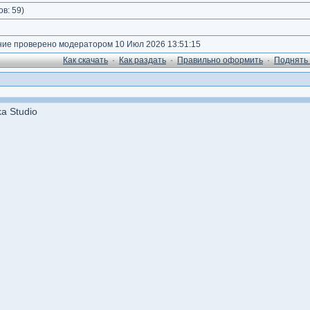
ов:
59
)
е проверено модератором 10 Июл 2026 13:51:15
Как cкачать
·
Как раздать
·
Правильно оформить
·
Поднять 
a Studio