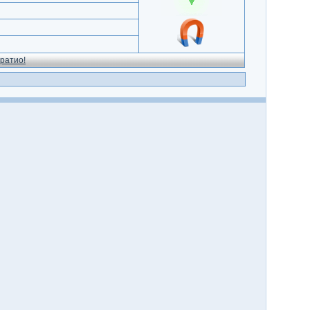
ратио!