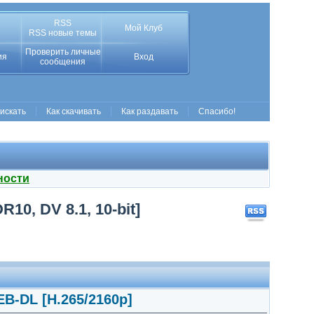
RSS
Мой Клуб
RSS новые темы
Проверить личные
ия
Вход
сообщения
 искать
Как скачивать
Как раздавать
Спасибо!
ности
10, DV 8.1, 10-bit]
EB-DL [H.265/2160p]