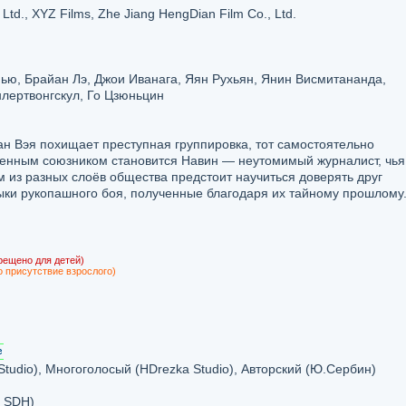
Ltd., XYZ Films, Zhe Jiang HengDian Film Co., Ltd.
ью, Брайан Лэ, Джои Иванага, Яян Рухьян, Янин Висмитананда,
лертвонгскул, Го Цзюньцин
н Вэя похищает преступная группировка, тот самостоятельно
твенным союзником становится Навин — неутомимый журналист, чья
 из разных слоёв общества предстоит научиться доверять друг
выки рукопашного боя, полученные благодаря их тайному прошлому
рещено для детей)
о присутствие взрослого)
udio), Многоголосый (HDrezka Studio), Авторский (Ю.Сербин)
, SDH)