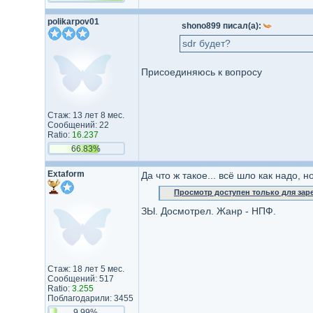
polikarpov01
shono899 писал(а):
sdr будет?
Присоединяюсь к вопросу
Стаж: 13 лет 8 мес.
Сообщений: 22
Ratio:
16.237
66.83%
Extaform
Да что ж такое... всё шло как надо, н
Просмотр доступен только для за
ЗЫ. Досмотрел. Жанр - НПФ.
Стаж: 18 лет 5 мес.
Сообщений: 517
Ratio:
3.255
Поблагодарили: 3455
9.99%