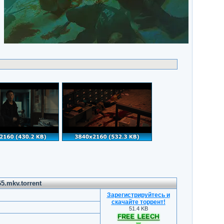
5.mkv.torrent
Зарегистрируйтесь и
скачайте торрент
!
51.4 KB