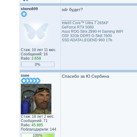
shono899
sdr будет?
_________________
Intel® Core™ Ultra 7 265KF
GeForce RTX 5080
Asus ROG Strix Z890-H Gaming WiFi
ОЗУ 32Gb DDR5 G-Skill 7600
SSD ADATA LEGEND 960 1Tb
SSD CUSU CV7000-P 2TB
ПО: Windows 11 Pro x64
Стаж: 10 лет 11 мес.
Сообщений: 16
Ratio:
2.659
0%
ssee
Спасибо за Ю.Сербина
Стаж: 18 лет 2 мес.
Сообщений: 71
Ratio:
45.885
Поблагодарили: 144
100%