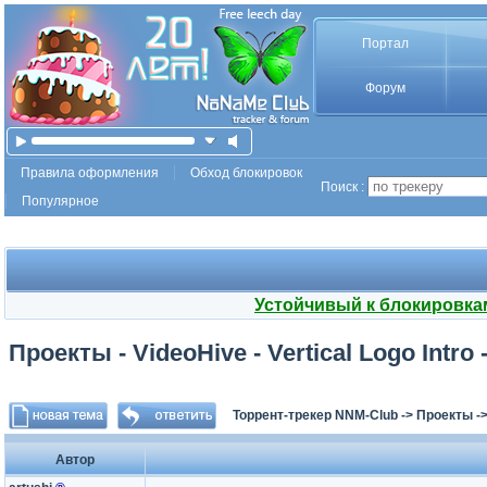
Портал
Форум
Правила оформления
Обход блокировок
Поиск :
Популярное
Устойчивый к блокировка
Проекты - VideoHive - Vertical Logo Intro
Торрент-трекер NNM-Club
->
Проекты
-
Автор