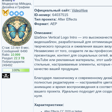
artushj
®
Модератор ММедиа,
Дизайна и Графики
Официальный сайт:
VideoHive
ID-номер:
64037515
Тип проекта:
After Effects
Формат:
AEP
Описание:
Шаблон Vertical Logo Intro — это высококачес
видеошаблон, разработанный для оптимизаци
творческого процесса и оживления ваших визу
Стаж: 13 лет 8 мес.
Независимо от того, создаете ли вы професс
Сообщений: 6490
Ratio:
10.999
презентации, контент для социальных сетей, 
Раздал:
22.3 TB
YouTube или рекламные материалы, этот шаб
Поблагодарили:
стильные, настраиваемые элементы, которые 
249492
качество вашей продукции.
100%
Благодаря лаконичному и современному диза
полностью редактируем — настраивайте цвета
анимацию и время воспроизведения в соответ
вашего проекта. Идеально подходит для созда
нуля.
Характеристики:
After Effects CC 2020 or higher