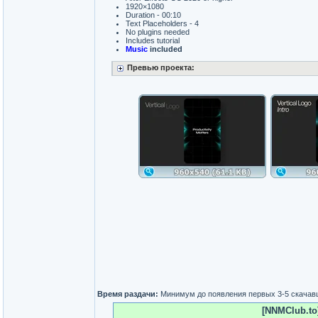
1920×1080
Duration - 00:10
Text Placeholders - 4
No plugins needed
Includes tutorial
Music
included
Превью проекта:
Время раздачи:
Минимум до появления первых 3-5 скача
[NNMClub.to]