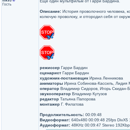
mk93
®
Еще один мультфильм от Гарри Бардина.
Гость
Описание:
История проволочного человека, к
колючую проволоку, и отгородил себя от окру
режиссер
Гарри Бардин
сценарист
Гарри Бардин
художник-постановщик
Ирина Ленникова
аниматоры
Ирина Собинова-Кассиль, Лидия 
оператор
Владимир Сидоров, Игорь Скидан-
звукооператор
Владимир Кутузов
редактор
Татьяна Папорова
монтажер
Г. Филатова
Продолжительность:
00:09:48
Видеоформат:
640x480 00:09:48 25fps DivX5
Аудиоформат:
48KHz 00:09:47 Stereo 192Kbp