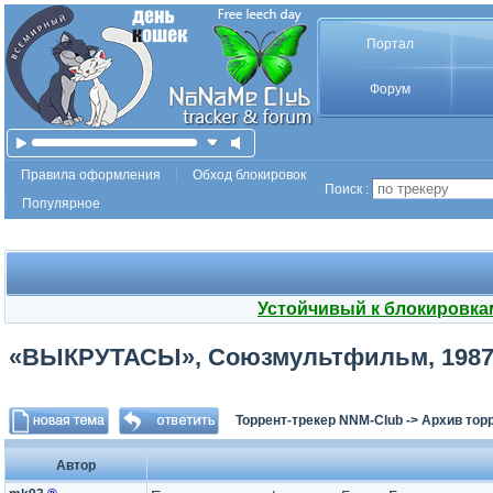
Портал
Форум
Правила оформления
Обход блокировок
Поиск :
Популярное
Устойчивый к блокировка
«ВЫКРУТАСЫ», Союзмультфильм, 1987 
Торрент-трекер NNM-Club
->
Архив тор
Автор