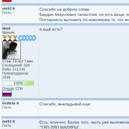
mk93
®
Спасибо на добром слове.
Гость
Бардин безусловно талантлив, но есть вещи,
Постараюсь выложить по-максимуму то, что мн
bloot
а ещё есть?
Маньяк
Стаж: 19 лет 7 мес.
Сообщений: 329
Ratio:
141.746
Поблагодарили:
2539
100%
Откуда: СПб
ReWrite
®
Спасибо, выкладывай еще
Гость
mk93
®
Есть, конечно. Более того, часть уже выложена
Гость
"ТЯП-ЛЯП МАЛЯРЫ"
,