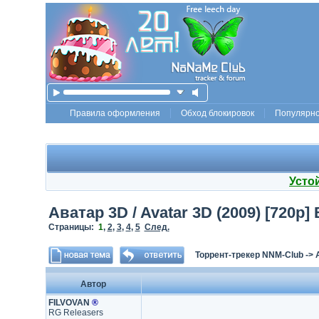
Правила оформления
Обход блокировок
Популярн
Усто
Аватар 3D / Avatar 3D (2009) [720p]
Страницы:
1
,
2
,
3
,
4
,
5
След.
Торрент-трекер NNM-Club
->
Автор
FILVOVAN
®
RG Releasers