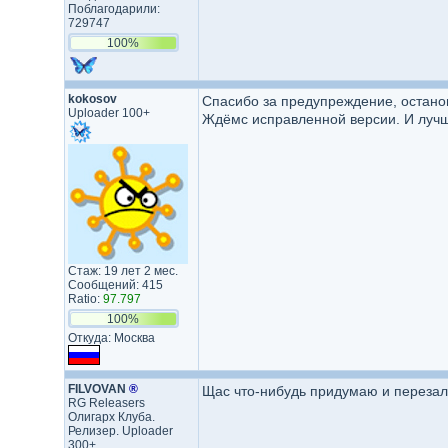
Поблагодарили:
729747
100%
kokosov
Спасибо за предупреждение, останов
Uploader 100+
Ждёмс исправленной версии. И лучше
Стаж: 19 лет 2 мес.
Сообщений: 415
Ratio:
97.797
100%
Откуда: Москва
FILVOVAN
®
Щас что-нибудь придумаю и перезал
RG Releasers
Олигарх Клуба.
Релизер. Uploader
300+