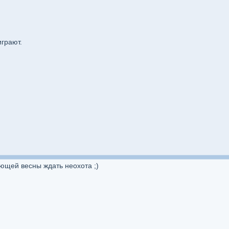
грают.
ующей весны ждать неохота ;)