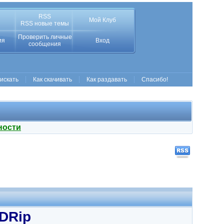
RSS
Мой Клуб
RSS новые темы
Проверить личные
ия
Вход
сообщения
 искать
Как скачивать
Как раздавать
Спасибо!
ности
BDRip