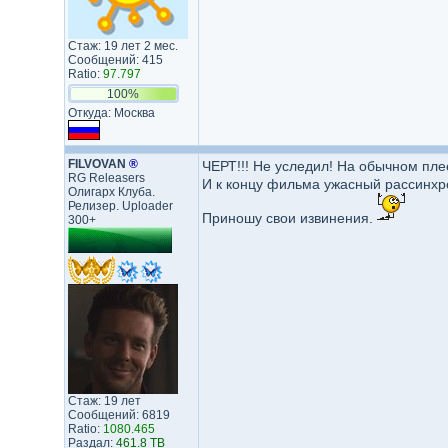
Стаж: 19 лет 2 мес.
Сообщений: 415
Ratio:
97.797
100%
Откуда: Москва
FILVOVAN
®
ЧЕРТ!!! Не уследил! На обычном пле
RG Releasers
И к концу фильма ужасный рассинхрон
Олигарх Клуба.
Релизер. Uploader
Приношу свои извинения.
300+
Стаж: 19 лет
Сообщений: 6819
Ratio:
1080.465
Раздал:
461.8 TB