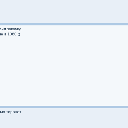
ил закачку.
 в 1080 ;)
ью торрнет.