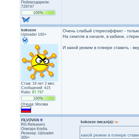
Поблагодарили:
729747
100%
kokosov
Очень слабый стереоэффект - только
Uploader 100+
На семпле в начале, в кабине, стере
И какой режим в плеере ставить - в
Стаж: 19 лет 2 мес.
Сообщений: 415
Ratio:
97.797
100%
Откуда: Москва
FILVOVAN
®
kokosov писал(а):
RG Releasers
Олигарх Клуба.
Релизер. Uploader
какой режим в плеере стави
300+