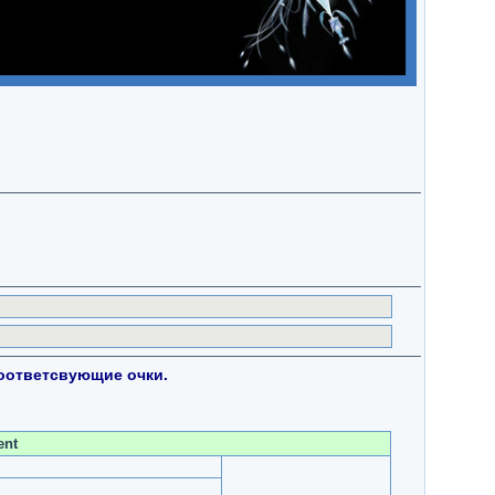
оответсвующие очки.
ent