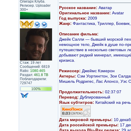
Олигарх Клуба.
Релизер. Uploader
Русское название:
Аватар
300+
Оригинальное название:
Avatar
Год выпуска:
2009
Жанр:
Фантастика, Триллер, Боевик
Описание фильма:
Джейк Салли — бывший морской пехо
немощное тело, Джейк в душе по-пр
путешествие в несколько световых л
добывают редкий минерал, имеющий 
кризиса.
Стаж: 19 лет
Сообщений: 6819
Режиссер:
Джеймс Кэмерон
Ratio:
1080.465
Раздал:
461.8 TB
Актеры:
Сэм Уортингтон, Зои Салда
Поблагодарили:
Мишель Родригес, Лас Алонсо, Уэс 
729747
100%
Продолжительность:
02:37:07
Перевод:
Дублированный
Язык субтитров:
Китайский на реч
Дата мировой премьеры:
10 декаб
Дата российской премьеры:
17 де
Дата выхода Blu-Ray релиза:
29 а