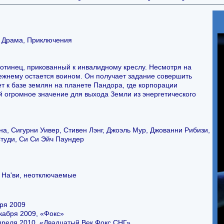
, Драма, Приключения
тинец, прикованный к инвалидному креслу. Несмотря на
ежнему остается воином. Он получает задание совершить
ет к базе землян на планете Пандора, где корпорации
огромное значение для выхода Земли из энергетического
на, Сигурни Уивер, Стивен Лэнг, Джоэль Мур, Джованни Рибизи,
Студи, Си Си Эйч Паундер
ь На'ви, неотключаемые
ря 2009
кабря 2009, «Фокс»
преля 2010, «Двадцатый Век Фокс СНГ»