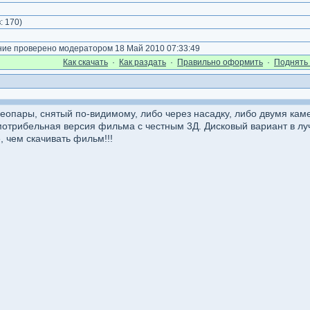
:
170
)
е проверено модератором 18 Май 2010 07:33:49
Как cкачать
·
Как раздать
·
Правильно оформить
·
Поднять 
опары, снятый по-видимому, либо через насадку, либо двумя каме
смотрибельная версия фильма с честным 3Д. Дисковый вариант в лу
, чем скачивать фильм!!!