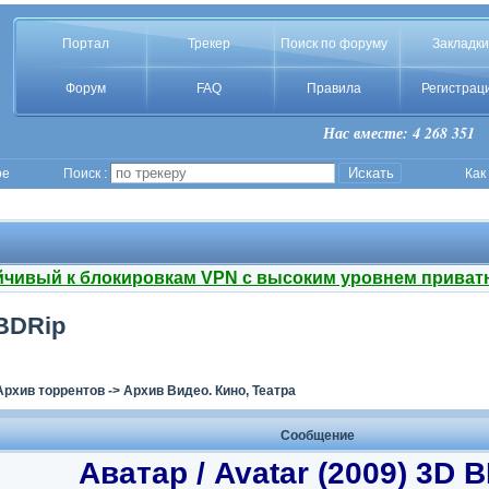
Портал
Трекер
Поиск по форуму
Закладки
Форум
FAQ
Правила
Регистрац
Нас вместе: 4 268 351
ое
Поиск :
Как
йчивый к блокировкам VPN с высоким уровнем приват
 BDRip
Архив торрентов
->
Архив Видео. Кино, Театра
Сообщение
Аватар / Avatar (2009) 3D 