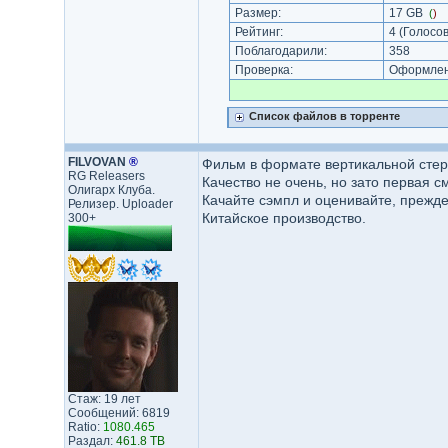
Размер:
17 GB
(
)
Рейтинг:
4
(Голосов
Поблагодарили:
358
Проверка:
Оформлени
Список файлов в торренте
FILVOVAN
®
Фильм в формате вертикальной стере
RG Releasers
Качество не очень, но зато первая 
Олигарх Клуба.
Качайте сэмпл и оценивайте, прежде
Релизер. Uploader
Китайское производство.
300+
Стаж: 19 лет
Сообщений: 6819
Ratio:
1080.465
Раздал:
461.8 TB