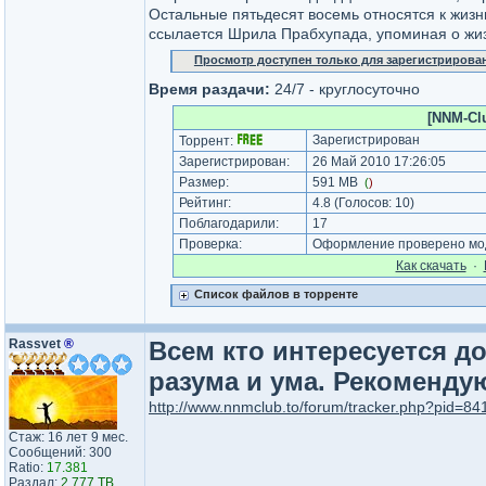
Остальные пятьдесят восемь относятся к жизн
ссылается Шрила Прабхупада, упоминая о жиз
Просмотр доступен только для зарегистрирова
Время раздачи:
24/7 - круглосуточно
[NNM-Clu
Зарегистрирован
Торрент:
Зарегистрирован:
26 Май 2010 17:26:05
Размер:
591 MB
(
)
Рейтинг:
4.8
(Голосов:
10
)
Поблагодарили:
17
Проверка:
Оформление проверено мод
Как cкачать
·
Список файлов в торренте
Rassvet
®
Всем кто интересуется 
разума и ума. Рекоменду
http://www.nnmclub.to/forum/tracker.php?pid=84
Стаж: 16 лет 9 мес.
Сообщений: 300
Ratio:
17.381
Раздал:
2.777 TB