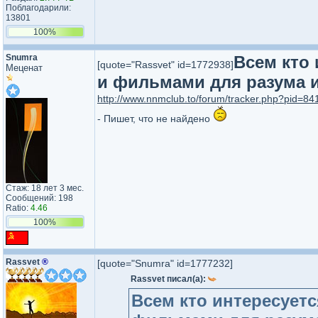
Поблагодарили:
13801
100%
Snumra
Всем кто
[quote="Rassvet" id=1772938]
Меценат
и фильмами для разума и
http://www.nnmclub.to/forum/tracker.php?pid=841
- Пишет, что не найдено
Стаж: 18 лет 3 мес.
Сообщений: 198
Ratio:
4.46
100%
Rassvet
®
[quote="Snumra" id=1777232]
Rassvet писал(а):
Всем кто интересуе