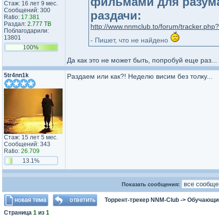
фильмами для разума
Стаж: 16 лет 9 мес.
Сообщений: 300
раздачи:
Ratio:
17.381
Раздал:
2.777 TB
http://www.nnmclub.to/forum/tracker.php
Поблагодарили:
13801
- Пишет, что не найдено
100%
Да как это не может быть, попробуй еще раз...
5tr4nn1k
Раздаем или как?! Неделю висим без толку...
Стаж: 15 лет 5 мес.
Сообщений: 343
Ratio:
26.709
13.1%
Показать сообщения:
Торрент-трекер NNM-Club
->
Обучающи
Страница
1
из
1