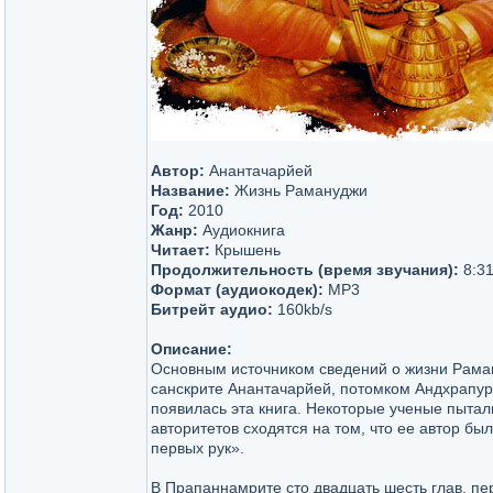
Автор:
Анантачарйей
Название:
Жизнь Рамануджи
Год:
2010
Жанр:
Аудиокнига
Читает:
Крышень
Продолжительность (время звучания):
8:31
Формат (аудиокодек):
MP3
Битрейт аудио:
160kb/s
Описание:
Основным источником сведений о жизни Раман
санскрите Анантачарйей, потомком Андхрапур
появилась эта книга. Некоторые ученые пытал
авторитетов сходятся на том, что ее автор 
первых рук».
В Прапаннамрите сто двадцать шесть глав, п