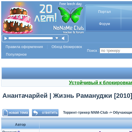
Портал
Форум
Правила оформления
Обход блокировок
Поиск :
Популярное
Устойчивый к блокировка
Анантачарйей | Жизнь Рамануджи [2010]
Торрент-трекер NNM-Club
->
Обучающи
Автор