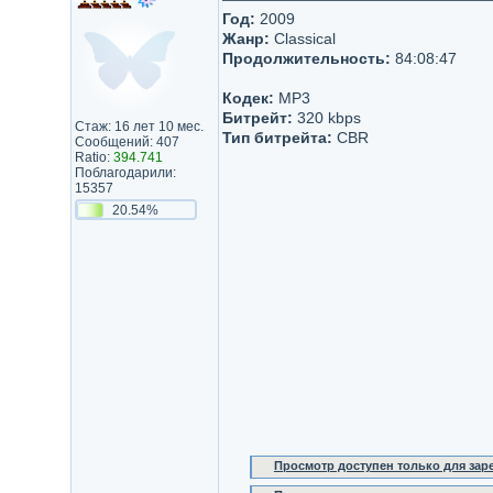
Год:
2009
Жанр:
Classical
Продолжительность:
84:08:47
Кодек:
MP3
Битрейт:
320 kbps
Стаж: 16 лет 10 мес.
Тип битрейта:
CBR
Сообщений: 407
Ratio:
394.741
Поблагодарили:
15357
20.54%
Просмотр доступен только для за