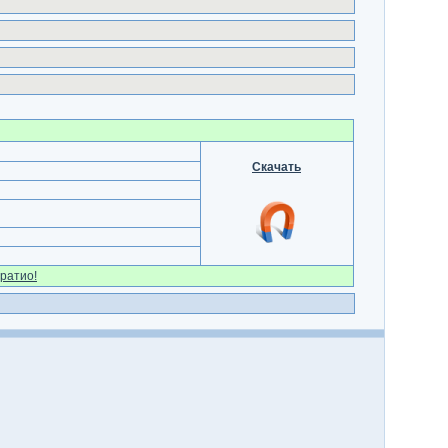
Скачать
ратио!