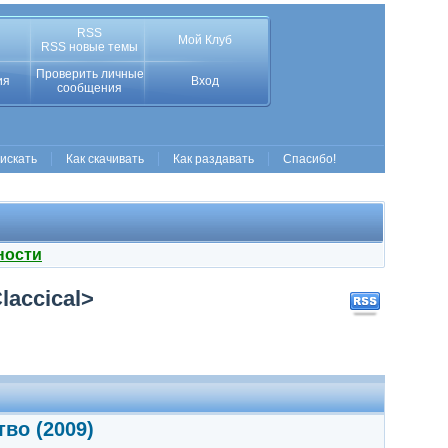
RSS
Мой Клуб
RSS новые темы
Проверить личные
ия
Вход
сообщения
 искать
Как скачивать
Как раздавать
Спасибо!
ности
laccical>
во (2009)