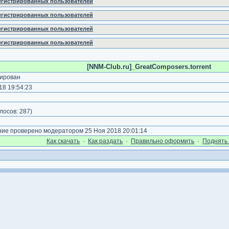
регистрированных пользователей
регистрированных пользователей
регистрированных пользователей
регистрированных пользователей
[NNM-Club.ru]_GreatComposers.torrent
ирован
8 19:54:23
)
лосов:
287
)
е проверено модератором 25 Ноя 2018 20:01:14
Как cкачать
·
Как раздать
·
Правильно оформить
·
Поднять 