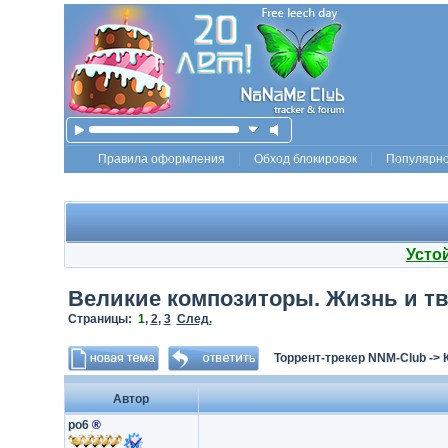
Правила оформления
Обход блокировок
Популярн
Усто
Великие композиторы. Жизнь и твор
Страницы:
1
,
2
,
3
След.
Торрент-трекер NNM-Club
->
Автор
po6
®