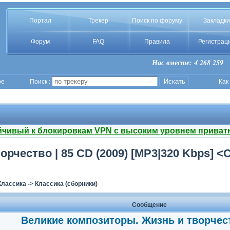
Портал
Трекер
Поиск по форуму
Закладки
Форум
FAQ
Правила
Регистрац
Нас вместе: 4 268 259
ое
Поиск :
Как
йчивый к блокировкам VPN с высоким уровнем приват
чество | 85 CD (2009) [MP3|320 Kbps] <C
Классика
->
Классика (сборники)
Сообщение
Великие композиторы. Жизнь и творчест