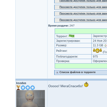
Просмотр доступен только для за
Просмотр доступен только для за
Просмотр доступен только для за
Просмотр доступен только для за
Время раздачи:
24/7
Зарегистр
Торрент:
Зарегистрирован:
24 Ноя 201
Размер:
11.3 GB
(
Рейтинг:
(Го
Поблагодарили:
975
Проверка:
Оформлени
Список файлов в торренте
ksodus
Ооооо! МегаСпасибо!