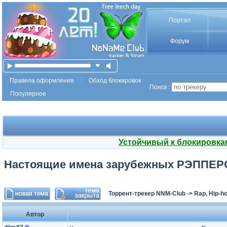
Портал
Форум
Правила оформления
Обход блокировок
Поиск :
Популярное
Устойчивый к блокировка
Настоящие имена зарубежных РЭППЕРО
Торрент-трекер NNM-Club
->
Rap, Hip-h
Автор