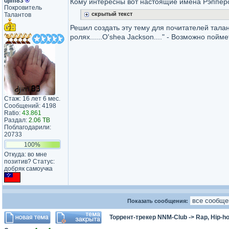
djim83
®
Кому интересны вот настоящие имена Рэппер
Покровитель
скрытый текст
Талантов
Решил создать эту тему для почитателей тала
ролях......O'shea Jackson...." - Возможно пой
Стаж: 16 лет 6 мес.
Сообщений: 4198
Ratio:
43.861
Раздал:
2.06 TB
Поблагодарили:
20733
100%
Откуда: во мне
позитив? Статус:
добряк самоучка
Показать сообщения:
Торрент-трекер NNM-Club
->
Rap, Hip-h