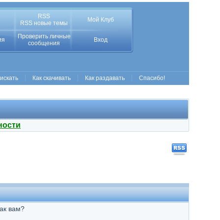
RSS
Мой Клуб
RSS новые темы
Проверить личные
ия
Вход
сообщения
 искать
Как скачивать
Как раздавать
Спасибо!
ности
ак вам?