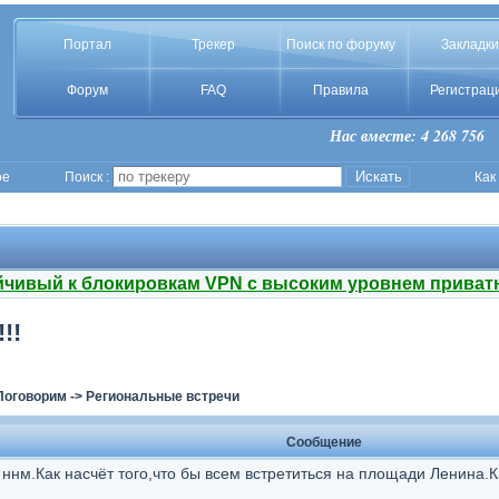
Портал
Трекер
Поиск по форуму
Закладки
Форум
FAQ
Правила
Регистрац
Нас вместе: 4 268 756
ое
Поиск :
Как
йчивый к блокировкам VPN с высоким уровнем приват
!!
Поговорим
->
Региональные встречи
Сообщение
 ннм.Как насчёт того,что бы всем встретиться на площади Ленина.К