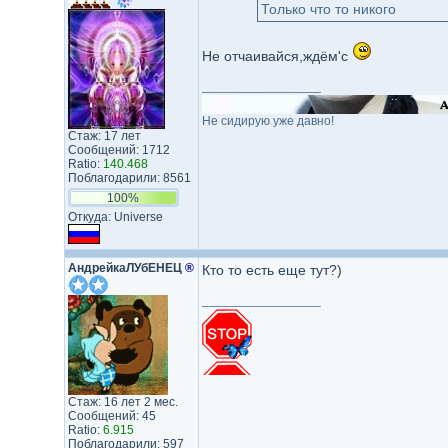
Только что то никого
Не отчаивайся,ждём'с
_________________
Не сидирую уже давно!
Стаж: 17 лет
Сообщений: 1712
Ratio:
140.468
Поблагодарили: 8561
100%
Откуда: Universe
АндрейкаЛУбЕНЕЦ
®
Кто то есть еще тут?)
_________________
Стаж: 16 лет 2 мес.
Сообщений: 45
Ratio:
6.915
Поблагодарили: 597