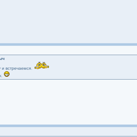
ыч
 и встречаемся.
к.