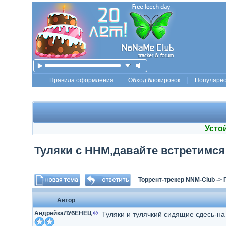
Правила оформления
Обход блокировок
Популярн
Усто
Туляки с ННМ,давайте встретимся!
Торрент-трекер NNM-Club
->
Автор
АндрейкаЛУбЕНЕЦ
®
Туляки и тулячкий сидящие сдесь-на