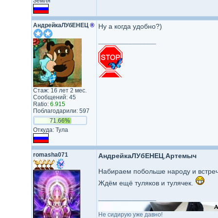
Земля
АндрейкаЛУбЕНЕЦ
®
Ну а когда удобно?)
_________________
Стаж: 16 лет 2 мес.
Сообщений: 45
Ratio:
6.915
Поблагодарили: 597
71.66%
Откуда: Тула
romasha071
АндрейкаЛУбЕНЕЦ
,
Артемыч
Набираем побольше народу и встре
Ждём ещё туляков и тулячек.
_________________
Не сидирую уже давно!