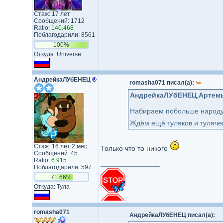
Стаж: 17 лет
Сообщений: 1712
Ratio:
140.468
Поблагодарили: 8561
100%
Откуда: Universe
АндрейкаЛУбЕНЕЦ
®
romasha071 писал(а):
АндрейкаЛУбЕНЕЦ
,
Артем
Набираем побольше народу
Ждём ещё туляков и туляче
Стаж: 16 лет 2 мес.
Только что то никого
Сообщений: 45
Ratio:
6.915
_________________
Поблагодарили: 597
71.66%
Откуда: Тула
romasha071
АндрейкаЛУбЕНЕЦ писал(а):