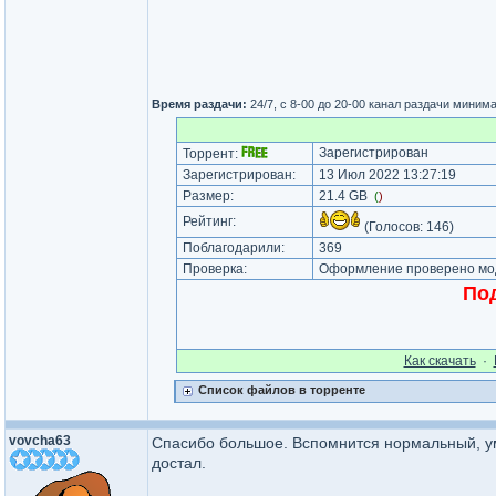
Время раздачи:
24/7, c 8-00 до 20-00 канал раздачи мини
Зарегистрирован
Торрент:
Зарегистрирован:
13 Июл 2022 13:27:19
Размер:
21.4 GB
(
)
Рейтинг:
(Голосов:
146
)
Поблагодарили:
369
Проверка:
Оформление проверено мод
Под
Как cкачать
·
Список файлов в торренте
vovcha63
Спасибо большое. Вспомнится нормальный, ум
достал.