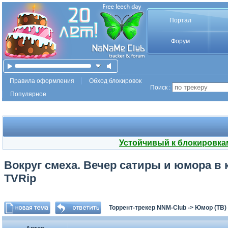
Портал
Форум
Правила оформления
Обход блокировок
Поиск :
Популярное
Устойчивый к блокировка
Вокруг смеха. Вечер сатиры и юмора в к
TVRip
Торрент-трекер NNM-Club
->
Юмор (ТВ)