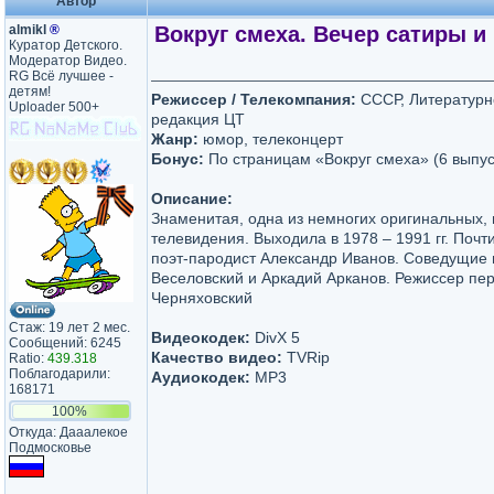
Автор
almikl
®
Вокруг смеха. Вечер сатиры и 
Куратор Детского.
Модератор Видео.
RG Всё лучшее -
детям!
Режиссер / Телекомпания:
СССР, Литературн
Uploader 500+
редакция ЦТ
Жанр:
юмор, телеконцерт
Бонус:
По страницам «Вокруг смеха» (6 выпус
Описание:
Знаменитая, одна из немногих оригинальных,
телевидения. Выходила в 1978 – 1991 гг. Поч
поэт-пародист Александр Иванов. Соведущие 
Веселовский и Аркадий Арканов. Режиссер пер
Черняховский
Стаж: 19 лет 2 мес.
Видеокодек:
DivX 5
Сообщений: 6245
Качество видео:
TVRip
Ratio:
439.318
Поблагодарили:
Аудиокодек:
MP3
168171
100%
Откуда: Дааалекое
Подмосковье