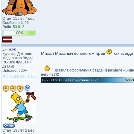
Стаж: 15 лет 7 мес.
Сообщений: 26
Ratio:
53.812
100%
almikl
®
Михал Михалыч во многом прав
как всегд
Куратор Детского.
Модератор Видео.
RG Всё лучшее -
_________________
детям!
Правила оформления раздач в разделе «Вид
Uploader 500+
него - в
ЛС
Стаж: 19 лет 2 мес.