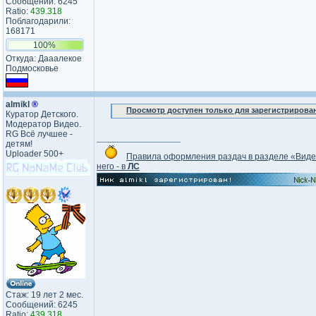
Сообщений: 6245
Ratio:
439.318
Поблагодарили:
168171
100%
Откуда: Дааалекое
Подмосковье
almikl
®
Просмотр доступен только для зарегистрирова
Куратор Детского.
Модератор Видео.
RG Всё лучшее -
_________________
детям!
Uploader 500+
Правила оформления раздач в разделе «Вид
него - в
ЛС
Стаж: 19 лет 2 мес.
Сообщений: 6245
Ratio:
439.318