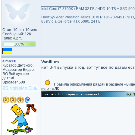
_________________
Intel Core i7-8700K / RAM 32 ГБ / HDD 10 ТБ + SSD 50
Ноутбук Acer Predator Helios 16 AI PH16-73-9491 (NH.
8 / nVidia GeForce RTX 5090, 24 ГБ
Стаж: 10 лет 10 мес.
Сообщений: 126
Ratio:
4.275
100%
almikl
®
Vanilium
Куратор Детского.
нет, 3-4 выпуска в год, вот тут все по датам ес
Модератор Видео.
RG Всё лучшее -
_________________
детям!
Uploader 500+
Правила оформления раздач в разделе «Вид
него - в
ЛС