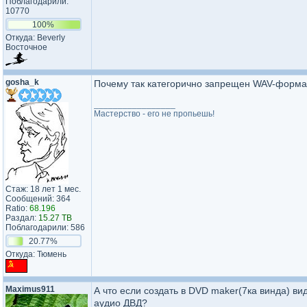
Поблагодарили:
10770
100%
Откуда: Beverly
Восточное
gosha_k
Почему так категорично запрещен WAV-форма
_________________
Мастерство - его не пропьешь!
Стаж: 18 лет 1 мес.
Сообщений: 364
Ratio:
68.196
Раздал:
15.27 TB
Поблагодарили: 586
20.77%
Откуда: Тюмень
Maximus911
А что если создать в DVD maker(7ка винда) ви
аудио ДВД?