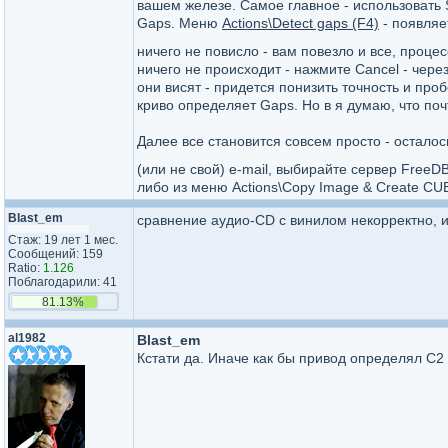
вашем железе. Самое главное - использовать 
Gaps. Меню
Actions\Detect gaps (F4)
- появляет
ничего не повисло - вам повезло и все, проце
ничего не происходит - нажмите Cancel - чере
они висят - придется понизить точность и пробо
криво определяет Gaps. Но в я думаю, что поч
Далее все становится совсем просто - остало
(или не свой) е-mail, выбирайте сервер FreeD
либо из меню Actions\Copy Image & Create CUE
Blast_em
сравнение аудио-СD c винилом некорректно, и
Стаж: 19 лет 1 мес.
Сообщений: 159
Ratio:
1.126
Поблагодарили: 41
81.13%
al1982
Blast_em
Кстати да. Иначе как бы привод определял С2 