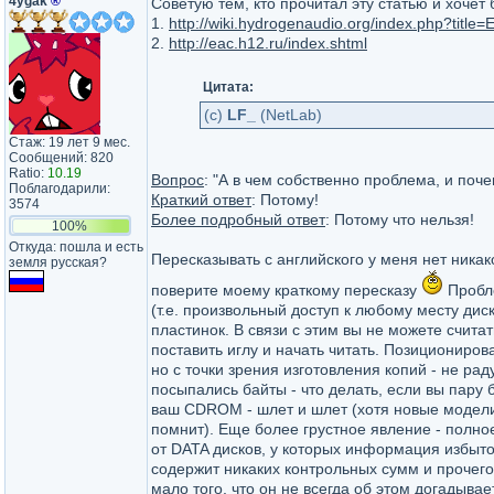
4ygak
®
Советую тем, кто прочитал эту статью и хочет
1.
http://wiki.hydrogenaudio.org/index.php?titl
2.
http://eac.h12.ru/index.shtml
Цитата:
(c)
LF_
(NetLab)
Стаж: 19 лет 9 мес.
Сообщений: 820
Ratio:
10.19
Вопрос
: "А в чем собственно проблема, и по
Поблагодарили:
Краткий ответ
: Потому!
3574
Более подробный ответ
: Потому что нельзя!
100%
Откуда: пошла и есть
Пересказывать с английского у меня нет никак
земля русская?
поверите моему краткому пересказу
Пробле
(т.е. произвольный доступ к любому месту ди
пластинок. В связи с этим вы не можете считат
поставить иглу и начать читать. Позиционирова
но с точки зрения изготовления копий - не рад
посыпались байты - что делать, если вы пару 
ваш CDROM - шлет и шлет (хотя новые модели
помнит). Еще более грустное явление - полное
от DATA дисков, у которых информация избыто
содержит никаких контрольных сумм и прочего
мало того, что он не всегда об этом догадыва