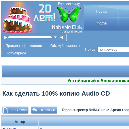
Портал
Форум
Правила оформления
Обход блокировок
Поиск :
Популярное
Устойчивый к блокировка
Как сделать 100% копию Audio CD
Торрент-трекер NNM-Club
->
Архив тор
Автор