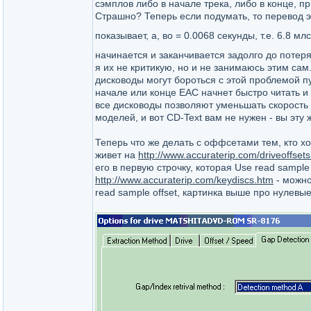
сэмплов либо в начале трека, либо в конце,
Страшно? Теперь если подумать, то перевод эти
показывает, а, во = 0.0068 секунды, т.е. 6.8 мл
начинается и заканчивается задолго до поте
я их не критикую, но и не занимаюсь этим сам
дисководы могут бороться с этой проблемой 
начале или конце ЕАС начнет быстро читать и 
все дисководы позволяют уменьшать скорость 
моделей, и вот СD-Text вам не нужен - вы эту
Теперь что же делать с оффсетами тем, кто хо
живет на
http://www.accuraterip.com/driveoffsets
его в первую строчку, которая Use read sample 
http://www.accuraterip.com/keydiscs.htm
- можно
read sample offset, картинка выше про нулев