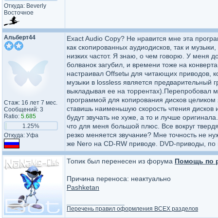
Откуда: Beverly
Восточное
Альберт44
Exact Audio Copy? Не нравится мне эта прогр
как скопированных аудиодисков, так и музыки
низких частот. Я знаю, о чем говорю. У меня 
болванок загубил, и времени тоже на конверта
настраивал Offsetы для читающих приводов, 
музыки в lossless является предварительный 
выкладывая ее на торрентах).Перепробовал мно
программой для копирования дисков целиком я
Стаж: 16 лет 7 мес.
ставишь наименьшую скорость чтения дисков и 
Сообщений: 3
Ratio:
5.685
будут звучать не хуже, а то и лучше оригинал
что для меня большой плюс. Все вокруг твердя
1.25%
резко меняется звучание? Мне точность не ну
Откуда: Уфа
же Nero на CD-RW приводе. DVD-приводы, по 
Топик был перенесен из форума
Помощь по 
Причина переноса: неактуально
Pashketan
_________________
Перечень правил оформления ВСЕХ разделов