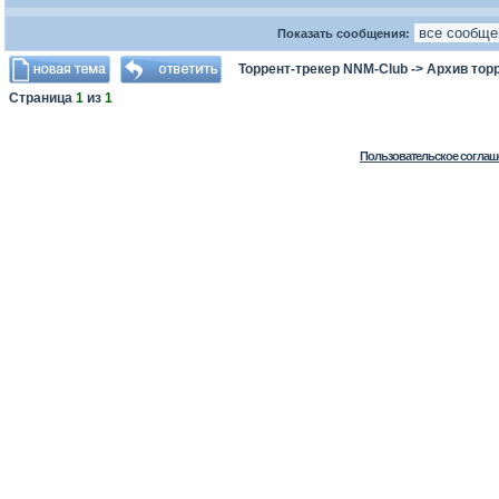
Показать сообщения:
Торрент-трекер NNM-Club
->
Архив тор
Страница
1
из
1
Пользовательское соглаш