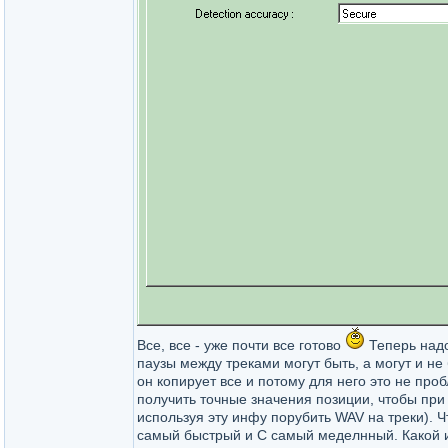
Все, все - уже почти все готово
Теперь надо
паузы между треками могут быть, а могут и не 
он копирует все и потому для него это не про
получить точные значения позиции, чтобы при 
используя эту инфу порубить WAV на треки). Чт
самый быстрый и С самый меделнный. Какой им