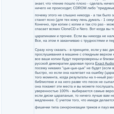
знает, что чтение пошло плохо - сделать ниче
ничего не происходит, CDROM либо "придумыва
почему этого не слышно никогда - а так было
станет ясно (для тех кому лень думать - 1 сек
Конечно, при копии с копии и так сто раз - мо
спасает всяких CloneCD и Nero. Вот когда вы 
царапинами и прочее. Если вы никогда не нал
Все, на этом я заканчиваю с трудностями и п
Сразу хочу сказать - в принципе, если у вас 
прослушивания в машине с откидным верхом на 
все ваши копии будут перепроверены и близки 
русской демократии даровая прога
Exact Audi
посему никаких "цык-цык-цык" не будет (если
быстро, но если она налетает на ошибку (цара
того момента, когда результаты на n-нный раз 
библиотеке и на него разве что песок не сыпал
она покажет эти места и вы можете послушать, 
уверенностью 100% - выбираются самые вероя
если диски царапаные, то ничего лучше вам не
медленнее. С учетом того, что имидж делается
фишечки типа синхронизации треков и пауз ме