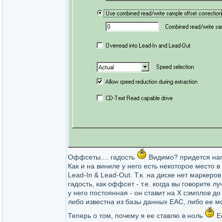
Оффсеты.... гадость
Видимо? придется напи
Как и на виниле у него есть некоторое место в 
Lead-In & Lead-Out. Т.к. на диске нет маркеров
гадость, как оффсет - т.е. когда вы говорите 
у него постоянная - он ставит на Х сэмплов д
либо известна из базы данных EAC, либо ее м
Теперь о том, почему я ее ставлю в ноль
Ес