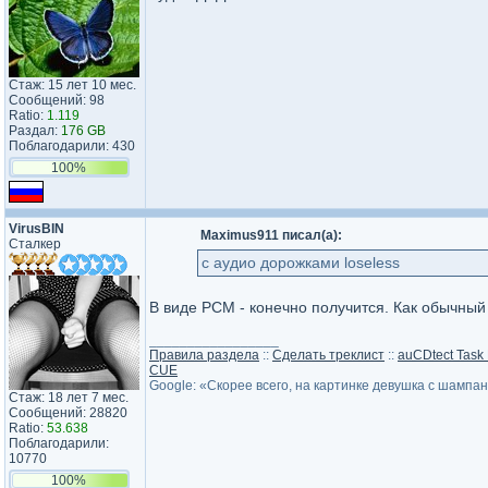
Стаж: 15 лет 10 мес.
Сообщений: 98
Ratio:
1.119
Раздал:
176 GB
Поблагодарили: 430
100%
VirusBIN
Maximus911 писал(а):
Сталкер
с аудио дорожками loseless
В виде PCM - конечно получится. Как обычный
_________________
Правила раздела
::
Сделать треклист
::
auCDtect Task
CUE
Google: «Скорее всего, на картинке девушка с шампа
Стаж: 18 лет 7 мес.
Сообщений: 28820
Ratio:
53.638
Поблагодарили:
10770
100%