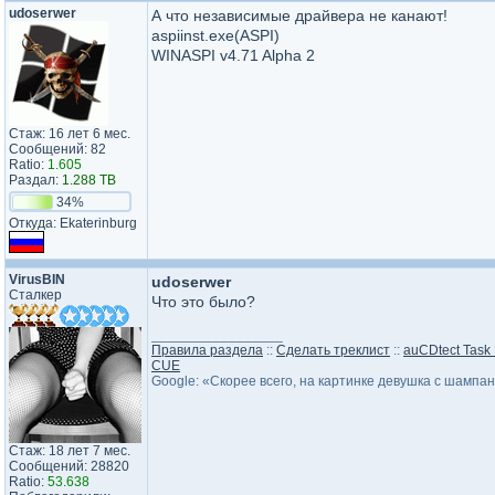
udoserwer
А что независимые драйвера не канают!
aspiinst.exe(ASPI)
WINASPI v4.71 Alpha 2
Стаж: 16 лет 6 мес.
Сообщений: 82
Ratio:
1.605
Раздал:
1.288 TB
34%
Откуда: Ekaterinburg
VirusBIN
udoserwer
Сталкер
Что это было?
_________________
Правила раздела
::
Сделать треклист
::
auCDtect Task
CUE
Google: «Скорее всего, на картинке девушка с шампа
Стаж: 18 лет 7 мес.
Сообщений: 28820
Ratio:
53.638