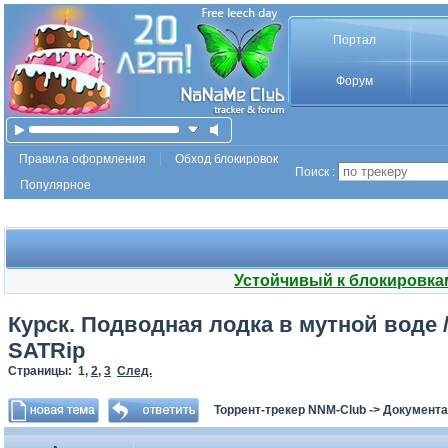
Портал
Форум
Правила оформления
Обход блокировок
Поиск :
Популярное
Устойчивый к блокировка
Курск. Подводная лодка в мутной воде / 
SATRip
Страницы:
1
,
2
,
3
След.
Торрент-трекер NNM-Club
->
Документа