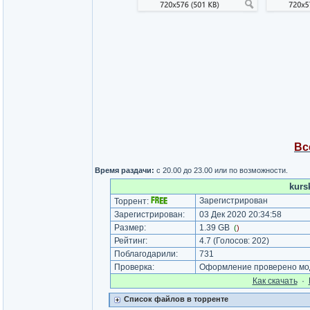
Вс
Время раздачи:
с 20.00 до 23.00 или по возможности.
kurs
Зарегистрирован
Торрент:
Зарегистрирован:
03 Дек 2020 20:34:58
Размер:
1.39 GB
(
)
Рейтинг:
4.7
(Голосов:
202
)
Поблагодарили:
731
Проверка:
Оформление проверено мод
Как cкачать
·
Список файлов в торренте