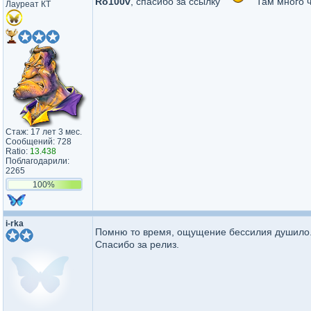
Ro100v
, спасибо за ссылку
Там много ч
Лауреат КТ
Стаж: 17 лет 3 мес.
Сообщений: 728
Ratio:
13.438
Поблагодарили:
2265
100%
i-rka
Помню то время, ощущение бессилия душило
Спасибо за релиз.