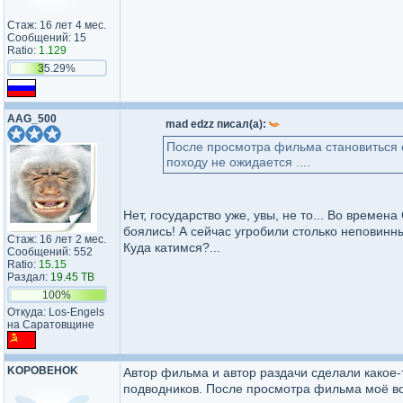
Стаж: 16 лет 4 мес.
Сообщений: 15
Ratio:
1.129
35.29%
AAG_500
mad edzz писал(а):
После просмотра фильма становиться ст
походу не ожидается ....
Нет, государство уже, увы, не то... Во време
боялись! А сейчас угробили столько неповинны
Стаж: 16 лет 2 мес.
Куда катимся?...
Сообщений: 552
Ratio:
15.15
Раздал:
19.45 TB
100%
Откуда: Los-Engels
на Саратовщине
KOPOBEHOK
Автор фильма и автор раздачи сделали какое
подводников. После просмотра фильма моё во