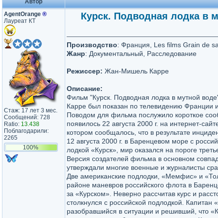
Автор
AgentOrange
®
Курск. Подводная лодка в му
Лауреат КТ
Производство
: Франция, Les films Grain de s
Жанр
: Документальный, Расследование
Режиссер:
Жан-Мишель Карре
Описание:
Фильм "Курск. Подводная лодка в мутной во
Карре был показан по телевидению Франции 
Стаж: 17 лет 3 мес.
Поводом для фильма послужило короткое соо
Сообщений: 728
появилось 22 августа 2000 г. на интернет-сайт
Ratio:
13.438
Поблагодарили:
котором сообщалось, что в результате инциде
2265
12 августа 2000 г. в Баренцевом море с росси
100%
лодкой «Курск», мир оказался на пороге трет
Версия создателей фильма в основном совпада
утверждали многие военные и журналисты сра
Две американские подлодки, «Мемфис» и «Тол
районе маневров российского флота в Баренц
за «Курском». Неверно рассчитав курс и рас
столкнулся с российской подлодкой. Капитан 
разобравшийся в ситуации и решивший, что «К