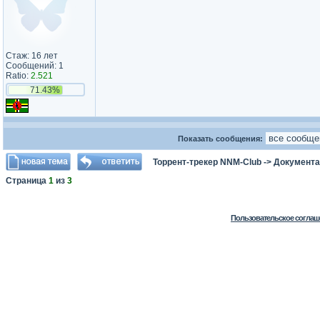
Стаж: 16 лет
Сообщений: 1
Ratio:
2.521
71.43%
Показать сообщения:
Торрент-трекер NNM-Club
->
Документа
Страница
1
из
3
Пользовательское соглаш