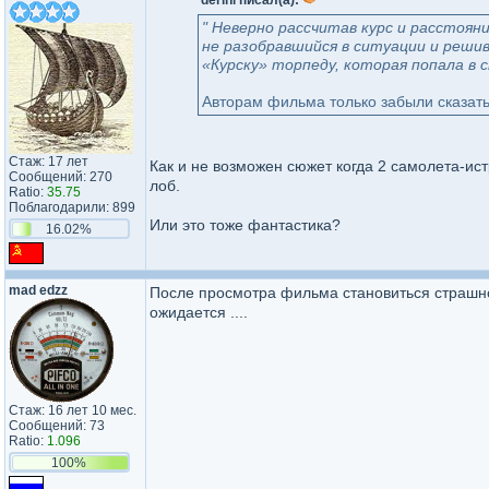
derini писал(а):
" Неверно рассчитав курс и расстоян
не разобравшийся в ситуации и реши
«Курску» торпеду, которая попала в 
Авторам фильма только забыли сказать
Стаж: 17 лет
Как и не возможен сюжет когда 2 самолета-ист
Сообщений: 270
лоб.
Ratio:
35.75
Поблагодарили: 899
Или это тоже фантастика?
16.02%
mad edzz
После просмотра фильма становиться страшно о
ожидается ....
Стаж: 16 лет 10 мес.
Сообщений: 73
Ratio:
1.096
100%