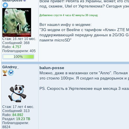
balun-posse
®
Всем привет! Ребята из Украины, может, кто ст
под, скажем, Utel от Укртелекома? Сегодня уз
Добавлено спустя 4 часа 42 минуты 38 секунд:
Вот нашел инфу о модеме:
"3G модем от Beeline с тарифом «Клик» ZTE 
поддерживающий передачу данных в 2G/3G G
Стаж: 16 лет 10 мес.
памяти microSD"
Сообщений: 368
Ratio:
4.757
Поблагодарили: 405
100%
GAndrey_
balun-posse
Можно, даже в магазинах сети "Алло". Полная 
это стоило 100грн. Я сходил на радиорынок и 
PS. Скорость в Укртелекоме еще месяца 3 на
Стаж: 17 лет 4 мес.
Сообщений: 313
Ratio:
84.892
Раздал:
19.23 TB
Поблагодарили:
8824