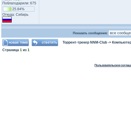
Поблагодарили: 675
25.84%
Откуда: Сибирь
Показать сообщения:
Торрент-трекер NNM-Club
->
Компьютер
Страница
1
из
1
Пользовательское соглаш