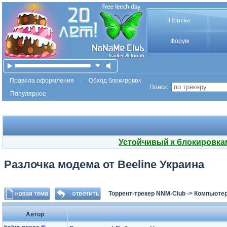
Портал
Форум
Правила оформления
Обход блокировок
Поиск :
Популярное
Устойчивый к блокировка
Разлочка модема от Beeline Украина
Торрент-трекер NNM-Club
->
Компьютер
Автор