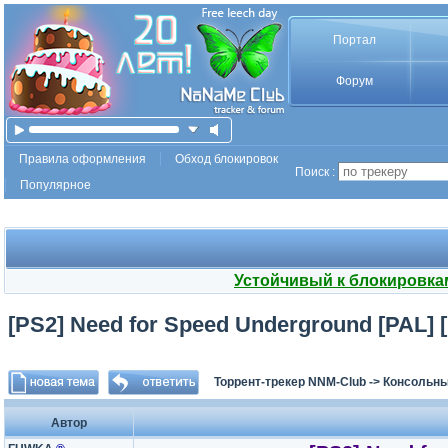
Портал
Форум
Правила оформления
Обход блокировок
Поиск :
Популярное
Устойчивый к блокировка
[PS2] Need for Speed Underground [PAL] [
Торрент-трекер NNM-Club
->
Консольны
Автор