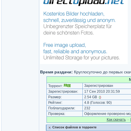
Время раздачи:
Круглосуточно до первых ск
N
Зарегистрирован
Торрент:
Зарегистрирован:
17 Сен 2010 20:31:59
Размер:
2.54 GB
(
)
Рейтинг:
4.8
(Голосов:
90
)
Поблагодарили:
232
Проверка:
Оформление проверено мод
Как cкачать
·
Список файлов в торренте