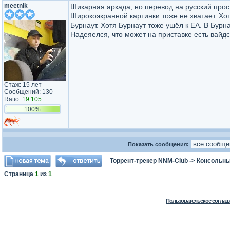
meetnik
Шикарная аркада, но перевод на русский прост
Широкоэкранной картинки тоже не хватает. Хо
Бурнаут. Хотя Бурнаут тоже ушёл к ЕА. В Бурн
Надеяелся, что может на приставке есть вайдс
Стаж: 15 лет
Сообщений: 130
Ratio:
19.105
100%
Показать сообщения:
Торрент-трекер NNM-Club
->
Консольны
Страница
1
из
1
Пользовательское соглаш