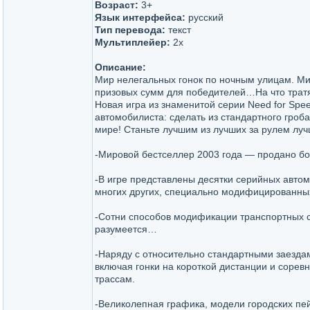
Возраст:
3+
Язык интерфейса:
русский
Тип перевода:
текст
Мультиплейер:
2x
Описание:
Мир нелегальных гонок по ночным улицам. М
призовых сумм для победителей…На что тратят
Новая игра из знаменитой серии Need for Spe
автомобилиста: сделать из стандартного гроба
мире! Станьте лучшим из лучших за рулем лу
-Мировой бестселлер 2003 года — продано бо
-В игре представлены десятки серийных авто
многих других, специально модифицированных
-Сотни способов модификации транспортных с
разумеется…
-Наряду с относительно стандартными заезда
включая гонки на короткой дистанции и сорев
трассам.
-Великолепная графика, модели городских п