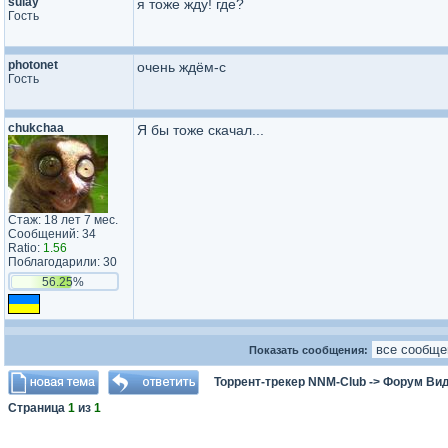
sulay
я тоже жду! где?
Гость
photonet
очень ждём-с
Гость
chukchaa
Я бы тоже скачал...
Стаж: 18 лет 7 мес.
Сообщений: 34
Ratio:
1.56
Поблагодарили: 30
56.25%
Показать сообщения:
Торрент-трекер NNM-Club
->
Форум Ви
Страница
1
из
1