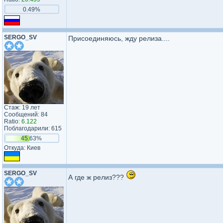
0.49%
SERGO_SV
Присоединяюсь, жду релиза....
Стаж: 19 лет
Сообщений: 84
Ratio:
6.122
Поблагодарили: 615
45.63%
Откуда: Киев
SERGO_SV
А где ж релиз???