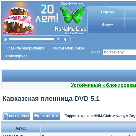
Портал
Форум
Правила оформления
Обход блокировок
Поиск :
Популярное
Устойчивый к блокировка
Кавказская пленница DVD 5.1
Торрент-трекер NNM-Club
->
Форум Ви
Автор