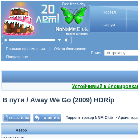
Портал
Форум
Правила оформления
Обход блокировок
Поиск :
Популярное
Устойчивый к блокировка
В пути / Away We Go (2009) HDRip
Торрент-трекер NNM-Club
->
Архив тор
Автор