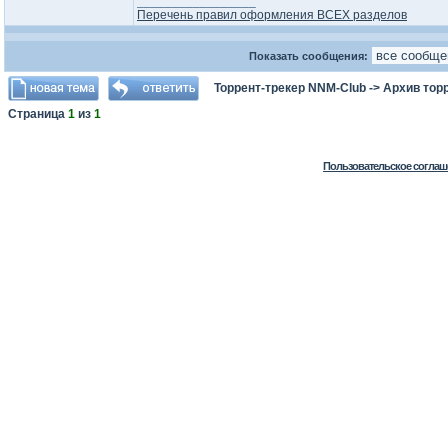
_________________
Перечень правил оформления ВСЕХ разделов
Показать сообщения:
Торрент-трекер NNM-Club
->
Архив тор
Страница
1
из
1
Пользовательское соглаш