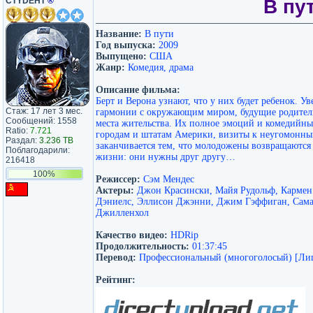
CTYDEHT
®
В пу
Название:
В пути
Год выпуска:
2009
Выпущено:
США
Жанр:
Комедия, драма
Описание фильма:
Берт и Верона узнают, что у них будет ребенок. У
Стаж: 17 лет 3 мес.
гармонии с окружающим миром, будущие родители
Сообщений: 1558
места жительства. Их полное эмоций и комедийн
Ratio:
7.721
городам и штатам Америки, визиты к неугомонны
Раздал:
3.236 TB
заканчивается тем, что молодожены возвращаются 
Поблагодарили:
жизни: они нужны друг другу…
216418
100%
Режиссер:
Сэм Мендес
Актеры:
Джон Красински, Майя Рудольф, Кармен
Дэниелс, Эллисон Джэнни, Джим Гэффиган, Сама
Джилленхол
Качество видео:
HDRip
Продолжительность:
01:37:45
Перевод:
Профессиональный (многоголосый) [Ли
Рейтинг: