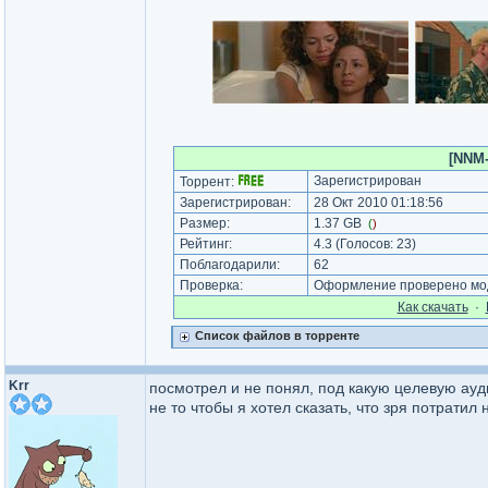
[NNM-
Зарегистрирован
Торрент:
Зарегистрирован:
28 Окт 2010 01:18:56
Размер:
1.37 GB
(
)
Рейтинг:
4.3
(Голосов:
23
)
Поблагодарили:
62
Проверка:
Оформление проверено мод
Как cкачать
·
Список файлов в торренте
Krr
посмотрел и не понял, под какую целевую ау
не то чтобы я хотел сказать, что зря потратил 