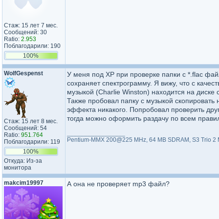
Стаж: 15 лет 7 мес.
Сообщений: 30
Ratio:
2.953
Поблагодарили: 190
100%
WolfGespenst
У меня под ХР при проверке папки с *.flac фа
сохраняет спектрограмму. Я вижу, что с качес
музыкой (Charlie Winston) находится на диске
Также пробовал папку с музыкой скопировать н
эффекта никакого. Попробовал проверить другой
тогда можно оформить раздачу по всем правила
Стаж: 15 лет 8 мес.
Сообщений: 54
_________________
Ratio:
951.764
Pentium-MMX 200@225 MHz, 64 MB SDRAM, S3 Trio 2 M
Поблагодарили: 119
100%
Откуда: Из-за
монитора
makcim19997
А она не проверяет mp3 файл?