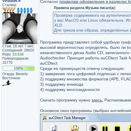
VirusBIN
®
Согласно
правилам оформления в разделах lo
Сталкер
Правила раздела Музыка писал(а):
Проверка содержимого на аутентичност
у вас MacOS или Linux обязательна. И
XLD.
Для треков или образа, определённых 
Программа представляет собой удобную графич
Стаж: 18 лет 7 мес.
высокой вероятностью определять, было ли los
Сообщений: 28820
некачественного диска Audio CD, записанног
Ratio:
53.638
Audiochecker. Принцип работы auCDtect Task 
Поблагодарили:
10770
auCDtect.
Среди ее преимуществ отмечу следующие:
100%
1) заверение лога цифровой подписью с легко
Откуда: Beverly
Восточное
2) поддержку множества форматов (APE, FLAC,
3) поддержку юникода
4) поддержку многозадачности
Скачать программу нужно
здесь.
Распаковывае
Основное окно программы (выбран английский