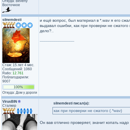
Откуда: Beverly
Восточное
silnemdesti
и ещё вопрос, был материал в *.wav я его сжал
выдавал ошибки, как при проверки не сжатого 
дело?..
_________________
Стаж: 15 лет 4 мес.
Сообщений: 1060
Ratio:
12.761
Поблагодарили:
9007
100%
Откуда: Дом у дороги
VirusBIN
®
silnemdesti писал(а):
Сталкер
как при проверки не сжатого (.*wav)
Он вав отлично проверяет, значит копать надо 