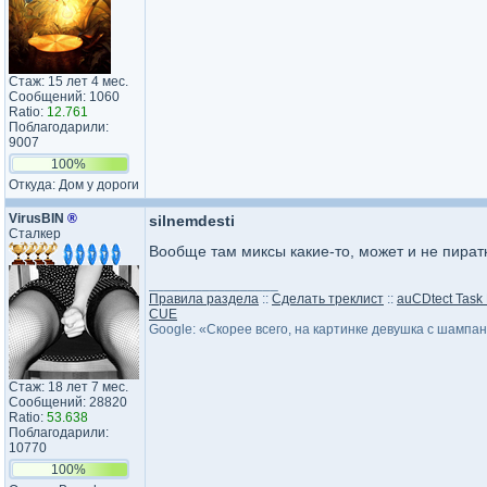
Стаж: 15 лет 4 мес.
Сообщений: 1060
Ratio:
12.761
Поблагодарили:
9007
100%
Откуда: Дом у дороги
VirusBIN
®
silnemdesti
Сталкер
Вообще там миксы какие-то, может и не пират
_________________
Правила раздела
::
Сделать треклист
::
auCDtect Task
CUE
Google: «Скорее всего, на картинке девушка с шампа
Стаж: 18 лет 7 мес.
Сообщений: 28820
Ratio:
53.638
Поблагодарили:
10770
100%