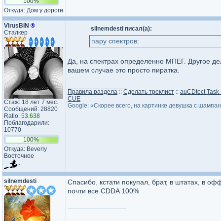
100%
Откуда: Дом у дороги
VirusBIN
®
silnemdesti писал(а):
Сталкер
пару спектров:
Да, на спектрах определенно МПЕГ. Другое де
вашем случае это просто пиратка.
_________________
Правила раздела
::
Сделать треклист
::
auCDtect Task
CUE
Стаж: 18 лет 7 мес.
Google: «Скорее всего, на картинке девушка с шампа
Сообщений: 28820
Ratio:
53.638
Поблагодарили:
10770
100%
Откуда: Beverly
Восточное
silnemdesti
Спасибо. кстати покупал, брат, в штатах, в оф
почти все CDDA 100%
_________________