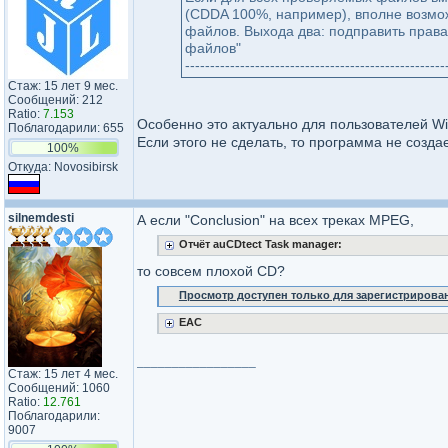
(CDDA 100%, например), вполне возмож
файлов. Выхода два: подправить права 
файлов"
----------------------------------------------------
Стаж: 15 лет 9 мес.
Сообщений: 212
Ratio:
7.153
Особенно это актуально для пользователей Wi
Поблагодарили: 655
Если этого не сделать, то программа не созда
100%
Откуда: Novosibirsk
silnemdesti
А если "Conclusion" на всех треках MPEG,
Отчёт auCDtect Task manager:
то совсем плохой CD?
Просмотр доступен только для зарегистрирова
EAC
_________________
Стаж: 15 лет 4 мес.
Сообщений: 1060
Ratio:
12.761
Поблагодарили:
9007