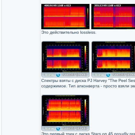
Это действительно lossless.
Спектры взяты с диска PJ Harvey "The Peel Se
содержимое. Тип апконверта - просто взяли э
Это первый трек с диска Stars on 45 proudly pr