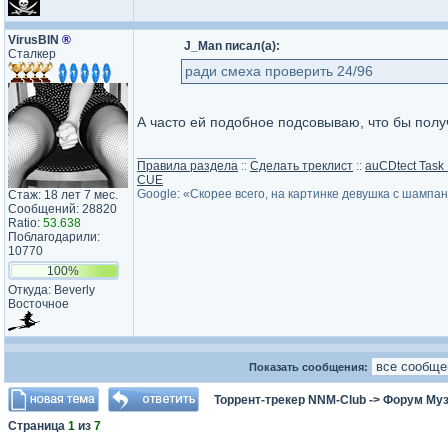
VirusBIN
®
J_Man писал(а):
Сталкер
ради смеха проверить 24/96
А часто ей подобное подсовываю, что бы пол
_________________
Правила раздела
::
Сделать треклист
::
auCDtect Task
CUE
Google: «Скорее всего, на картинке девушка с шампа
Стаж: 18 лет 7 мес.
Сообщений: 28820
Ratio:
53.638
Поблагодарили:
10770
100%
Откуда: Beverly
Восточное
Показать сообщения:
Торрент-трекер NNM-Club
->
Форум Му
Страница
1
из
7