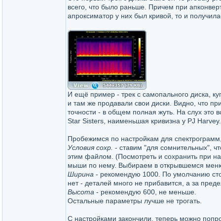
всего, что было раньше. Причем при апконвер
апроксиматор у них был кривой, то и получилас
И ещё пример - трек с самопального диска, ку
и там же продавали свои диски. Видно, что п
точности - в общем полная жуть. На слух это 
Star Sisters, наименьшая кривизна у PJ Harvey.
Пробежимся по настройкам для спектрограмм,
Условия сохр.
- ставим "для сомнительных", чт
этим файлом. (Посмотреть и сохранить при н
мыши по нему. Выбираем в открывшемся меню п
Ширина
- рекомендую 1000. По умолчанию сто
нет - деталей много не прибавится, а за пред
Высота
- рекомендую 600, не меньше.
Остальные параметры лучше не трогать.
С настройками закончили, теперь можно попр