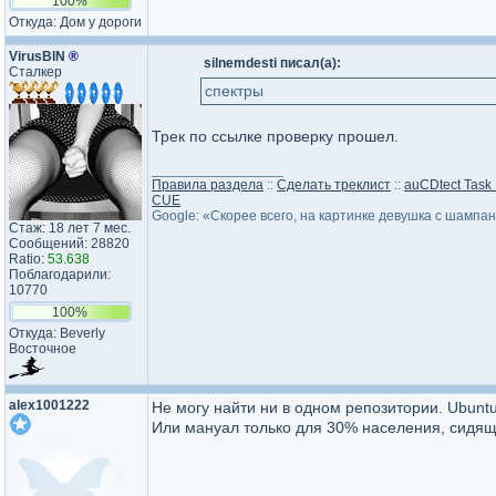
100%
Откуда: Дом у дороги
VirusBIN
®
silnemdesti писал(а):
Сталкер
спектры
Трек по ссылке проверку прошел.
_________________
Правила раздела
::
Сделать треклист
::
auCDtect Task
CUE
Google: «Скорее всего, на картинке девушка с шампа
Стаж: 18 лет 7 мес.
Сообщений: 28820
Ratio:
53.638
Поблагодарили:
10770
100%
Откуда: Beverly
Восточное
alex1001222
Не могу найти ни в одном репозитории. Ubuntu
Или мануал только для 30% населения, сидящ