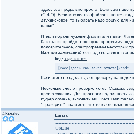
Здесь все предельно просто. Если вам надо пр
(Ctrl-O). Если множество файлов в папке (когда
двухдисковое, то выбирать надо общую для ни
папки".
Итак, выбрали нужные файлы или папки. Жмем 
Как только пройдет проверка, программу надо з
подозрительное, спектрограммы некоторых тр
Важное замечание:
лог надо вставлять в опис
Код:
выделить все
[code]здесь_сам_текст_отчета[/code]
Если этого не сделать, лог проверку на подлин
Несколько слов о проверке логов. Скажем, уви
происхождении. Для проверки подлинности лога
буфер обмена, включить auCDtect Task manager,
"Проверить". Если хоть что-то в логе изменяло
J.Kovalev
Цитата:
----------------------------------------------------
Общие.
Если для всех проверяемых файлов вм