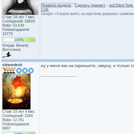
_________________
Правила раздела
::
Сделать треклист
::
auCDtect Task
CUE
Google: «Скорее всего, на картинке девушка с шампа
Стаж: 18 лет 7 мес.
Сообщений: 28820
Ratio:
53.638
Поблагодарили:
10770
100%
Откуда: Beverly
Восточное
silnemdesti
ну у меня как на скриншоте, сверху, и только
с
_________________
Стаж: 15 лет 4 мес.
Сообщений: 1060
Ratio:
12.761
Поблагодарили:
9007