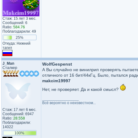
Стаж: 15 лет 3 мес.
Сообщений: 6
Ratio:
584.76
Поблагодарили: 49
25%
Откуда: Нижний
тагил
J_Man
WolfGespenst
Сталкер
А Вы случайно не винилрип проверять пытает
отличного от 16 бит/44кГц. Было, пытался рад
makcim19997
Нет, не проверяет. Да и какой смысл?
_________________
Всё вероятно о неизвестном...
Стаж: 17 лет 6 мес.
Сообщений: 6947
Ratio:
28.558
Поблагодарили:
14022
100%