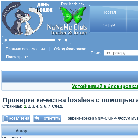
Портал
Форум
Правила оформления
Обход блокировок
Поиск :
Популярное
Устойчивый к блокировка
Проверка качества lossless с помощью 
Страницы:
1
,
2
,
3
,
4
,
5
,
6
,
7
След.
Торрент-трекер NNM-Club
->
Форум Му
Автор