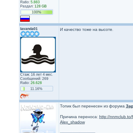
Ratio:
5.883
Раздал:
128 GB
100%
lavanda01
И качество тоже на высоте.
Стаж: 16 лет 4 мес.
Сообщений: 269
Ratio:
26.628
11.16%
Топик был перенесен из форума
Зар
Причина переноса:
http://nnmclub.to
Alex_shadow
_________________