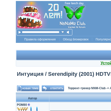
Правила оформления
Обход блокировок
Популярн
Усто
Интуиция / Serendipity (2001) HDTV
Торрент-трекер NNM-Club
->
Автор
POM80
®