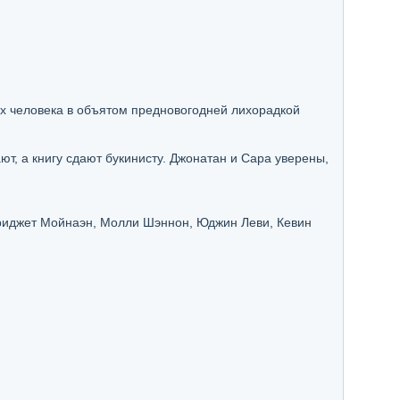
х человека в объятом предновогодней лихорадкой
т, а книгу сдают букинисту. Джонатан и Сара уверены,
Бриджет Мойнаэн, Молли Шэннон, Юджин Леви, Кевин