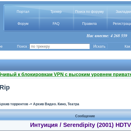
Портал
Трекер
Поиск по форуму
Закладки
Форум
FAQ
Правила
Регистрац
Нас вместе: 4 268 559
ое
Поиск :
Как
йчивый к блокировкам VPN с высоким уровнем приват
Rip
Архив торрентов
->
Архив Видео. Кино, Театра
Сообщение
Интуиция / Serendipity (2001) HDT