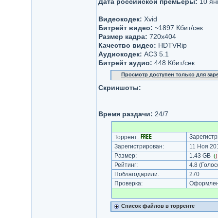
Дата российской премьеры:
10 ян
Видеокодек:
Xvid
Битрейт видео:
~1897 Кбит/сек
Размер кадра:
720x404
Качество видео:
HDTVRip
Аудиокодек:
AC3 5.1
Битрейт аудио:
448 Кбит/сек
Просмотр доступен только для за
Скриншоты:
Время раздачи:
24/7
Зарегистр
Торрент:
Зарегистрирован:
11 Ноя 201
Размер:
1.43 GB
(
Рейтинг:
4.8
(Голос
Поблагодарили:
270
Проверка:
Оформлени
Список файлов в торренте