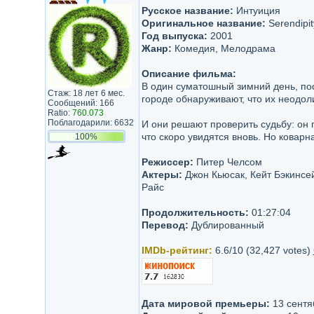
Русское название:
Интуиция
Оригинальное название:
Serendipit
Год выпуска:
2001
Жанр:
Комедия, Мелодрама
Описание фильма:
В один суматошный зимний день, по
Стаж: 18 лет 6 мес.
городе обнаруживают, что их неодоли
Сообщений: 166
Ratio:
760.073
Поблагодарили: 6632
И они решают проверить судьбу: он 
что скоро увидятся вновь. Но ковар
100%
Режиссер:
Питер Челсом
Актеры:
Джон Кьюсак, Кейт Бэкинсе
Райс
Продолжительность:
01:27:04
Перевод:
Дублированный
IMDb-рейтинг:
6.6/10 (32,427 votes)
Дата мировой премьеры:
13 сентя