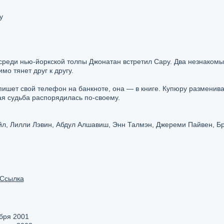
y
среди нью-йоркской толпы Джонатан встретил Сару. Два незнакомы
мо тянет друг к другу.
пишет свой телефон на банкноте, она — в книге. Купюру размениваю
ная судьба распорядилась по-своему.
йл, Лилли Лэвин, Абдул Алшавиш, Энн Талмэн, Джереми Пайвен, 
Ссылка
бря 2001