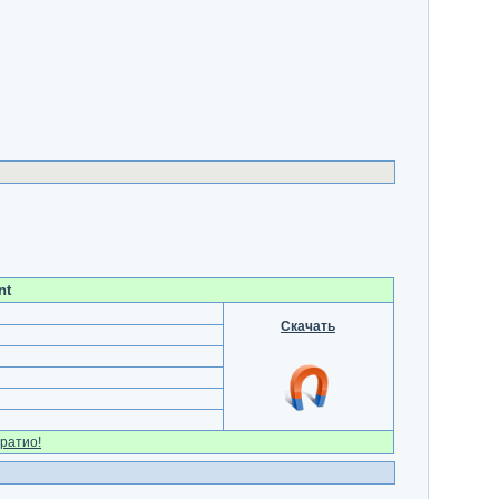
nt
Скачать
ратио!