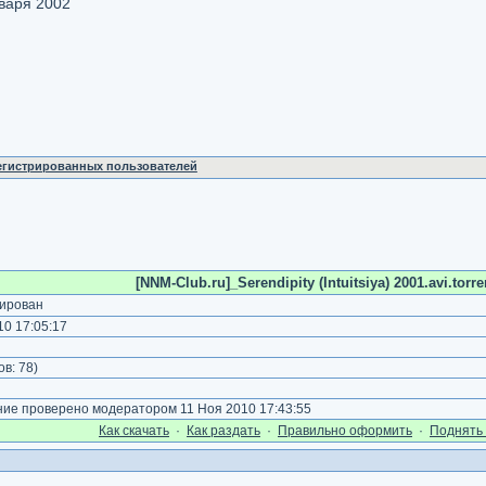
варя 2002
регистрированных пользователей
[NNM-Club.ru]_Serendipity (Intuitsiya) 2001.avi.torre
ирован
0 17:05:17
)
ов:
78
)
е проверено модератором 11 Ноя 2010 17:43:55
Как cкачать
·
Как раздать
·
Правильно оформить
·
Поднять 