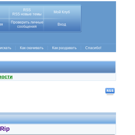
RSS
Мой Клуб
RSS новые темы
Проверить личные
ия
Вход
сообщения
 искать
Как скачивать
Как раздавать
Спасибо!
ности
VRip