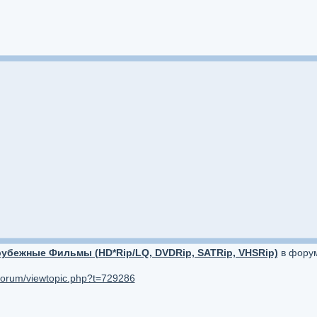
убежные Фильмы (HD*Rip/LQ, DVDRip, SATRip, VHSRip)
в фору
/forum/viewtopic.php?t=729286