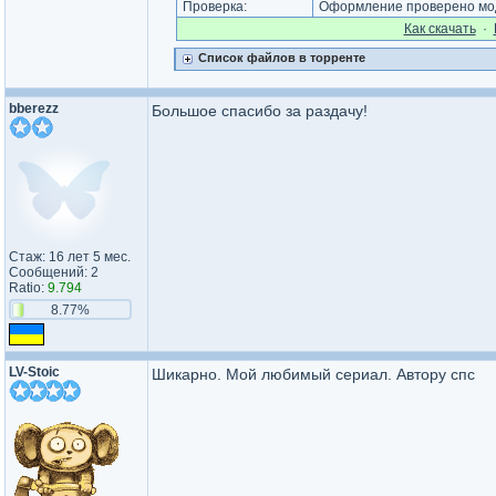
Проверка:
Оформление проверено мод
Как cкачать
·
Список файлов в торренте
bberezz
Большое спасибо за раздачу!
Стаж: 16 лет 5 мес.
Сообщений: 2
Ratio:
9.794
8.77%
LV-Stoic
Шикарно. Мой любимый сериал. Автору спс