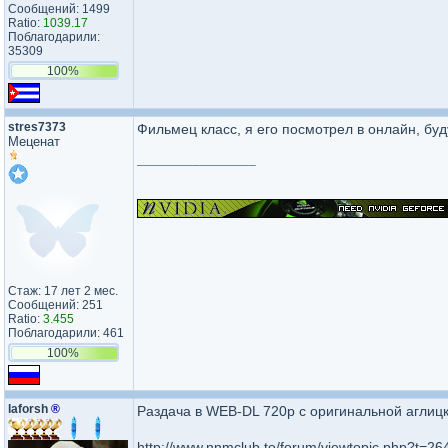
Сообщений: 1499
Ratio:
1039.17
Поблагодарили:
35309
100%
stres7373
Фильмец класс, я его посмотрел в онлайн, бу
Меценат
_________________
Стаж: 17 лет 2 мес.
Сообщений: 251
Ratio:
3.455
Поблагодарили: 461
100%
laforsh
®
Раздача в WEB-DL 720р с оригинальной аглицк
http://www.nnmclub.to/forum/viewtopic.php?t=26