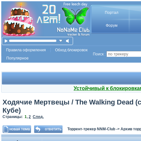
Портал
Форум
Правила оформления
Обход блокировок
Поиск :
Популярное
Устойчивый к блокировка
Ходячие Mертвецы / The Walking Dead (се
Кубе)
Страницы:
1
,
2
След.
Торрент-трекер NNM-Club
->
Архив тор