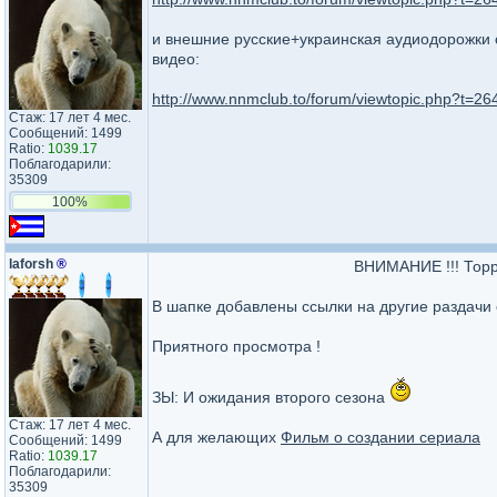
и внешние русские+украинская аудиодорожки о
видео:
http://www.nnmclub.to/forum/viewtopic.php?t=26
Стаж: 17 лет 4 мес.
Сообщений: 1499
Ratio:
1039.17
Поблагодарили:
35309
100%
laforsh
®
ВНИМАНИЕ !!! Торр
В шапке добавлены ссылки на другие раздачи
Приятного просмотра !
ЗЫ: И ожидания второго сезона
Стаж: 17 лет 4 мес.
А для желающих
Фильм о создании сериала
Сообщений: 1499
Ratio:
1039.17
Поблагодарили:
35309