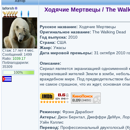
Автор
laforsh
®
Ходячие Mертвецы / The Walki
Русское название:
Ходячие Mертвецы
Оригинальное название:
The Walking Dead
Год выпуска:
2010
Страна:
США
Жанр:
Ужасы
Стаж: 17 лет 4 мес.
Дата мировой премьеры:
31 октября 2010 г
Сообщений: 1499
Ratio:
1039.17
Поблагодарили:
Описание:
35309
Сериал является экранизацией одноименной ко
100%
превратившей жителей Земли в зомби, неболь
враждебном мире. Под предводительством быв
не самое страшное, что их ждет, основная оп
Режиссер:
Фрэнк Дарабонт
Актеры:
Джон Бернтал, Джеффри ДеМун, Лори
Уэйн Кэллис
Перевод:
Профессиональный двухголосый (К