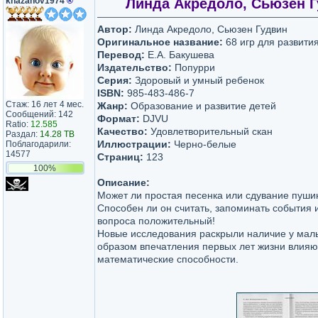
khazanov1974
®
Линда Акредоло, Сьюзен Гуд
Автор:
Линда Акредоло, Сьюзен Гудвин
Оригинальное название:
68 игр для развити
Перевод:
Е.А. Бакушева
Издательство:
Попурри
Серия:
Здоровый и умный ребенок
ISBN:
985-483-486-7
Стаж: 16 лет 4 мес.
Жанр:
Образование и развитие детей
Сообщений: 142
Формат:
DJVU
Ratio:
12.585
Качество:
Удовлетворительный скан
Раздал:
14.28 TB
Иллюстрации:
Черно-белые
Поблагодарили:
14577
Страниц:
123
100%
Описание:
Может ли простая песенка или сдувание пуши
Способен ли он считать, запоминать события 
вопроса положительный!
Новые исследования раскрыли наличие у мал
образом впечатления первых лет жизни влияют 
математические способности.