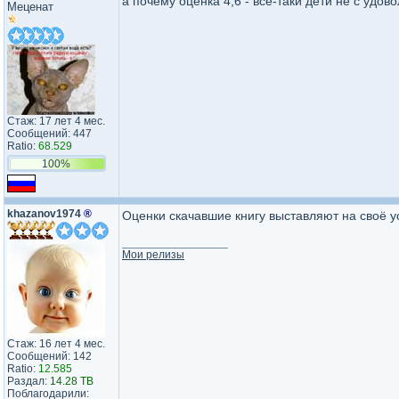
а почему оценка 4,6 - все-таки дети не с удов
Меценат
Стаж: 17 лет 4 мес.
Сообщений: 447
Ratio:
68.529
100%
khazanov1974
®
Оценки скачавшие книгу выставляют на своё ус
_________________
Мои релизы
Стаж: 16 лет 4 мес.
Сообщений: 142
Ratio:
12.585
Раздал:
14.28 TB
Поблагодарили: