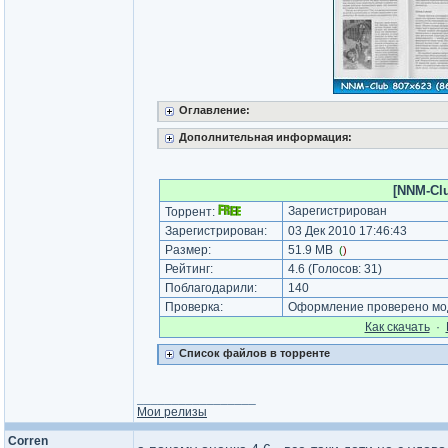
Оглавление:
Дополнительная информация:
[NNM-Clu
Зарегистрирован
Торрент:
Зарегистрирован:
03 Дек 2010 17:46:43
Размер:
51.9 MB
(
)
Рейтинг:
4.6
(Голосов:
31
)
Поблагодарили:
140
Проверка:
Оформление проверено мод
Как cкачать
·
Список файлов в торренте
_________________
Мои релизы
Corren