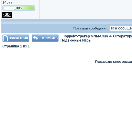
14577
100%
Показать сообщения:
Торрент-трекер NNM-Club
->
Литератур
Подвижные Игры
Страница
1
из
1
Пользовательское соглаш