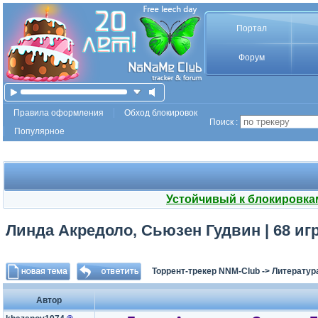
Портал
Форум
Правила оформления
Обход блокировок
Поиск :
Популярное
Устойчивый к блокировка
Линда Акредоло, Сьюзен Гудвин | 68 игр 
Торрент-трекер NNM-Club
->
Литератур
Автор