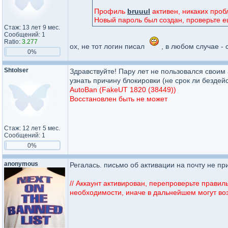
Профиль
bruuul
активен, никаких проб
Новый пароль был создан, проверьте ещ
Стаж: 13 лет 9 мес.
Сообщений: 1
Ratio:
3.277
ох, не тот логин писал
, в любом случае - 
0%
Shtolser
Здравствуйте! Пару лет не пользовался своим 
узнать причину блокировки (не срок ли бездей
AutoBan (FakeUT 1820 (38449))
Восстановлен быть не может
Стаж: 12 лет 5 мес.
Сообщений: 1
0%
anonymous
Регалась. письмо об активации на почту не приш
// Аккаунт активирован, перепроверьте прави
необходимости, иначе в дальнейшем могут во