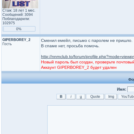
Стаж: 18 лет 1 мес.
Сообщений: 3094
Поблагодарили:
102975
0%
GIPERBOREY_2
Сменил емейл, письмо с паролем не пришло.
Гость
В спаме нет, просьба помочь.
http://nnmclub.to/forum/profile.php?mode=vie
Новый пароль был создан, проверьте почтовый я
Аккаунт GIPERBOREY_2 будет удален
Фо
Имя: