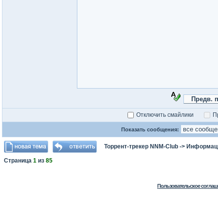
Отключить смайлики
П
Показать сообщения:
Торрент-трекер NNM-Club
->
Информаци
Страница
1
из
85
Пользовательское соглаш