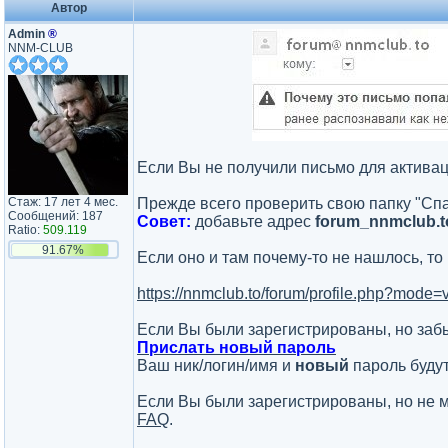
Автор
Admin
®
NNM-CLUB
Если Вы не получили письмо для активац
Стаж: 17 лет 4 мес.
Прежде всего проверить свою папку "Cпа
Сообщений: 187
Совет:
добавьте адрес
forum_nnmclub.t
Ratio:
509.119
91.67%
Если оно и там почему-то не нашлось, то
https://nnmclub.to/forum/profile.php?mode=
Если Вы были зарегистрированы, но забы
Прислать новый пароль
Ваш ник/логин/имя и
новый
пароль будут
Если Вы были зарегистрированы, но не м
FAQ
.