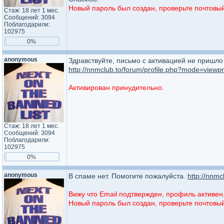
Новый пароль был создан, проверьте почтовый 
Стаж: 18 лет 1 мес.
Сообщений: 3094
Поблагодарили:
102975
0%
anonymous
Здравствуйте, письмо с активацией не пришло 
http://nnmclub.to/forum/profile.php?mode=viewpr
Активирован принудительно.
Стаж: 18 лет 1 мес.
Сообщений: 3094
Поблагодарили:
102975
0%
anonymous
В спаме нет. Помогите пожалуйста.
http://nnm
Вижу что Email подтвержден, профиль активен,
Новый пароль был создан, проверьте почтовый 