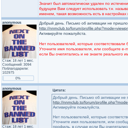
Значит был автоматически удален по истечени
будущем Вам следует использовать т.н. назыв
именем, такая возможность есть в настройках
anonymous
Добрый день. Письмо об активации не пришло.
http://nnmclub.to/forum/profile.php?mode=viewpr
Активируйте пожалуйста.
Нет пользователей, которые соответствовали
Уточните имя пользователя, или сообщите e-m
если Вы очепятались и не знаете реального 
Стаж: 18 лет 1 мес.
Сообщений: 3094
Поблагодарили:
102975
0%
anonymous
Цитата:
Добрый день. Письмо об активации не 
http://nnmclub.to/forum/profile.php?mode
Активируйте пожалуйста.
Нет пользователей, которые соответст
Уточните имя пользователя, или сообщ
профиль, в случае если Вы очепяталис
Стаж: 18 лет 1 мес.