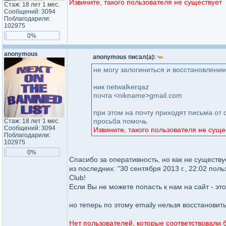
Извините, такого пользователя не существует
Стаж: 18 лет 1 мес.
Сообщений: 3094
Поблагодарили:
102975
0%
anonymous
anonymous писал(а):
не могу залогиниться и восстановление 
ник netwalkerqaz
почта <nikname>gmail.com
при этом на почту приходят письма от
просьба помочь
Стаж: 18 лет 1 мес.
Сообщений: 3094
Извините, такого пользователя не суще
Поблагодарили:
102975
0%
Спасибо за оперативность, но как не существ
из последних: "30 сентября 2013 г., 22:02 п
Club!
Если Вы не можете попасть к нам на сайт - это
но теперь по этому emailу нельзя восстановит
Нет пользователей, которые соответствовали