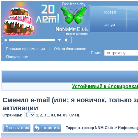
Портал
Форум
Правила оформления
Обход блокировок
Поиск :
Популярное
Устойчивый к блокировка
Сменил e-mail (или: я новичок, только
активации
Страницы:
1
,
2
,
3
...
83
,
84
,
85
След.
Торрент-трекер NNM-Club
->
Информаци