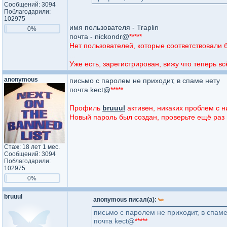
Сообщений: 3094
Поблагодарили:
102975
имя пользователя - Traplin
0%
почта - nickondr@
*****
Нет пользователей, которые соответствовали
...
Уже есть, зарегистрирован, вижу что теперь вс
anonymous
письмо c паролем не приходит, в спаме нету
почта kect@
*****
Профиль
bruuul
активен, никаких проблем с н
Новый пароль был создан, проверьте ещё раз п
Стаж: 18 лет 1 мес.
Сообщений: 3094
Поблагодарили:
102975
0%
bruuul
anonymous писал(а):
письмо c паролем не приходит, в спаме
почта kect@
*****