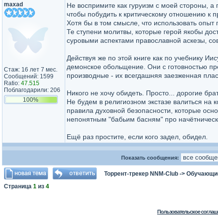
maxad
Не воспримите как гуруизм с моей стороны, а 
чтобы побудить к критическому отношению к п
Хотя бы в том смысле, что использовать опыт 
Те ступени молитвы, которые герой якобы дос
суровыми аспектами православной аскезы, сов
Действуя же по этой книге как по учебнику И
демонское обольщение. Они с готовностью п
Стаж: 16 лет 7 мес.
производные - их всегдашняя заезженная пласт
Сообщений: 1599
Ratio:
47.515
Поблагодарили: 206
Никого не хочу обидеть. Просто... дорогие бра
100%
Не будем в религиозном экстазе валиться на
правила духовной безопасности, которые осно
непонятным "бабьим басням" про начётническ
Ещё раз простите, если кого задел, обидел.
Показать сообщения:
Торрент-трекер NNM-Club
->
Обучающи
Страница
1
из
4
Пользовательское соглаш