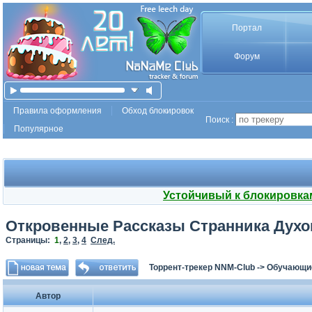
Портал
Форум
Правила оформления
Обход блокировок
Поиск :
Популярное
Устойчивый к блокировка
Откровенные Рассказы Странника Духов
Страницы:
1
,
2
,
3
,
4
След.
Торрент-трекер NNM-Club
->
Обучающи
Автор