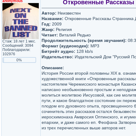
anonymous
Откровенные Рассказы 
Автор:
Неизвестен
Название:
Откровенные Рассказы Странника 
Год:
2009
Жанр:
Религия
Читает:
Виталий Редько
Продолжительность (время звучания):
08:3
Стаж: 18 лет 1 мес.
Сообщений: 3094
Формат (аудиокодек):
MP3
Поблагодарили:
Битрейт аудио:
128 kb/s
102976
Издательство:
Издательский Дом "Русский П
0%
Описание:
История России второй половины XIX в. озна
художественной книги «Откровенные рассказы
настоятелем Черемисского монастыря Казанск
написано необыкновенно простым и неподража
молиться молитвою Иисусовой, как сие молит
пути, и какое благодатное состояние он переж
плодом его духовного опыта, просвещенного б
сочинитель этих рассказов остался безызвестн
иеросхимонаха Амвросия Оптинского, и игуме
епархии, и даже самого еп. Феофана Затворн
из трех перечисленных выше авторов нет.