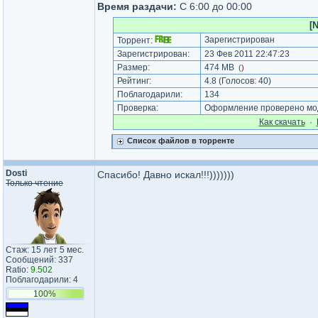
Время раздачи:
С 6:00 до 00:00
[
Зарегистрирован
Торрент:
Зарегистрирован:
23 Фев 2011 22:47:23
Размер:
474 MB
(
)
Рейтинг:
4.8
(Голосов:
40
)
Поблагодарили:
134
Проверка:
Оформление проверено мод
Как cкачать
·
Список файлов в торренте
Dosti
Спасибо! Давно искал!!!)))))))
Только чтение
Стаж: 15 лет 5 мес.
Сообщений: 337
Ratio:
9.502
Поблагодарили: 4
100%