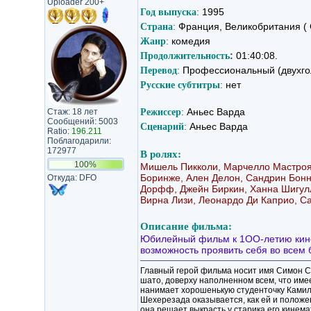
Uploader 200+
Год выпуска
:
1995
Страна
:
Франция, Великобритания ( C
Жанр
:
комедия
Продолжительность
:
01:40:08.
Перевод
:
Профессиональный (двухго
Русские субтитры
:
нет
Режиссер
:
Аньес Варда
Стаж: 18 лет
Сообщений: 5003
Сценарий
:
Аньес Варда
Ratio:
196.211
Поблагодарили:
172977
В ролях:
100%
Мишель Пикколи, Марчелло Мастроян
Боринже, Ален Делон, Сандрин Бонн
Откуда: DFO
Дорфф, Джейн Биркин, Ханна Шигулл
Вирна Лизи, Леонардо Ди Каприо, С
Описание фильма:
Юбилейный фильм к 1OO-летию кинем
возможность проявить себя во всем б
Главный герой фильма носит имя Симон С
шато, доверху наполненном всем, что име
нанимает хорошенькую студенточку Камилл
Шехерезада оказывается, как ей и положе
она решает выкрасть у старика его кинема