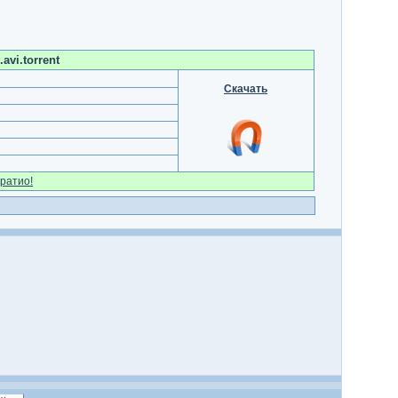
vi.torrent
Скачать
ратио!