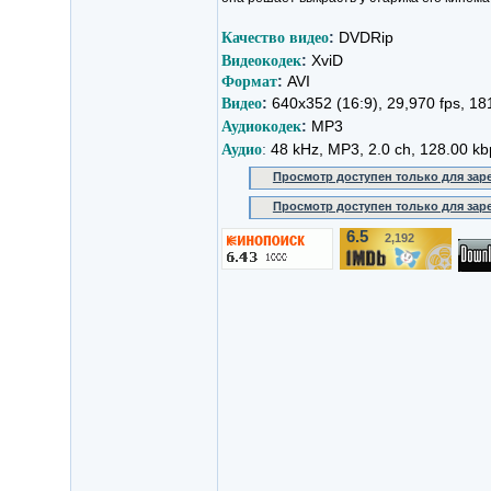
Качество видео
:
DVDRip
Видеокодек
:
XviD
Формат
:
AVI
Видео
:
640x352 (16:9), 29,970 fps, 181
Аудиокодек
:
MP3
Аудио
:
48 kHz, MP3, 2.0 ch, 128.00 kb
Просмотр доступен только для за
Просмотр доступен только для за
6.5
2,192
/10