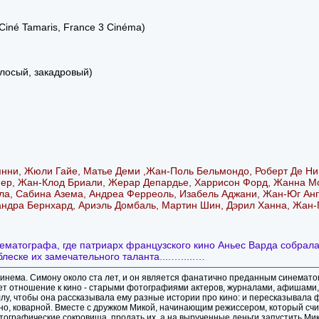
iné Tamaris, France 3 Cinéma)
лосый, закадровый)
ни, Жюли Гайе, Матье Деми ,Жан-Поль Бельмондо, Роберт Де Нир
ер, Жан-Клод Бриали, Жерар Депардье, Харрисон Форд, Жанна Мо
а, Сабина Азема, Андреа Ферреоль, Изабель Аджани, Жан-Юг Англ
андра Бернхард, Ариэль Домбаль, Мартин Шин, Дэрил Ханна, Жан-
атографа, где патриарх французского кино Аньес Варда собрала 
леске их замечательного таланта....….....…
инема. Симону около ста лет, и он является фанатично преданным синемато
ет отношение к кино - старыми фотографиями актеров, журналами, афишами, п
у, чтобы она рассказывала ему разные истории про кино: и пересказывала фи
но, коварной. Вместе с дружком Микой, начинающим режиссером, который счит
тографические сокровища, продать их, а на вырученные деньги запустить Мик