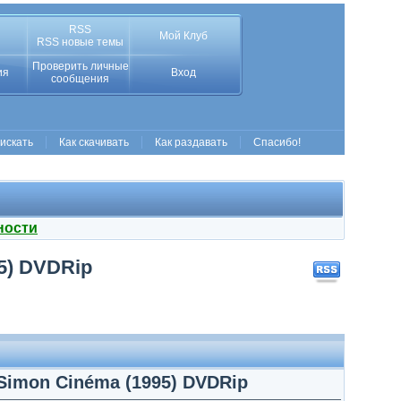
RSS
Мой Клуб
RSS новые темы
Проверить личные
ия
Вход
сообщения
 искать
Как скачивать
Как раздавать
Спасибо!
ности
95) DVDRip
 Simon Cinéma (1995) DVDRip