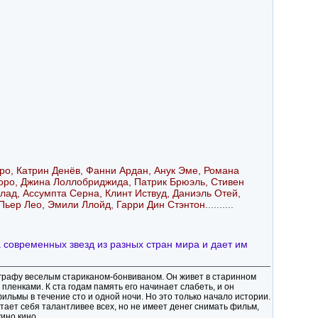
о, Катрин Денёв, Фанни Ардан, Анук Эме, Романа
ро, Джина Лоллобриджида, Патрик Брюэль, Стивен
ад, Ассумпта Серна, Клинт Иствуд, Даниэль Отей,
Пьер Лео, Эмили Ллойд, Гарри Дин Стэнтон.
.........
современных звезд из разных стран мира и дает им
графу веселым стариканом-бонвиваном. Он живет в старинном
ленками. К ста годам память его начинает слабеть, и он
льмы в течение сто и одной ночи. Но это только начало истории.
ает себя талантливее всех, но не имеет денег снимать фильм,
ино кино..
.