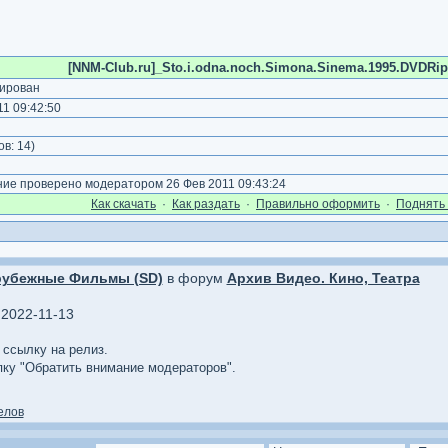
[NNM-Club.ru]_Sto.i.odna.noch.Simona.Sinema.1995.DVDRip.a
ирован
1 09:42:50
)
ов:
14
)
е проверено модератором 26 Фев 2011 09:43:24
Как cкачать
·
Как раздать
·
Правильно оформить
·
Поднять 
рубежные Фильмы (SD)
в форум
Архив Видео. Кино, Театра
 2022-11-13
в ссылку на релиз.
опку "Обратить внимание модераторов".
елов