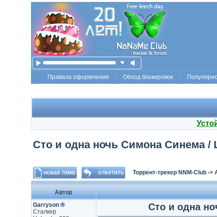
Правила оформления
Обход блокировок
Популярн
Усто
Сто и одна ночь Симона Синема / L
Торрент-трекер NNM-Club
->
Автор
Garryson
®
Сто и одна но
Сталкер