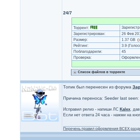
24/7
Зарегистр
Торрент:
Зарегистрирован:
26 Фев 201
Размер:
1.37 GB
(
Рейтинг:
3.9
(Голос
Поблагодарили:
45
Проверка:
Оформлени
Список файлов в торренте
Топик был перенесен из форума
За
Причина переноса: Seeder last seen:
Исправил релиз - напиши ЛС
Kalex
, да
Если нет ответа 24 часа - нажми на кн
_________________
Перечень правил оформления ВСЕХ разд