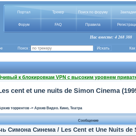
Портал
Трекер
Поиск по форуму
Закладки
Форум
FAQ
Правила
Регистрац
Нас вместе: 4 268 388
ое
Поиск :
Как
йчивый к блокировкам VPN с высоким уровнем приват
es cent et une nuits de Simon Cinema (19
Архив торрентов
->
Архив Видео. Кино, Театра
Сообщение
чь Симона Синема / Les Cent et Une Nuits de