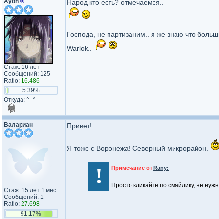
Ayon
®
Народ кто есть? отмечаемся..
Господа, не партизаним.. я же знаю что больши
Warlok..
Стаж: 16 лет
Сообщений: 125
Ratio:
16.486
5.39%
Откуда: ^_^
Валариан
Привет!
Я тоже с Воронежа! Северный микрорайон.
!
Примечание от
Rany:
Просто кликайте по смайлику, не нуж
Стаж: 15 лет 1 мес.
Сообщений: 1
Ratio:
27.698
91.17%