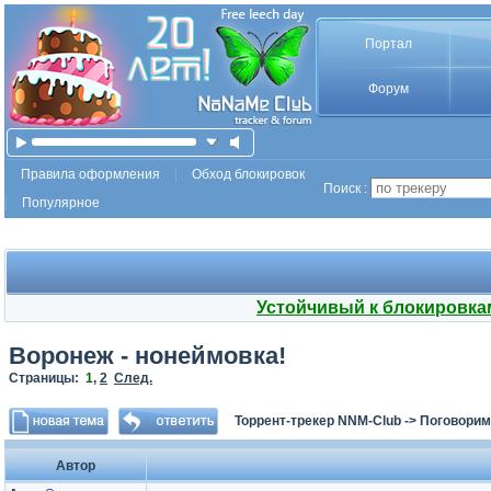
Портал
Форум
Правила оформления
Обход блокировок
Поиск :
Популярное
Устойчивый к блокировка
Воронеж - нонеймовка!
Страницы:
1
,
2
След.
Торрент-трекер NNM-Club
->
Поговорим
Автор