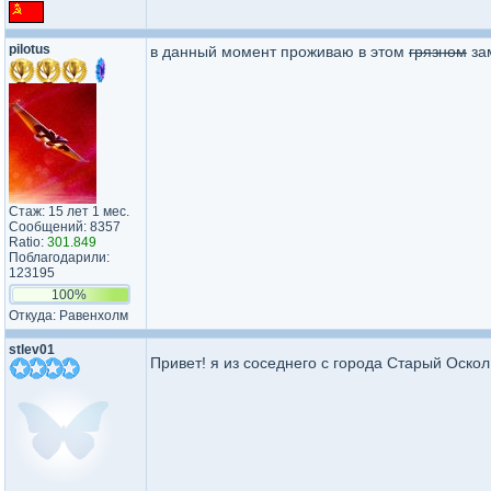
pilotus
в данный момент проживаю в этом
грязном
за
Стаж: 15 лет 1 мес.
Сообщений: 8357
Ratio:
301.849
Поблагодарили:
123195
100%
Откуда: Равенхолм
stlev01
Привет! я из соседнего с города Старый Оско