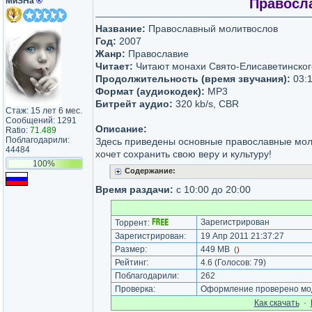
МиSHа
®
Правосла
Название:
Православный молитвослов
Год:
2007
Жанр:
Православие
Читает:
Читают монахи Свято-Елисаветинског
Продолжительность (время звучания):
03:1
Формат (аудиокодек):
MP3
Битрейт аудио:
320 kb/s, CBR
Стаж: 15 лет 6 мес.
Сообщений: 1291
Описание:
Ratio:
71.489
Поблагодарили:
Здесь приведены основные православные моли
44484
хочет сохранить свою веру и культуру!
100%
Содержание:
Время раздачи:
с 10:00 до 20:00
Зарегистрирован
Торрент:
Зарегистрирован:
19 Апр 2011 21:37:27
Размер:
449 MB
(
)
Рейтинг:
4.6
(Голосов:
79
)
Поблагодарили:
262
Проверка:
Оформление проверено мод
Как cкачать
·