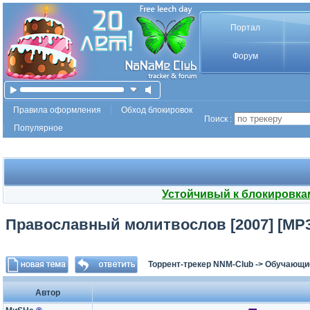
Портал
Форум
Правила оформления
Обход блокировок
Поиск :
Популярное
Устойчивый к блокировка
Православный молитвослов [2007] [MP3
Торрент-трекер NNM-Club
->
Обучающи
Автор