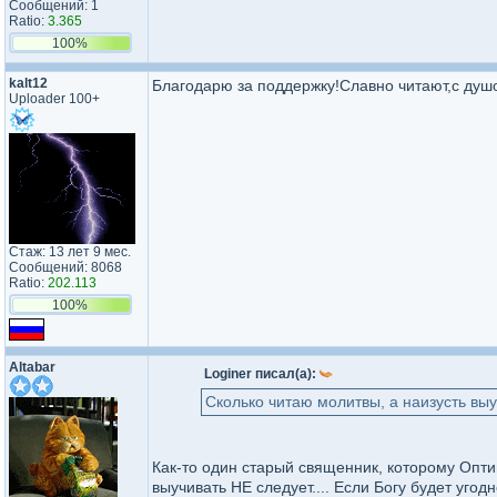
Сообщений: 1
Ratio:
3.365
100%
kalt12
Благодарю за поддержку!Славно читают,с ду
Uploader 100+
Стаж: 13 лет 9 мес.
Сообщений: 8068
Ratio:
202.113
100%
Altabar
Loginer писал(а):
Сколько читаю молитвы, а наизусть выу
Как-то один старый священник, которому Оптин
выучивать НЕ следует.... Если Богу будет уго