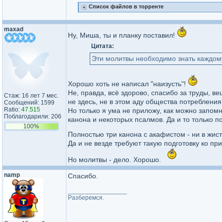
Список файлов в торренте
maxad
Ну, Миша, ты и планку поставил!
Цитата:
Эти молитвы необходимо знать каждому
Хорошо хоть не написал "наизусть"!
Не, правда, всё здорово, спасибо за труды, ве
Стаж: 16 лет 7 мес.
не здесь, не в этом аду общества потребления
Сообщений: 1599
Ratio:
47.515
Но только я ума не приложу, как можно запомн
Поблагодарили: 206
канона и некоторых псалмов. Да и то только по
100%
Полностью три канона с акафистом - ни в жист
Да и не везде требуют такую подготовку ко п
Но молитвы - дело. Хорошо.
namp
Спасибо.
_________________
Разберемся.