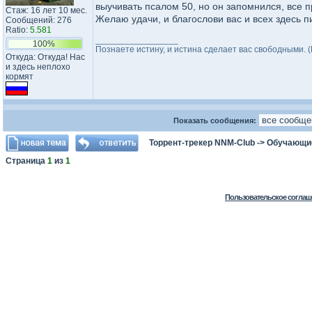
выучивать псалом 50, но он запомнился, все п
Стаж: 16 лет 10 мес.
Желаю удачи, и благослови вас и всех здесь п
Сообщений: 276
Ratio:
5.581
_________________
100%
Познаете истину, и истина сделает вас свободными. (Е
Откуда: Откуда! Нас
и здесь неплохо
кормят
Показать сообщения:
Торрент-трекер NNM-Club
->
Обучающи
Страница
1
из
1
Пользовательское соглаш