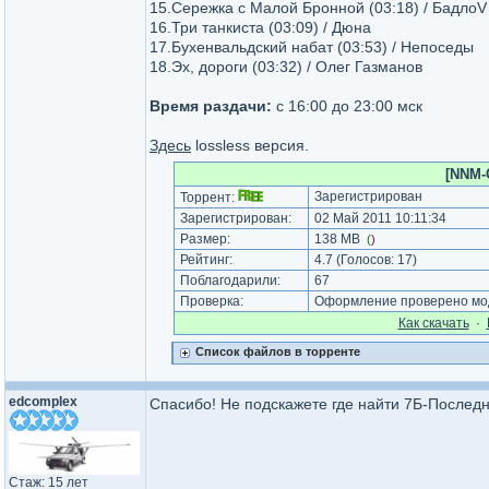
15.Сережка с Малой Бронной (03:18) / БадлоV
16.Три танкиста (03:09) / Дюна
17.Бухенвальдский набат (03:53) / Непоседы
18.Эх, дороги (03:32) / Олег Газманов
Время раздачи:
с 16:00 до 23:00 мск
Здесь
lossless версия.
[NNM-C
Зарегистрирован
Торрент:
Зарегистрирован:
02 Май 2011 10:11:34
Размер:
138 MB
(
)
Рейтинг:
4.7
(Голосов:
17
)
Поблагодарили:
67
Проверка:
Оформление проверено мод
Как cкачать
·
Список файлов в торренте
edcomplex
Спасибо! Не подскажете где найти 7Б-Последн
Стаж: 15 лет