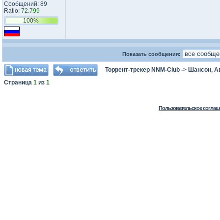
Сообщений: 89
Ratio:
72.799
100%
Показать сообщения:
Торрент-трекер NNM-Club
->
Шансон, А
Страница
1
из
1
Пользовательское соглаш