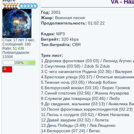
avigo
®
VA - На
Год:
2001
Жанр:
Военная песня
Продолжительность:
01:02:22
Кодек:
MP3
Битрейт:
320 kbps
Стаж: 17 лет 3 мес.
Сообщений: 180
Тип битрейта:
CBR
Ratio:
51.436
Поблагодарили:
Трек лист:
13304
1.Дорожка фронтовая (03:03) / Леонид Агутин 
100%
2.Смуглянка (03:58) / Zdob Si Zdub
3.С чего начинается Родина (02:36) / Валерия
4.Брестская улица (03:37) / Отпетые мошенни
5.Темная ночь (03:05) / Иосиф Кобзон
6.Белорусский вокзал (03:16) / Борис Громов
7.Синий платочек (02:56) / Жанна Агузарова
8.Служили два товарища (02:46) / Любэ
9.До свидания, мальчики (03:13) / Анжелика В
10.Песня фронтовых корреспондентов (02:23)
11.Песнь о солдате (03:52) / Юлия Началова
12.Давай закурим (02:32) / Лолита
13.День Победы (3:49) / Лев Лещенко
14.Белоруссия (07:24) / Витас