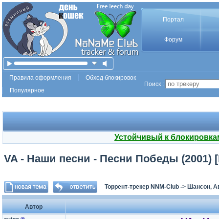
Портал
Форум
Правила оформления
Обход блокировок
Поиск :
Популярное
Устойчивый к блокировка
VA - Наши песни - Песни Победы (2001) 
Торрент-трекер NNM-Club
->
Шансон, А
Автор