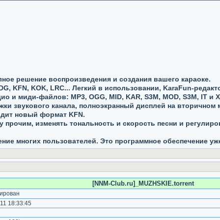
лное решение воспроизведения и создания вашего караоке.
DG, KFN, KOK, LRC... Легкий в использовании, KaraFun-редакт
ио и миди-файлов: MP3, OGG, MID, KAR, S3M, MOD, S3M, IT и 
ки звукового канала, полноэкранный дисплей на вторичном 
одит новый формат KFN.
у прочим, изменять тональность и скорость песни и регулир
ение многих пользователей. Это программное обеспечение уж
:
[NNM-Club.ru]_MUZHSKIE.torrent
ирован
11 18:33:45