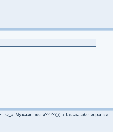
у... О_о. Мужские песни????)))) а Так спасибо, хороший