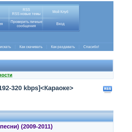
RSS
Мой Клуб
RSS новые темы
Проверить личные
ия
Вход
сообщения
 искать
Как скачивать
Как раздавать
Спасибо!
ности
192-320 kbps]<Караоке>
песни) (2009-2011)