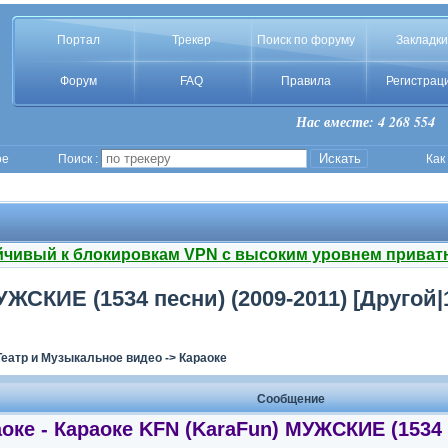
Портал
Трекер
Поиск по форуму
Закладки
Форум
FAQ
Правила
Регистрац
Нас вместе: 4 268 554
ое
Поиск :
Как
йчивый к блокировкам VPN с высоким уровнем приват
УЖСКИЕ (1534 песни) (2009-2011) [Другой|
Театр и Музыкальное видео
->
Караоке
Сообщение
оке - Караоке KFN (KaraFun) МУЖСКИЕ (1534 