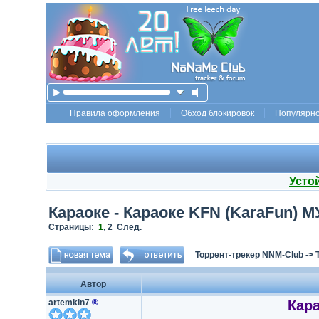
Правила оформления
Обход блокировок
Популярн
Усто
Караоке - Караоке KFN (KaraFun) М
Страницы:
1
,
2
След.
Торрент-трекер NNM-Club
->
Автор
artemkin7
®
Кара