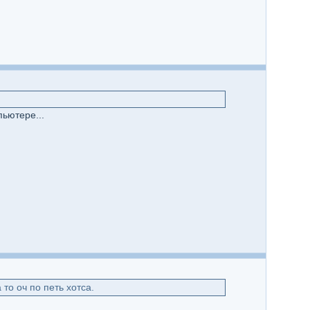
ьютере...
то оч по петь хотса.