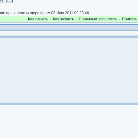
ов:
180
)
е проверено модератором 08 Июн 2011 09:23:46
Как cкачать
·
Как раздать
·
Правильно оформить
·
Поднять 