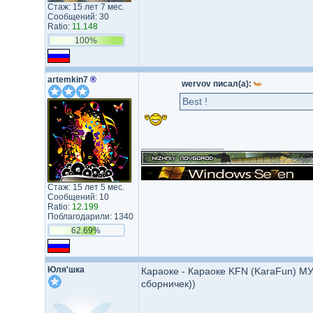
Стаж: 15 лет 7 мес.
Сообщений: 30
Ratio:
11.148
100%
artemkin7
®
wervov писал(а):
Best !
_________________
Стаж: 15 лет 5 мес.
Сообщений: 10
Ratio:
12.199
Поблагодарили: 1340
62.69%
Юля'шка
Караоке - Караоке KFN (KaraFun) МУЖ
сборничек))