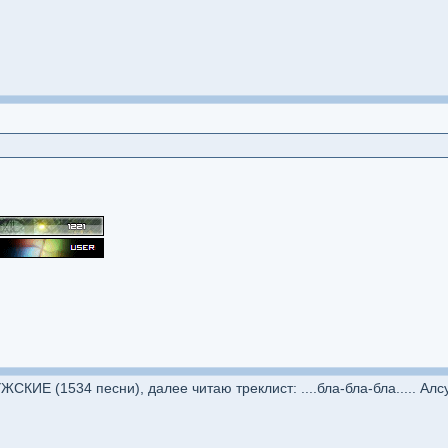
СКИЕ (1534 песни), далее читаю треклист: ....бла-бла-бла..... Алс