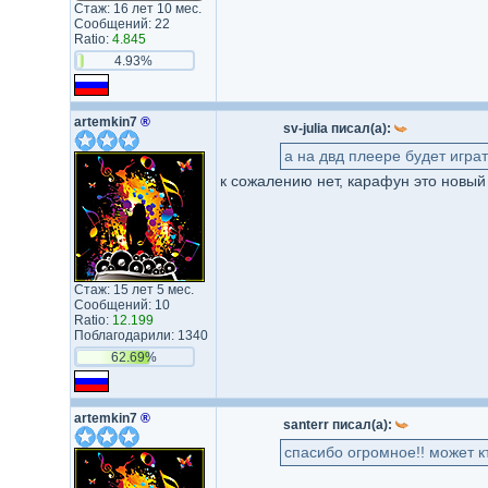
Стаж: 16 лет 10 мес.
Сообщений: 22
Ratio:
4.845
4.93%
artemkin7
®
sv-julia писал(а):
а на двд плеере будет игра
к сожалению нет, карафун это новый
Стаж: 15 лет 5 мес.
Сообщений: 10
Ratio:
12.199
Поблагодарили: 1340
62.69%
artemkin7
®
santerr писал(а):
спасибо огромное!! может к