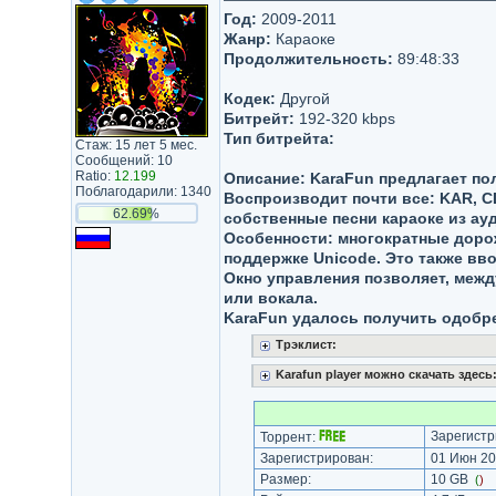
Год:
2009-2011
Жанр:
Караоке
Продолжительность:
89:48:33
Кодек:
Другой
Битрейт:
192-320 kbps
Тип битрейта:
Стаж: 15 лет 5 мес.
Сообщений: 10
Ratio:
12.199
Описание: KaraFun предлагает по
Поблагодарили: 1340
Воспроизводит почти все: KAR, C
62.69%
собственные песни караоке из ауд
Особенности: многократные дорож
поддержке Unicode. Это также вв
Окно управления позволяет, межд
или вокала.
KaraFun удалось получить одобр
Трэклист:
Karafun player можно скачать здесь
Зарегистр
Торрент:
Зарегистрирован:
01 Июн 20
Размер:
10 GB
(
)