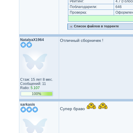
Рейтинг:
4.7
(Голос
Поблагодарили:
646
Проверка:
Оформлени
Список файлов в торренте
NatalyaX1964
Отличный сборничек !
Стаж: 15 лет 8 мес.
Сообщений: 11
Ratio:
5.107
100%
sarkasis
Супер браво