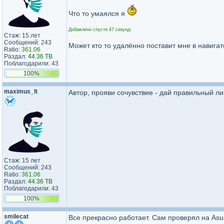
Что то умаялся я
Добавлено спустя 47 секунд:
Стаж: 15 лет
Сообщений: 243
Может кто то удалённо поставит мне в навига
Ratio:
361.06
Раздал:
44.36 TB
Поблагодарили: 43
100%
maximus_lt
Автор, прояви сочувствие - дай правильный л
Стаж: 15 лет
Сообщений: 243
Ratio:
361.06
Раздал:
44.36 TB
Поблагодарили: 43
100%
smilecat
Все прекрасно работает. Сам проверял на Asu