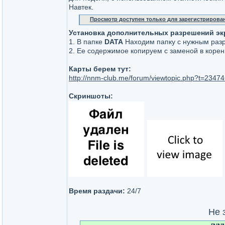
Навтек.
Просмотр доступен только для зарегистрирова
Установка дополнительных разрешений эк
1. В папке
DATA
Находим папку с нужным ра
2. Ее содержимое копируем с заменой в коре
Карты берем тут:
http://nnm-club.me/forum/viewtopic.php?t=2347
Скриншоты:
Время раздачи:
24/7
Не 