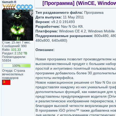
tiamath
®
[Программа] (WinCE, Windows 
Тип раздаваемого файла:
Программа
Дата выпуска:
11 May 2011
Версия:
v9.2.0.191493
Разработчик:
Nav N Go Kft.
Платформа:
Windows CE 4.2, Windows Mobile 
Поддерживаемые разрешения:
800x480, 480
480x800, 640x480)
Стаж: 15 лет 7 мес.
Сообщений: 990
Описание:
Ratio:
101.33
Раздал:
2.152 TB
Поблагодарили:
Новая программа позволит производителям н
55934
высококачественный продукт с большим набо
100%
простой и интуитивно понятный пользовательс
Откуда: Страна
программе добавилось более 30 дополнитель
вечнозеленых
простоты интерфейса.
помидоров
Новое навигационное решение от Nav N Go со
предоставляя каждому из них уникальный гра
дополнительных функций, как навигация для 
представлены предупреждения водителя (Driv
и реалистическое изображение перекрестков, 
благодаря высокой четкости визуализации ре
В программе iGO primo™ также добавлена нов
дня недели, с использованием статистических