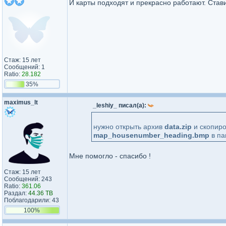
И карты подходят и прекрасно работают. Стави
Стаж: 15 лет
Сообщений: 1
Ratio:
28.182
35%
maximus_lt
_leshiy_ писал(а):
нужно открыть архив
data.zip
и скопиро
map_housenumber_heading.bmp
в па
Мне помогло - спасибо !
Стаж: 15 лет
Сообщений: 243
Ratio:
361.06
Раздал:
44.36 TB
Поблагодарили: 43
100%