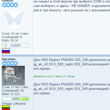
constric
не нашел в этой версии где выбрать COM и ско
сам выбирал, а здесь - НЕ НАШЕЛ. подскажите г
раз в три минуты, чего раньше ни с восьмерко
Стаж: 15 лет 2 мес.
Сообщений: 9
Ratio:
59.26
13.64%
bigcatwar
Для VDO Dayton PN2050 320_240 дополнить как
gj_ak_v3.10.0_920_night 320_240 резолюцией
иго примо
Добавлено спустя 1 минуту 17 секунд:
Для VDO Dayton PN2050 320_240 дополнить как
Стаж: 17 лет 2 мес.
gj_ak_v3.10.0_920_night 320_240 резолюцией
Сообщений: 33
иго примо
Ratio:
21.321
100%
Откуда: Lithuania