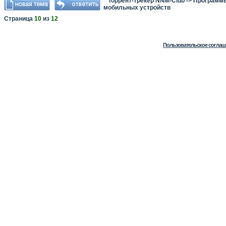
Торрент-трекер NNM-Club
->
Программы
мобильных устройств
Страница
10
из
12
Пользовательское соглаш