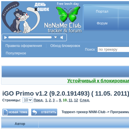
Портал
Форум
Правила оформления
Обход блокировок
Поиск :
Популярное
Устойчивый к блокировка
iGO Primo v1.2 (9.2.0.191493) ( 11.05. 2011
Страницы:
Пред.
1
,
2
,
3
...
9
,
10
,
11
,
12
След.
Торрент-трекер NNM-Club
->
Программы
Автор