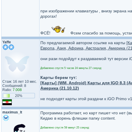
при изображении клавиатуры , внизу экрана н
дорогах!
ФСЁ!
Фсем спасибо за помощь, устано
Yaffe
По предлагаемой автором ссылке на карты
[К
Европа, Азия, Африка, Австралия, Америка (21
они рази подойдут к раздаваемой тут версии iG
Добавлено спустя 5 часов 24 минуты 27 секунд:
Карты берем тут:
Стаж: 16 лет 10 мес.
[Карты] (WM, Android) Карты для IGO 8.3 (A
Сообщений: 8
Америка (21.10.12)
Ratio:
7.008
20%
не подходят карты этой раздачи к iGO Primo v1
maximus_lt
Программа работает, но карт пишет что нет (выле
Кидаю в корень флешки папку content.
Добавлено спустя 59 минут 25 секунд: