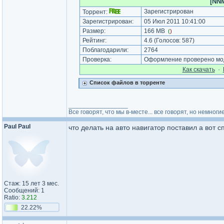
[NNM
Зарегистрирован
Торрент:
Зарегистрирован:
05 Июл 2011 10:41:00
Размер:
166 MB
(
)
Рейтинг:
4.6
(Голосов:
587
)
Поблагодарили:
2764
Проверка:
Оформление проверено мод
Как cкачать
·
Список файлов в торренте
_________________
Все говорят, что мы в-месте... все говорят, но немногие
Paul Paul
что делать на авто навигатор поставил а вот с
Стаж: 15 лет 3 мес.
Сообщений: 1
Ratio:
3.212
22.22%