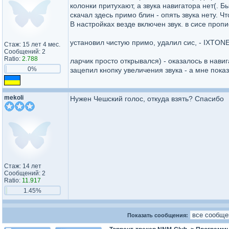
колонки притухают, а звука навигатора нет(. Б
скачал здесь примо блин - опять звука нету. Ч
В настройках везде включен звук. в сисе проп
установил чистую примо, удалил сис, - IXTON
Стаж: 15 лет 4 мес.
Сообщений: 2
Ratio:
2.788
ларчик просто открывался) - оказалось в нави
0%
зацепил кнопку увеличения звука - а мне показ
mekoli
Нужен Чешский голос, откуда взять? Спасибо
Стаж: 14 лет
Сообщений: 2
Ratio:
11.917
1.45%
Показать сообщения: