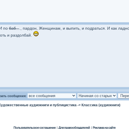
 И по
баб...
., пардон, Женщинам, и выпить, и подраться. И как ладно
оть и раздолбай.
зать сообщения:
Художественные аудиокниги и публицистика
->
Классика (аудиокниги)
Пользовательское соглашение
|
Для правообладателей
|
Реклама на сайте