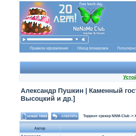
Правила оформления
Обход блокировок
Популярн
Усто
Александр Пушкин | Каменный гос
Высоцкий и др.]
Торрент-трекер NNM-Club
->
Автор