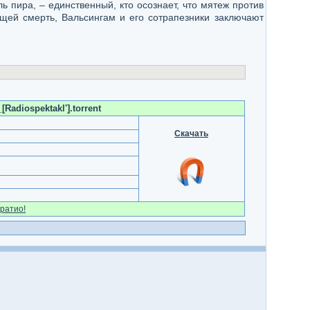
ь пира, – единственный, кто осознает, что мятеж против
щей смерть, Вальсингам и его сотрапезники заключают
adiospektakl'].torrent
Скачать
ратио!