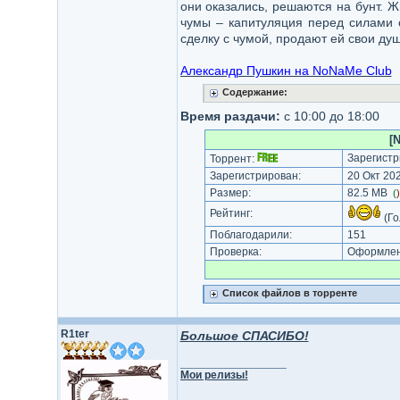
они оказались, решаются на бунт. Ж
чумы – капитуляция перед силами с
сделку с чумой, продают ей свои ду
Александр Пушкин на NoNaMe Club
Содержание:
Время раздачи:
с 10:00 до 18:00
[
Зарегистр
Торрент:
Зарегистрирован:
20 Окт 202
Размер:
82.5 MB
(
Рейтинг:
(Го
Поблагодарили:
151
Проверка:
Оформлени
Список файлов в торренте
R1ter
Большое СПАСИБО!
_________________
Мои релизы!