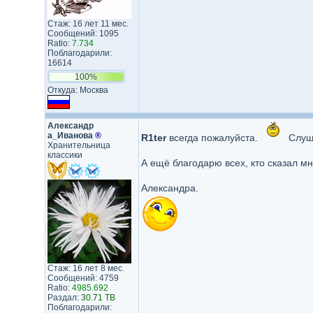
Стаж: 16 лет 11 мес.
Сообщений: 1095
Ratio:
7.734
Поблагодарили:
16614
100%
Откуда: Москва
Александр​
а_Иванова​
®
R1ter
всегда пожалуйста.
Слуша
Хранительница
классики
А ещё благодарю всех, кто сказал м
Александра.
Стаж: 16 лет 8 мес.
Сообщений: 4759
Ratio:
4985.692
Раздал:
30.71 TB
Поблагодарили: