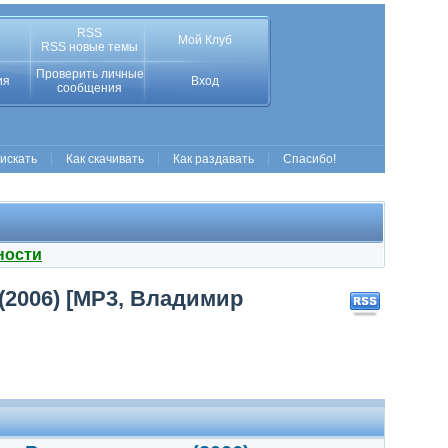
RSS
Мой Клуб
RSS новые темы
Проверить личные
ия
Вход
сообщения
 искать
Как скачивать
Как раздавать
Спасибо!
ности
(2006) [MP3, Владимир