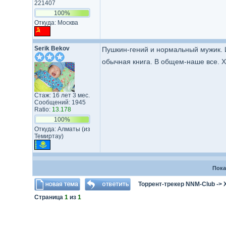
221407
100%
Откуда: Москва
Serik Bekov
Пушкин-гений и нормальный мужик.
обычная книга. В общем-наше все. Х
Стаж: 16 лет 3 мес.
Сообщений: 1945
Ratio:
13.178
100%
Откуда: Алматы (из
Темиртау)
Пока
Торрент-трекер NNM-Club
->
Страница
1
из
1