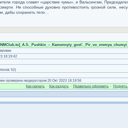
ители города славят «царствие чумы», и Вальсингам, Председател
мерти. Не способные духовно противостоять грозной силе, несу
ши, дабы сохранить тело…
NNMClub.to]_A.S._Pushkin_–_Kamennyiy_gost'._Pir_vo_vremya_chumyi_[R
ирован
3 18:19:42
)
лосов:
52
)
е проверено модератором 20 Окт 2023 18:19:56
Как cкачать
·
Как раздать
·
Правильно оформить
·
Поднять 