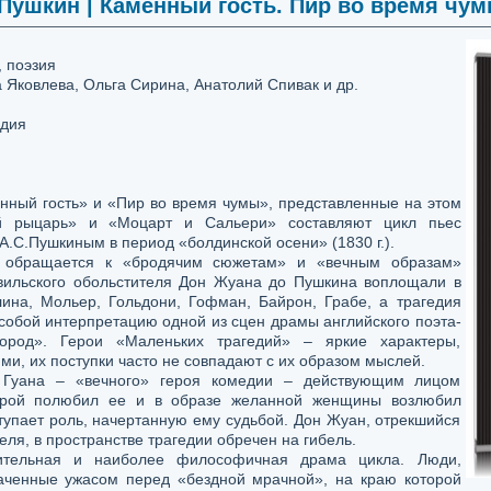
Пушкин | Каменный гость. Пир во время чум
, поэзия
Яковлева, Ольга Сирина, Анатолий Спивак и др.
дия
нный гость» и «Пир во время чумы», представленные на этом
ой рыцарь» и «Моцарт и Сальери» составляют цикл пьес
.С.Пушкиным в период «болдинской осени» (1830 г.).
н обращается к «бродячим сюжетам» и «вечным образам»
евильского обольстителя Дон Жуана до Пушкина воплощали в
ина, Мольер, Гольдони, Гофман, Байрон, Грабе, а трагедия
собой интерпретацию одной из сцен драмы английского поэта-
ород». Герои «Маленьких трагедий» – яркие характеры,
и, их поступки часто не совпадают с их образом мыслей.
 Гуана – «вечного» героя комедии – действующим лицом
герой полюбил ее и в образе желанной женщины возлюбил
тупает роль, начертанную ему судьбой. Дон Жуан, отрекшийся
еля, в пространстве трагедии обречен на гибель.
тельная и наиболее философичная драма цикла. Люди,
аченные ужасом перед «бездной мрачной», на краю которой