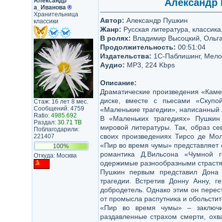
Александр​
Александр 
а_Иванова​
®
Хранительница
Автор:
Александр Пушкин
классики
Жанр:
Русская литература, классика
В ролях:
Владимир Высоцкий, Ольга 
Продолжительность:
00:51:04
Издательства:
1С-Паблишинг, Мело
Аудио:
MP3, 224 Kbps
Описание:
Драматические произведения «Каме
диске, вместе с пьесами «Скуп
Стаж: 16 лет 8 мес.
Сообщений: 4759
«Маленькие трагедии», написанный А
Ratio:
4985.692
В «Маленьких трагедиях» Пушки
Раздал:
30.71 TB
мировой литературы. Так, образ с
Поблагодарили:
своих произведениях Тирсо де Мол
221407
«Пир во время чумы» представляет 
100%
романтика Д.Вильсона «Чумной г
Откуда: Москва
одержимые разнообразными страстям
Пушкин первым представил Дона
трагедии. Встретив Донну Анну, 
добродетель. Однако этим он перес
от промысла распутника и обольстит
«Пир во время чумы» – заключи
раздавленные страхом смерти, охв