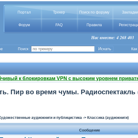
Портал
Трекер
Поиск по форуму
Закладки
Форум
FAQ
Правила
Регистрац
Нас вместе: 4 268 403
ое
Поиск :
Как
йчивый к блокировкам VPN с высоким уровнем приват
ть. Пир во время чумы. Радиоспектакль 
Художественные аудиокниги и публицистика
->
Классика (аудиокниги)
Сообщение