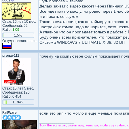
udo1
®
Суть проблемы такова:
Делаю захват с видео кассет через Пиннакл U
Всё идёт как по маслу, но ровно через 1 час 
и и писать со звуком.
Такое впечатление, как по таймеру отключаетс
Стаж: 16 лет 10 мес.
Сообщений: 92
настройках компа надо пошарится, хотя неско
Ratio:
1.09
А главное что он пропадает только в работе с
1.5%
Буду очень всем признателен, кто поможет реш
Откуда: севастополь
Система WINDOWS 7 ULTIMATE X-86, 32 BIT
pronay111
почему на компьютере фильм показывает полн
Стаж: 15 лет 5 мес.
Сообщений: 126
Ratio: 0.454
11.94%
FailWare
если это рип - то могло и еще меньше показат
_________________
Если Бог все видит, значит надо жить так, чтобы ему не было с