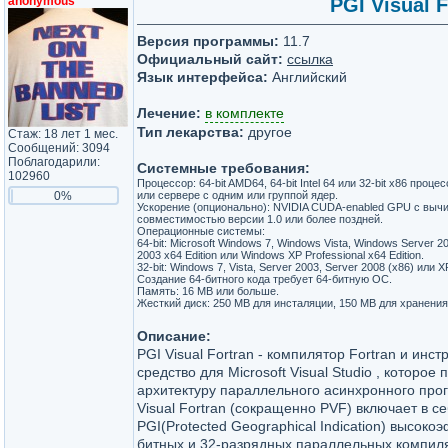
anonymous
PGI Visual F
Версия программы:
11.7
Официальный сайт:
ссылка
Язык интерфейса:
Английский
Лечение:
в комплекте
Тип лекарства:
другое
Стаж: 18 лет 1 мес.
Сообщений: 3094
Поблагодарили:
Системные требования:
102960
Процессор: 64-bit AMD64, 64-bit Intel 64 или 32-bit x86 проц
0%
или сервере с одним или группой ядер.
Ускорение (опционально): NVIDIA CUDA-enabled GPU с выч
совместимостью версии 1.0 или более поздней.
Операционные системы:
64-bit: Microsoft Windows 7, Windows Vista, Windows Server 2
2003 x64 Edition или Windows XP Professional x64 Edition.
32-bit: Windows 7, Vista, Server 2003, Server 2008 (x86) или X
Создание 64-битного кода требует 64-битную ОС.
Память: 16 MB или больше.
Жесткий диск: 250 MB для инсталяции, 150 MB для хранени
Описание:
PGI Visual Fortran - компилятор Fortran и инс
средство для Microsoft Visual Studio , которое
архитектуру параллельного асинхронного про
Visual Fortran (сокращенно PVF) включает в 
PGI(Protected Geographical Indication) высок
битных и 32-разрядных параллельных компиля