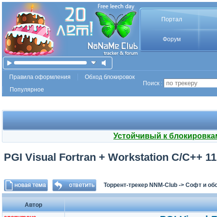
Портал
Форум
Правила оформления
Обход блокировок
Поиск :
Популярное
Устойчивый к блокировка
PGI Visual Fortran + Workstation C/C++ 11
Торрент-трекер NNM-Club
->
Софт и об
Автор