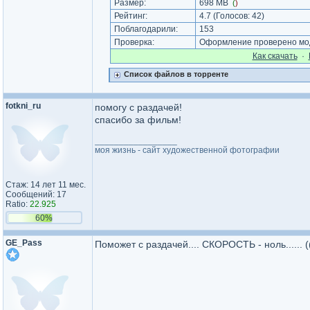
Размер:
698 MB
(
)
Рейтинг:
4.7
(Голосов:
42
)
Поблагодарили:
153
Проверка:
Оформление проверено моде
Как cкачать
·
Список файлов в торренте
fotkni_ru
помогу с раздачей!
спасибо за фильм!
_________________
моя жизнь - сайт художественной фотографии
Стаж: 14 лет 11 мес.
Сообщений: 17
Ratio:
22.925
60%
GE_Pass
Поможет с раздачей.... СКОРОСТЬ - ноль......