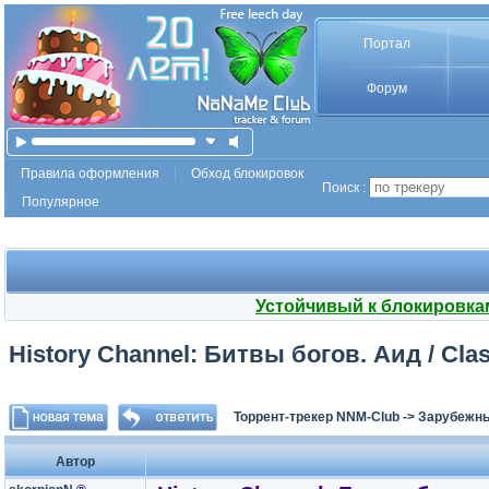
Портал
Форум
Правила оформления
Обход блокировок
Поиск :
Популярное
Устойчивый к блокировка
History Channel: Битвы богов. Аид / Clas
Торрент-трекер NNM-Club
->
Зарубежны
Автор