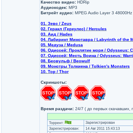
Качество видео:
HDRip
Аудиокодек:
MP3
Битрейт аудио:
MPEG Audio Layer 3 48000Hz 
01. Зевс / Zeus
02. Геракл (Геркулес) / Hercules
03. Аид / Hades
04. Лабиринт Минотавра / Labyrinth of the 
05. Медуза / Medusa
06. Одиссей: Проклятие моря / Odysseus: Cu
07. Одиссей: Месть Воина / Odysseus: Warr
08. Беовульф / Beowulf
09. Монстры Толкиена / Tolkien's Monsters
10. Тор / Thor
Скриншоты:
Время раздачи:
24/7 ( до первых скачавших, 
Зарегистрирован
Торрент:
Зарегистрирован:
14 Авг 2011 15:43:13