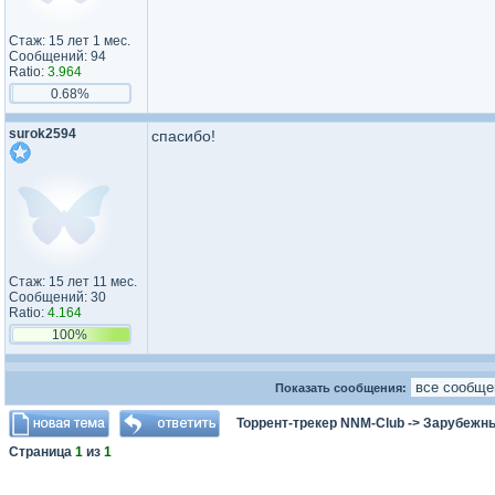
Стаж: 15 лет 1 мес.
Сообщений: 94
Ratio:
3.964
0.68%
surok2594
спасибо!
Стаж: 15 лет 11 мес.
Сообщений: 30
Ratio:
4.164
100%
Показать сообщения:
Торрент-трекер NNM-Club
->
Зарубежны
Страница
1
из
1