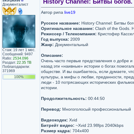
skorpionN
®
History Channel: Битвы богов. 
Документалист
Автор рипа
live19
Русское название:
History Channel: Битвы бог
Оригинальное название:
Clash of the Gods. 
Режиссер / Телекомпания:
Кристофер Кассел
Год выпуска:
2009
Жанр:
Документальный
Стаж: 19 лет 1 мес.
Сообщений: 9497
Описание:
Ratio:
2534.096
Очень часто первые представления о добре и
Раздал:
22.35 TB
назад эти «наивные» истории о богах помога
Поблагодарили:
371969
обществе. И вы ошибаетесь, если думаете, что
культуры, а мифы о любви, преданности, пред
100%
люди - 10 потрясающих исторических фильмов
истории.
Продолжительность:
00:44:50
Перевод:
Многоголосый профессиональный
Видеокодек:
Xvid
Битрейт видео:
~Xvid 23.98fps 2040kbps
Размер кадра:
704x400