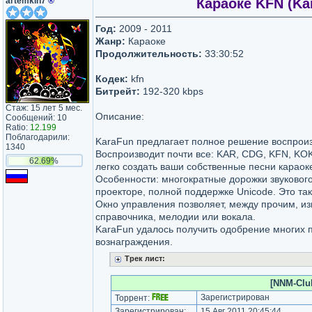
artemkin7
®
Караоке KFN (Kar
Год:
2009 - 2011
Жанр:
Караоке
Продолжительность:
33:30:52
Кодек:
kfn
Битрейт:
192-320 kbps
Стаж: 15 лет 5 мес.
Описание:
Сообщений: 10
Ratio:
12.199
Поблагодарили:
KaraFun предлагает полное решение воспроиз
1340
Воспроизводит почти все: KAR, CDG, KFN, KOK
62.69%
легко создать ваши собственные песни караок
Особенности: многократные дорожки звуковог
проекторе, полной поддержке Unicode. Это та
Окно управления позволяет, между прочим, из
справочника, мелодии или вокала.
KaraFun удалось получить одобрение многих 
вознаграждения.
Трек лист:
[NNM-Clu
Зарегистрирован
Торрент:
Зарегистрирован:
15 Авг 2011 20:45:44