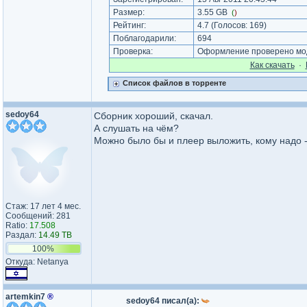
Размер:
3.55 GB
(
)
Рейтинг:
4.7
(Голосов:
169
)
Поблагодарили:
694
Проверка:
Оформление проверено моде
Как cкачать
·
Список файлов в торренте
sedoy64
Сборник хороший, скачал.
А слушать на чём?
Можно было бы и плеер выложить, кому надо -
Стаж: 17 лет 4 мес.
Сообщений: 281
Ratio:
17.508
Раздал:
14.49 TB
100%
Откуда: Netanya
artemkin7
®
sedoy64 писал(а):