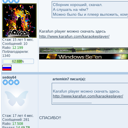
Сборник хороший, скачал.
А слушать на чём?
Можно было бы и плеер выложить, кому
Karafun player можно скачать здесь
http://www.karafun.com/karaokeplayer/
Стаж: 15 лет 5 мес.
Сообщений: 10
_________________
Ratio:
12.199
Поблагодарили:
1340
62.69%
sedoy64
artemkin7 писал(а):
Karafun player можно скачать здесь
http://www.karafun.com/karaokeplayer/
_________________
Стаж: 17 лет 4 мес.
СПАСИБО!!
Сообщений: 281
Ratio:
17.508
Раздал:
14.49 TB