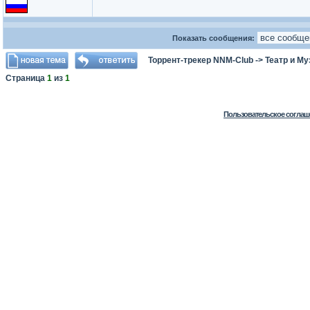
Показать сообщения:
Торрент-трекер NNM-Club
->
Театр и М
Страница
1
из
1
Пользовательское соглаш