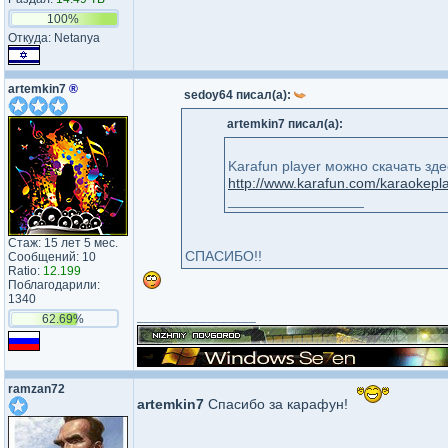
100%
Откуда: Netanya
artemkin7
®
sedoy64 писал(а):
artemkin7 писал(а):
Karafun player можно скачать зде
http://www.karafun.com/karaokepla
_________________
Стаж: 15 лет 5 мес.
СПАСИБО!!
Сообщений: 10
Ratio:
12.199
Поблагодарили:
1340
_________________
62.69%
ramzan72
artemkin7
Спасибо за карафун!