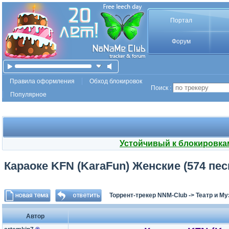
Портал
Форум
Правила оформления
Обход блокировок
Поиск :
Популярное
Устойчивый к блокировка
Караоке KFN (KaraFun) Женские (574 песни
Торрент-трекер NNM-Club
->
Театр и М
Автор