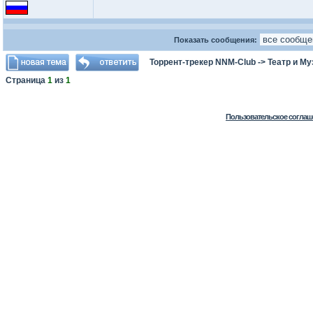
Показать сообщения:
Торрент-трекер NNM-Club
->
Театр и М
Страница
1
из
1
Пользовательское соглаш