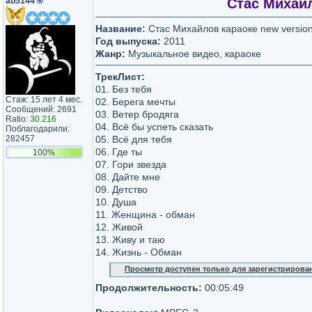
ab5144
®
Стас Михайл
Название:
Стас Михайлов караоке new versio
Год выпуска:
2011
Жанр:
Музыкальное видео, караоке
ТрекЛист:
01. Без тебя
Стаж: 15 лет 4 мес.
02. Берега мечты
Сообщений: 2691
03. Ветер бродяга
Ratio:
30.216
04. Всё бы успеть сказать
Поблагодарили:
282457
05. Всё для тебя
06. Где ты
100%
07. Гори звезда
08. Дайте мне
09. Детство
10. Душа
11. Женщина - обман
12. Живой
13. Живу и таю
14. Жизнь - Обман
Просмотр доступен только для зарегистрирова
Продолжительность:
00:05:49