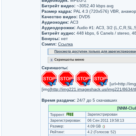
Видеокодек:
MPEG-2
Битрейт видео:
~3052.40 kbps avg
Размер кадра:
PAL 4:3 (720x576) VBR, анам
Качество видео:
DVD5
Аудиокодек:
AC3
Аудиодорожки:
Audio #1: AC3, 3/2 (L,C,R,SL,
Битрейт аудио:
448 kbps, 6 Canels / stereo, 4
Бонусы:
нет
Сэмпл:
Ссылка
Просмотр доступен только для зарегистрирова
Скриншоты меню
Скриншоты:
[url=http://
[img]
http://img221.imageshack.us/img221/8634/
Время раздачи:
24/7 до 5 скачавших
[NNM-Club
Зарегистрирован
Торрент:
Зарегистрирован:
06 Сен 2011 19:58:13
Размер:
4.09 GB
(
)
Рейтинг:
4.2
(Голосов:
52
)