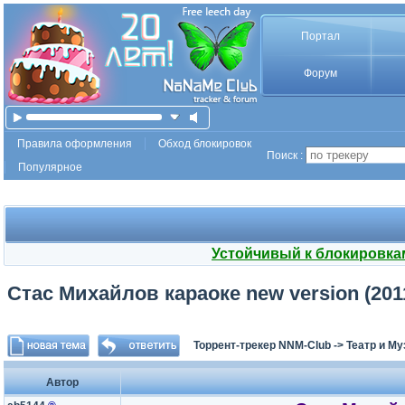
Портал
Форум
Правила оформления
Обход блокировок
Поиск :
Популярное
Устойчивый к блокировка
Стас Михайлов караоке new version (201
Торрент-трекер NNM-Club
->
Театр и М
Автор