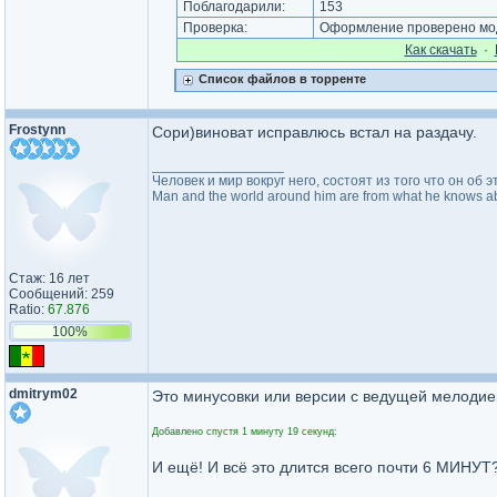
Поблагодарили:
153
Проверка:
Оформление проверено мод
Как cкачать
·
Список файлов в торренте
Frostynn
Сори)виноват исправлюсь встал на раздачу.
_________________
Человек и мир вокруг него, состоят из того что он об э
Man and the world around him are from what he knows abo
Стаж: 16 лет
Сообщений: 259
Ratio:
67.876
100%
dmitrym02
Это минусовки или версии с ведущей мелоди
Добавлено спустя 1 минуту 19 секунд:
И ещё! И всё это длится всего почти 6 МИНУ