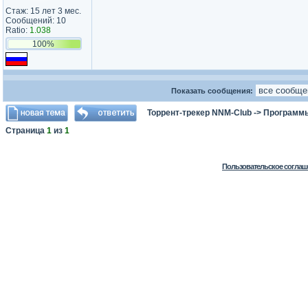
Стаж: 15 лет 3 мес.
Сообщений: 10
Ratio:
1.038
100%
Показать сообщения:
Торрент-трекер NNM-Club
->
Программы
Страница
1
из
1
Пользовательское соглаш