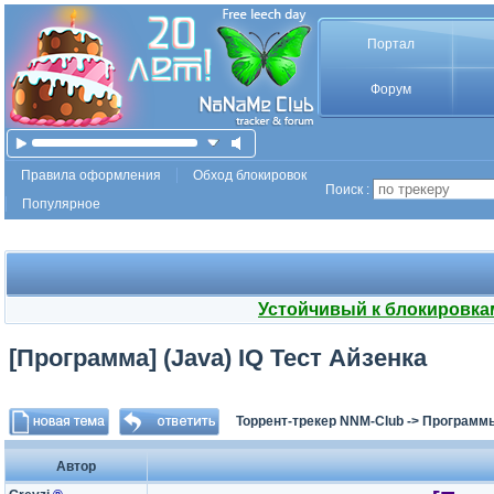
Портал
Форум
Правила оформления
Обход блокировок
Поиск :
Популярное
Устойчивый к блокировка
[Программа] (Java) IQ Тест Айзенка
Торрент-трекер NNM-Club
->
Программы
Автор