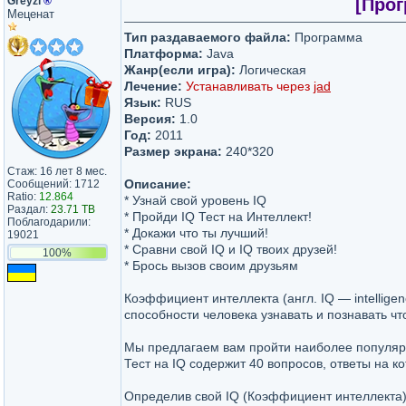
Greyzi
®
[Прог
Меценат
Тип раздаваемого файла:
Программа
Платформа:
Java
Жанр(если игра):
Логическая
Лечение:
Устанавливать через
jad
Язык:
RUS
Версия:
1.0
Год:
2011
Размер экрана:
240*320
Стаж: 16 лет 8 мес.
Описание:
Сообщений: 1712
Ratio:
12.864
* Узнай свой уровень IQ
Раздал:
23.71 TB
* Пройди IQ Тест на Интеллект!
Поблагодарили:
* Докажи что ты лучший!
19021
* Сравни свой IQ и IQ твоих друзей!
100%
* Брось вызов своим друзьям
Коэффициент интеллекта (англ. IQ — intelligen
способности человека узнавать и познавать чт
Мы предлагаем вам пройти наиболее популярн
Тест на IQ содержит 40 вопросов, ответы на к
Определив свой IQ (Коэффициент интеллекта) -