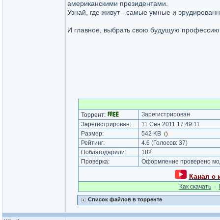
американскими президентами.
Узнай, где живут - самые умные и эрудирован
И главное, выбрать свою будущую профессию
Зарегистрирован
Торрент:
Зарегистрирован:
11 Сен 2011 17:49:11
Размер:
542 KB
(
)
Рейтинг:
4.6
(Голосов:
37
)
Поблагодарили:
182
Проверка:
Оформление проверено мод
Канал с
Как cкачать
·
Список файлов в торренте