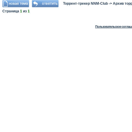
Торрент-трекер NNM-Club
->
Архив тор
Страница
1
из
1
Пользовательское соглаш