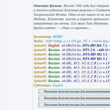
Описание фильма
: Весной 1980 года был открыт
и тысячи кубинских беженцев ринулись в Соедин
Американской Мечты. Один из них нашел ее на зал
Майами. Богатство, власть и страсть превзошли
невероятные его мечты. Его звали Тони Монтана. 
другим именем — «Лицо со шрамом»…
Контейнер
:
BDMV
Видео
:
1920*1080p at 23.976 fps, VC-1 ~19194 kbps
Аудио#1
:
English
:
48 kHz/24-bit,
DTS-HD MA 7.1
, 
Аудио#2
:
Russian
:
48 kHz/24-bit,
DTS 2.0
, ~
448
.00 
Аудио#3
:
Russian
:
48 kHz/24-bit,
DTS-HD MA 5.1
, 
Аудио#4
:
Russian
:
48 kHz/24-bit,
DTS-HD MA 5.1
, 
Аудио#5
:
Russian
:
48 kHz, AC3, 3/2 (L,C,R,l,r) + L
Аудио#6
:
Russian
:
48 kHz, AC3, 3/2 (L,C,R,l,r) + L
Аудио#7
:
Russian
:
48 kHz, AC3, 3/2 (L,C,R,l,r) + L
Аудио#8
:
Russian
:
48 kHz, AC3, 3/2 (L,C,R,l,r) + L
Аудио#9
:
Russian
:
48 kHz, AC3, 3/2 (L,C,R,l,r) + L
Субтитры
:
English
Просмотр доступен только для зарегистрированны
Просмотр доступен только для зарегистрированны
Просмотр доступен только для зарегистрированны