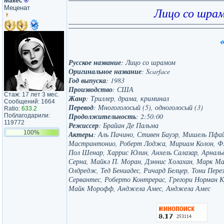
Макеc
®
Меценат
Лицо со шрам
Русское название
: Лицо со шрамом
Оригинальное название
: Scarface
Год выпуска
: 1983
Производство
: США
Стаж: 17 лет 3 мес.
Жанр
: Триллер, драма, криминал
Сообщений: 1664
Перевод
: Многоголосый (5), одноголосый (3)
Ratio:
633.2
Продолжительность
: 2:50:00
Поблагодарили:
119772
Режиссер
: Брайан Де Пальма
100%
Актеры
: Аль Пачино, Стивен Бауэр, Мишель Пфа
Мастрантонио, Роберт Лоджа, Мириам Колон, Ф
Пол Шенар, Харрис Юлин, Анхель Салазар, Арналь
Серна, Майкл П. Моран, Дэннис Холахан, Марк Ма
Олдредж, Тед Бениадес, Ричард Белцер, Тони Пер
Сервантес, Роберто Контрерас, Грегори Норман К
Майк Морофф, Анджела Амес, Анджела Амес