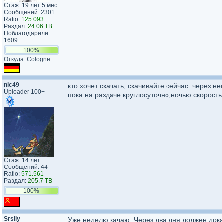
Стаж: 19 лет 5 мес.
Сообщений: 2301
Ratio:
125.093
Раздал:
24.06 TB
Поблагодарили:
1609
100%
Откуда: Cologne
nic49
кто хочет скачать, скачивайте сейчас .через н
Uploader 100+
пока на раздаче круглосуточно,ночью скорост
Стаж: 14 лет
Сообщений: 44
Ratio:
571.561
Раздал:
205.7 TB
100%
Srslly
Уже неделю качаю. Через два дня должен дока