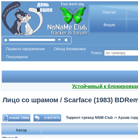
Портал
Форум
Правила оформления
Обход блокировок
Поиск :
Популярное
Устойчивый к блокировка
Лицо со шрамом / Scarface (1983) BDRem
Торрент-трекер NNM-Club
->
Архив тор
Автор