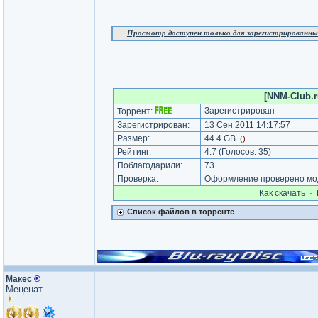
Просмотр доступен только для зарегистрированны
[NNM-Club.r
Зарегистрирован
Торрент:
Зарегистрирован:
13 Сен 2011 14:17:57
Размер:
44.4 GB
(
)
Рейтинг:
4.7
(Голосов:
35
)
Поблагодарили:
73
Проверка:
Оформление проверено мод
Как cкачать
·
Список файлов в торренте
_________________
Макеc
®
Меценат