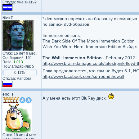
Откуда: мне знать?
NickZ
*.dim можно нарезать на болванку с помощью 
по записи dvd-образов
Immersion editions:
The Dark Side Of The Moon Immersion Edition
Wish You Were Here: Immersion Edition Выйдет
Стаж: 16 лет 9 мес.
The Wall: Immersion Edition
- February 2012
Сообщений: 161
Ratio:
1.013
http://www.brain-damage.co.uk/latest/pink-floyd-
Поблагодарили: 5
Пока предполагается, что там не будет 5.1, 
0.11%
http://www.facebook.com/surroundthewall
Откуда: Pandora
eric_s
А у меня есть этот BluRay диск.
Стаж: 18 лет 4 мес.