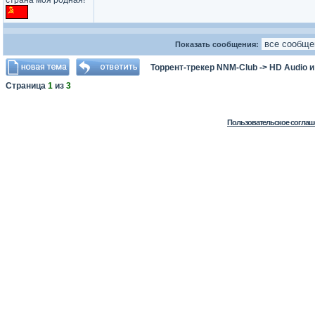
страна моя родная!
Показать сообщения:
Торрент-трекер NNM-Club
->
HD Audio 
Страница
1
из
3
Пользовательское соглаш