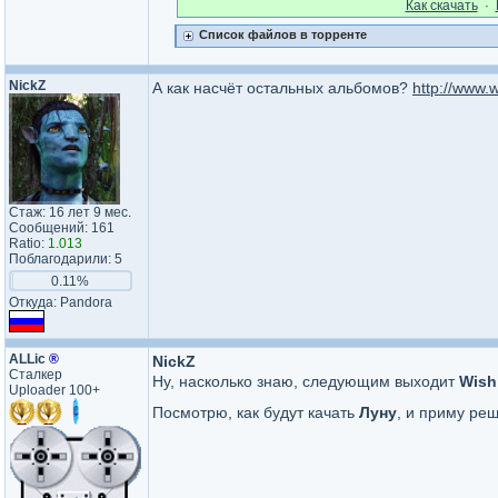
Как cкачать
·
Список файлов в торренте
NickZ
А как насчёт остальных альбомов?
http://www.
Стаж: 16 лет 9 мес.
Сообщений: 161
Ratio:
1.013
Поблагодарили: 5
0.11%
Откуда: Pandora
ALLic
®
NickZ
Сталкер
Ну, насколько знаю, следующим выходит
Wish
Uploader 100+
Посмотрю, как будут качать
Луну
, и приму ре