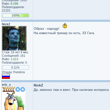
Сообщений: 1020
Ratio:
8.298
Поблагодарили:
21321
100%
NickZ
Образ - народу!
На известный трекер он есть, 33 Гига.
Стаж: 16 лет 9 мес.
Сообщений: 161
Ratio:
1.013
Поблагодарили: 5
0.11%
Откуда: Pandora
eric_s
NickZ
Да, именно там и взял. При наличии интереса 