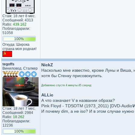
Стаж: 18 лет 8 мес.
Сообщений: 4313
Ratio:
439.162
Поблагодарили:
51058
100%
Откуда: Широка
страна моя родная!
tegoffs
NickZ
Виниловод. Сталкер
Насколько мне известно, кроме Луны и Виша, 
хотя бы Стенку присовокупить.
Добавлено спустя 4 минуты 45 секунд:
ALLic
А что означает V в названии образа?
Pink Floyd - TDSOTM (1973_2011) [DVD-Audio
V
Стаж: 18 лет 7 мес.
И почему dim, а не iso? И в этом случае нужно
Сообщений: 2984
Ratio:
18.262
Поблагодарили:
12236
100%