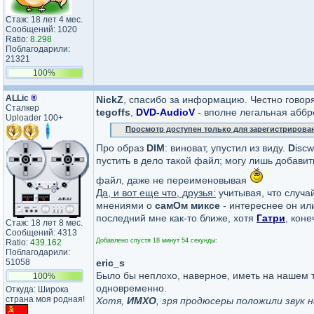
Стаж: 18 лет 4 мес.
Сообщений: 1020
Ratio:
8.298
Поблагодарили:
21321
100%
ALLic
®
NickZ
, спасибо за информацию. Честно говор
Сталкер
tegoffs
,
DVD-AudioV
- вполне легальная аббр
Uploader 100+
Просмотр доступен только для зарегистрирова
Про образ
DIM
: виноват, упустил из виду.
D
isc
пустить в дело такой файл; могу лишь добавит
файл, даже не переименовывая
Да, и вот еще что, друзья:
учитывая, что случа
мнениями о
самОм миксе
- интереснее он или
последний мне как-то ближе, хотя
Гатри
, кон
Стаж: 18 лет 8 мес.
Сообщений: 4313
Добавлено спустя 18 минут 54 секунды:
Ratio:
439.162
Поблагодарили:
51058
eric_s
Было бы неплохо, наверное, иметь на нашем тр
100%
одновременно.
Откуда: Широка
страна моя родная!
Хотя,
ИМХО
, зря продюсеры положили звук 