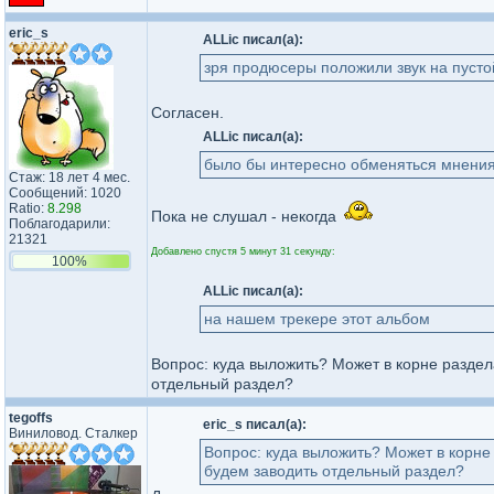
eric_s
ALLic писал(а):
зря продюсеры положили звук на пусто
Согласен.
ALLic писал(а):
было бы интересно обменяться мнени
Стаж: 18 лет 4 мес.
Сообщений: 1020
Ratio:
8.298
Пока не слушал - некогда
Поблагодарили:
21321
Добавлено спустя 5 минут 31 секунду:
100%
ALLic писал(а):
на нашем трекере этот альбом
Вопрос: куда выложить? Может в корне раздела
отдельный раздел?
tegoffs
eric_s писал(а):
Виниловод. Сталкер
Вопрос: куда выложить? Может в корне 
будем заводить отдельный раздел?