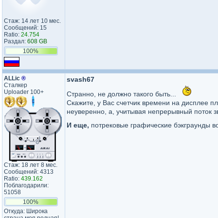
Стаж: 14 лет 10 мес.
Сообщений: 15
Ratio:
24.754
Раздал:
608 GB
100%
ALLic
®
svash67
Сталкер
Uploader 100+
Странно, не должно такого быть...
Скажите, у Вас счетчик времени на дисплее п
неуверенно, а, учитывая непрерывный поток з
И еще,
потрековые графические бэкграунды 
Стаж: 18 лет 8 мес.
Сообщений: 4313
Ratio:
439.162
Поблагодарили:
51058
100%
Откуда: Широка