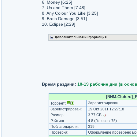
6. Money [6:25]
7. Us and Them [7:48]
8. Any Colour You Like [3:25]
9. Brain Damage [3:51]
10. Eclipse [2:29]
Дополнительная информация:
Время раздачи:
10-19 рабочие дни (в осно
[NNM-Club.ru]_P
Зарегистрирован
Торрент:
Зарегистрирован:
19 Окт 2011 12:27:18
Размер:
3.77 GB
(
)
Рейтинг:
4.8
(Голосов:
75
)
Поблагодарили:
319
Проверка:
Оформление проверено моде