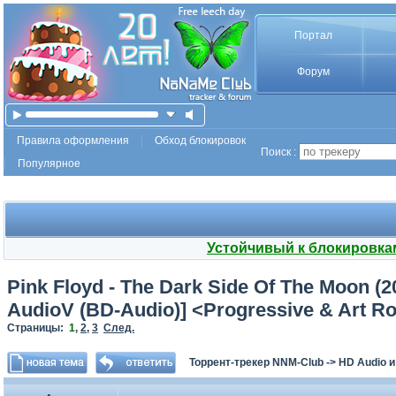
Портал
Форум
Правила оформления
Обход блокировок
Поиск :
Популярное
Устойчивый к блокировка
Pink Floyd - The Dark Side Of The Moon (2
AudioV (BD-Audio)] <Progressive & Art R
Страницы:
1
,
2
,
3
След.
Торрент-трекер NNM-Club
->
HD Audio 