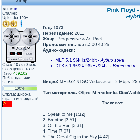
Автор
ALLic
®
Pink Floyd 
Сталкер
Hybr
Uploader 100+
Год:
1973
Переиздание:
2011
Жанр:
Progressive & Art Rock
Продолжительность:
00:43:25
Аудио-кодеки:
MLP 5.1 96kHz/24bit -
Аудио зона
Стаж: 18 лет 8 мес.
DTS 5.1 96/24 96kHz/24bit -
Видео зона
Сообщений: 4313
Ratio:
439.162
Поблагодарили:
Видео:
MPEG2 NTSC Widescreen, 2 Mbps, 29.9
51058
100%
Тип материала:
Образ
Minnetonka DiscWelde
Откуда: Широка
страна моя родная!
Треклист:
1. Speak to Me [1:12]
2. Breathe [2:51]
3. On the Run [3:31]
4. Time [7:07]
5. The Great Gig in the Sky [4:42]