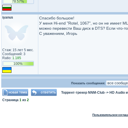
78.57%
iyanus
Спасибо большое!
У меня Hi-end "Rotel, 1067", но он не имеет 
можно перевести Ваш диск в DTS? Если что-т
С уважением, Игорь
Стаж: 15 лет 5 мес.
Сообщений: 3
Ratio:
1.185
100%
Показать сообщения:
Торрент-трекер NNM-Club
->
HD Audio 
Страница
1
из
2
Пользовательское соглаш