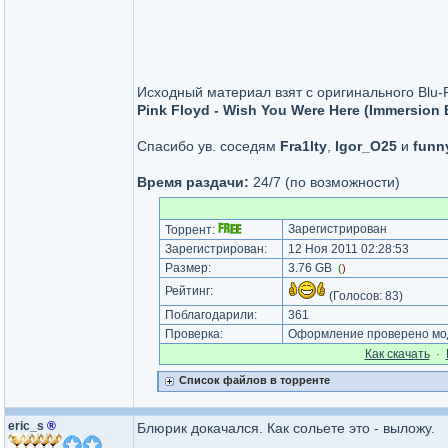
Исходный материал взят с оригинального Blu-
Pink Floyd - Wish You Were Here (Immersion B
Спасибо ув. соседям
Fra1lty
,
Igor_O25
и
funn
Время раздачи:
24/7 (по возможности)
Зарегистрирован
Торрент:
Зарегистрирован:
12 Ноя 2011 02:28:53
Размер:
3.76 GB
(
)
Рейтинг:
(Голосов:
83
)
Поблагодарили:
361
Проверка:
Оформление проверено мод
Как cкачать
·
Список файлов в торренте
eric_s
®
Блюрик докачался. Как сольете это - выложу.