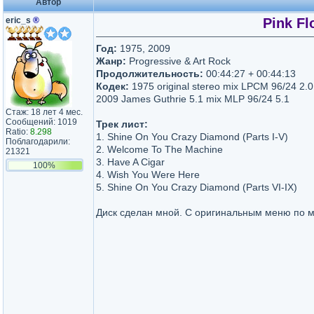
Автор
eric_s
®
Pink Fl
Год:
1975, 2009
Жанр:
Progressive & Art Rock
Продолжительность:
00:44:27 + 00:44:13
Кодек:
1975 original stereo mix LPCM 96/24 2.0
2009 James Guthrie 5.1 mix MLP 96/24 5.1
Стаж: 18 лет 4 мес.
Сообщений: 1019
Трек лист:
Ratio:
8.298
1. Shine On You Crazy Diamond (Parts I-V)
Поблагодарили:
2. Welcome To The Machine
21321
3. Have A Cigar
100%
4. Wish You Were Here
5. Shine On You Crazy Diamond (Parts VI-IX)
Диск сделан мной. С оригинальным меню по м