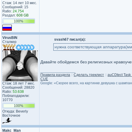
Стаж: 14 лет 10 мес.
Сообщений: 15
Ratio:
24.754
Раздал:
608 GB
100%
VirusBIN
svash67 писал(а):
Сталкер
нужна соответствующая аппаратура(ми
Давайте обойдемся без религиозных нравоуче
_________________
Правила раздела
::
Сделать треклист
::
auCDtect Task
CUE
Google: «Скорее всего, на картинке девушка с шампа
Стаж: 18 лет 7 мес.
Сообщений: 28820
Ratio:
53.638
Поблагодарили:
10770
100%
Откуда: Beverly
Восточное
Makc_Man