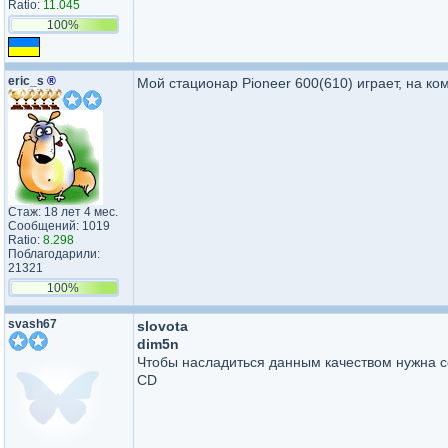
Ratio:
11.045
100%
eric_s
®
Мой стационар Pioneer 600(610) играет, на ко
Стаж: 18 лет 4 мес.
Сообщений: 1019
Ratio:
8.298
Поблагодарили:
21321
100%
svash67
slovota
dim5n
Чтобы насладиться данным качеством нужна 
CD