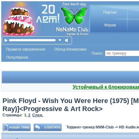
Портал
Форум
Правила оформления
Обход блокировок
Поиск :
Популярное
Устойчивый к блокировка
Pink Floyd - Wish You Were Here (1975) [
Ray)]<Progressive & Art Rock>
Страницы:
1
,
2
След.
Торрент-трекер NNM-Club
->
HD Audio 