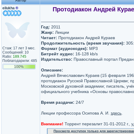
Автор
eilukha
®
Протодиакон Андрей Курае
Год:
2011
Жанр:
Лекции
Читает:
Протодиакон Андрей Кураев
Продолжительность (время звучания):
305:
Стаж: 17 лет 3 мес.
Формат (аудиокодек):
MP3
Сообщений: 10
Битрейт аудио:
16-128 kb/s
Ratio:
189.745
Издательство:
Православный портал Предан
Поблагодарили: 485
100%
Описание:
Андрей Вячеславович Кураев (15 февраля 196
протодиакон Русской Православной Церкви; 
Московской духовной академии; писатель, учё
официального учебника «Основы православно
Время раздачи:
24/7
Лекции профессора Осипова А. И.
здесь
.
Внимание!
Торрент перезалит 31-01-2012 г., 
Просмотр доступен только для зарегистрирова