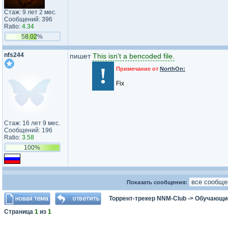
Стаж: 9 лет 2 мес.
Сообщений: 396
Ratio:
4.34
58.02%
nfs244
пишет
This isn't a bencoded file.
!
Примечание от
NorthOn:
Fix
Стаж: 16 лет 9 мес.
Сообщений: 196
Ratio:
3.58
100%
Показать сообщения:
Торрент-трекер NNM-Club
->
Обучающи
Страница
1
из
1