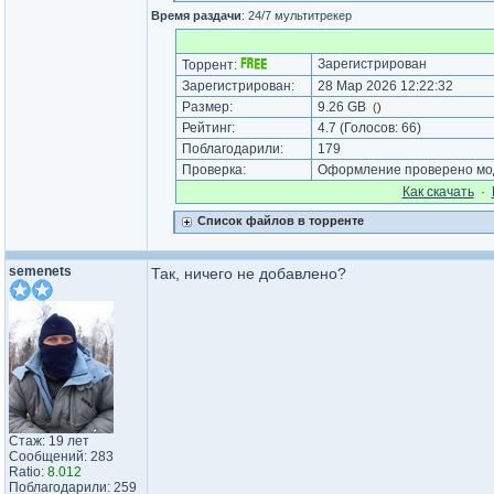
Время раздачи
: 24/7 мультитрекер
Зарегистрирован
Торрент:
Зарегистрирован:
28 Мар 2026 12:22:32
Размер:
9.26 GB
(
)
Рейтинг:
4.7
(Голосов:
66
)
Поблагодарили:
179
Проверка:
Оформление проверено мод
Как cкачать
·
Список файлов в торренте
semenets
Так, ничего не добавлено?
Стаж: 19 лет
Сообщений: 283
Ratio:
8.012
Поблагодарили: 259