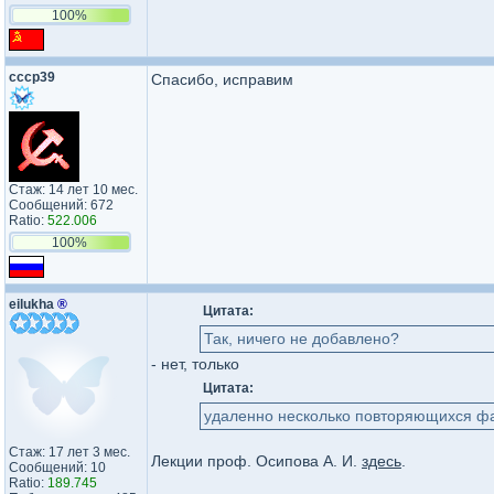
100%
cccp39
Спасибо, исправим
Стаж: 14 лет 10 мес.
Сообщений: 672
Ratio:
522.006
100%
eilukha
®
Цитата:
Так, ничего не добавлено?
- нет, только
Цитата:
удаленно несколько повторяющихся фа
Стаж: 17 лет 3 мес.
Лекции проф. Осипова А. И.
здесь
.
Сообщений: 10
Ratio:
189.745