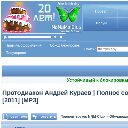
Портал
Форум
Правила оформления
Обход блокировок
Поиск :
Популярное
Устойчивый к блокировка
Протодиакон Андрей Кураев | Полное с
[2011] [MP3]
Торрент-трекер NNM-Club
->
Обучающи