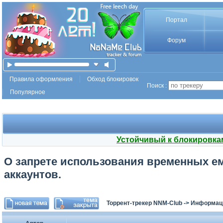
Портал
Форум
Правила оформления
Обход блокировок
Поиск :
Популярное
Устойчивый к блокировка
О запрете использования временных е
аккаунтов.
Торрент-трекер NNM-Club
->
Информаци