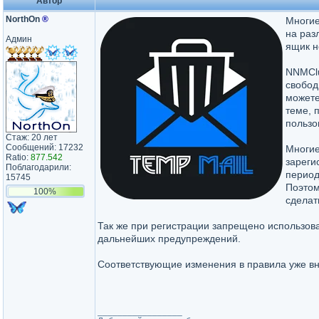
Автор
NorthOn
®
Многие
на раз
Админ
ящик н
NNMClu
свобод
можете
теме, 
пользо
Стаж: 20 лет
Сообщений: 17232
Многие
Ratio:
877.542
зареги
Поблагодарили:
период
15745
Поэтом
100%
сделат
Так же при регистрации запрещено использова
дальнейших предупреждений.
Соответствующие изменения в правила уже в
_________________