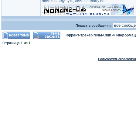
Либо я найду путь, либо проложу его...
Показать сообщения:
Торрент-трекер NNM-Club
->
Информаци
Страница
1
из
1
Пользовательское соглаш