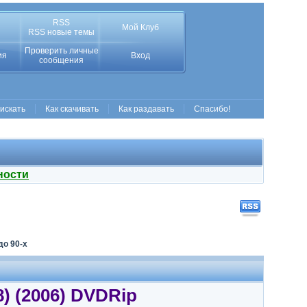
RSS
Мой Клуб
RSS новые темы
Проверить личные
ия
Вход
сообщения
 искать
Как скачивать
Как раздавать
Спасибо!
ности
до 90-х
) (2006) DVDRip