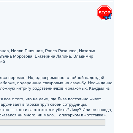
анов, Нелли Пшенная, Раиса Рязанова, Наталья
Татьяна Морозова, Екатерина Лапина, Владимир
кий
ется перемен. Но, одновременно, с тайной надеждой
 Фаберже, подаренные свекровью на свадьбу. Неожиданно
сложную интригу родственничков и знакомых. Каждый из
се с того, что на даче, где Лиза постоянно живет,
аруживает в гараже труп своей сотрудницы.
ятно — кого и за что хотели убить? Лизу? Или ее соседа,
 оказался ни много, ни мало… олигархом в «отставке».