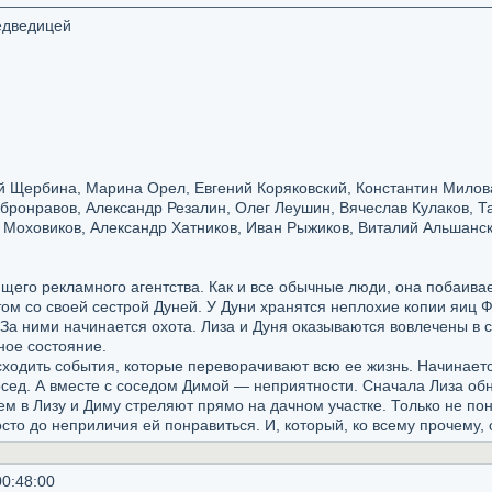
дведицей
 Щербина, Марина Орел, Евгений Коряковский, Константин Милов
обронравов, Александр Резалин, Олег Леушин, Вячеслав Кулаков, 
 Моховиков, Александр Хатников, Иван Рыжиков, Виталий Альшанс
щего рекламного агентства. Как и все обычные люди, она побаива
этом со своей сестрой Дуней. У Дуни хранятся неплохие копии яиц
За ними начинается охота. Лиза и Дуня оказываются вовлечены в 
ное состояние.
одить события, которые переворачивают всю ее жизнь. Начинается в
сед. А вместе с соседом Димой — неприятности. Сначала Лиза обн
ем в Лизу и Диму стреляют прямо на дачном участке. Только не пон
сто до неприличия ей понравиться. И, который, ко всему прочему,
0:48:00