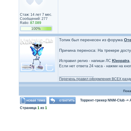
Стаж: 14 лет 7 мес.
Сообщений: 277
Ratio:
87.089
100%
Топик был перенесен из форума
От
Причина переноса: На трекере дост
Исправил релиз - напиши ЛС
Kleopatra
,
Если нет ответа 24 часа - нажми на кн
_________________
Перечень правил оформления ВСЕХ разд
Пока
Торрент-трекер NNM-Club
->
Страница
1
из
1