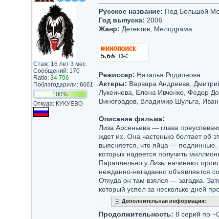
Русское название:
Под Большой Ме
Год выпуска:
2006
Жанр:
Детектив, Мелодрама
Стаж: 16 лет 3 мес.
Сообщений: 170
Режиссер:
Наталья Родионова
Ratio:
34.706
Актеры:
Варвара Андреева, Дмитрий
Поблагодарили: 6661
Лукеичева, Елена Ивченко, Федор Д
100%
Виноградов, Владимир Шульга, Иван
Откуда: КУКУЕВО
Описание фильма:
Лиза Арсеньева — глава преуспеваю
ждет их. Она частенько болтает об 
выясняется, что яйца — подлинные. 
которых надеется получить миллион
Параллельно у Лизы начинают происх
нежданно-негаданно объявляется со
Откуда он там взялся — загадка. Зат
который успел за несколько дней про
Дополнительная информация:
Продолжительность:
8 серий по ~0