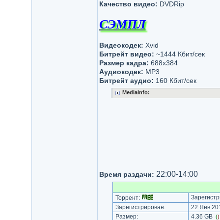
Качество видео:
DVDRip
СЭМПЛ
Видеокодек:
Xvid
Битрейт видео:
~1444 Кбит/сек
Размер кадра:
688x384
Аудиокодек:
MP3
Битрейт аудио:
160 Кбит/сек
MediaInfo:
22:00-14:00
Время раздачи:
Зарегистр
Торрент:
Зарегистрирован:
22 Янв 201
Размер:
4.36 GB
(