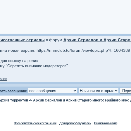
ечественные сериалы
в форум
Архив Сериалов и Архив Старог
упна новая версия:
https://nnmclub.to/forum/viewtopic.php?t=1604389
 дав ссылку на релиз.
опку "Обратить внимание модераторов".
елов
зать сообщения:
Архив торрентов
->
Архив Сериалов и Архив Старого многосерийного кино 
Пользовательское соглашение
|
Для правообладателей
|
Реклама на сайте