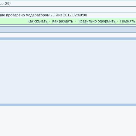
ов:
29
)
е проверено модератором 23 Янв 2012 02:49:00
Как cкачать
·
Как раздать
·
Правильно оформить
·
Поднять 