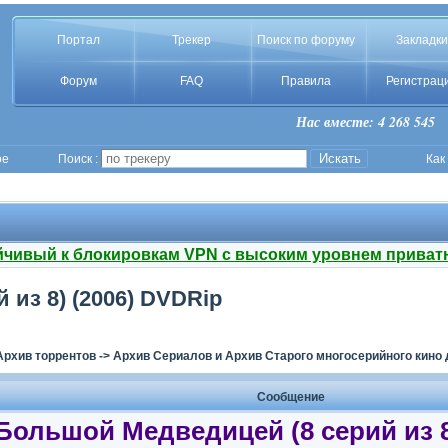
Портал
Трекер
Поиск по форуму
Закладки
Форум
FAQ
Правила
Регистрац
Нас вместе: 4 268 545
ое
Поиск :
Как
йчивый к блокировкам VPN с высоким уровнем приват
из 8) (2006) DVDRip
Архив торрентов
->
Архив Сериалов и Архив Старого многосерийного кино 
Сообщение
Большой Медведицей (8 серий из 8