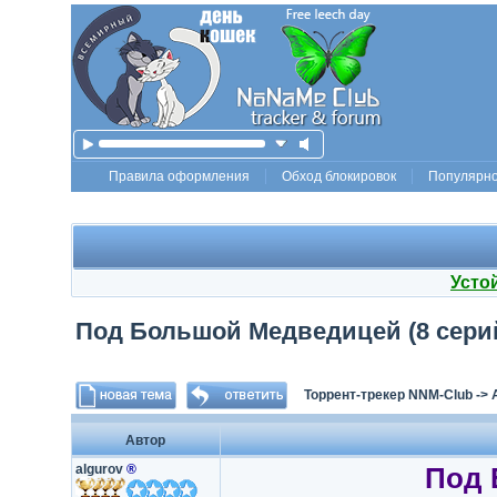
Правила оформления
Обход блокировок
Популярн
Усто
Под Большой Медведицей (8 серий 
Торрент-трекер NNM-Club
->
Автор
algurov
®
Под 