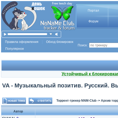
Портал
Форум
Правила оформления
Обход блокировок
Поиск :
Популярное
Устойчивый к блокировка
VA - Музыкальный позитив. Русский. Вып
Торрент-трекер NNM-Club
->
Архив тор
Автор