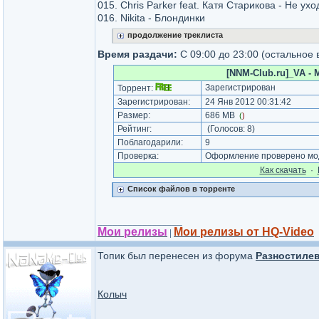
015. Сhris Parker feat. Катя Старикова - Не ухо
016. Nikita - Блондинки
продолжение треклиста
Время раздачи:
С 09:00 до 23:00 (остальное 
[NNM-Club.ru]_VA - M
Зарегистрирован
Торрент:
Зарегистрирован:
24 Янв 2012 00:31:42
Размер:
686 MB
(
)
Рейтинг:
(Голосов:
8
)
Поблагодарили:
9
Проверка:
Оформление проверено мод
Как cкачать
·
Список файлов в торренте
_________________
Мои релизы
Мои релизы от HQ-Video
|
Топик был перенесен из форума
Разностиле
Колыч
_________________