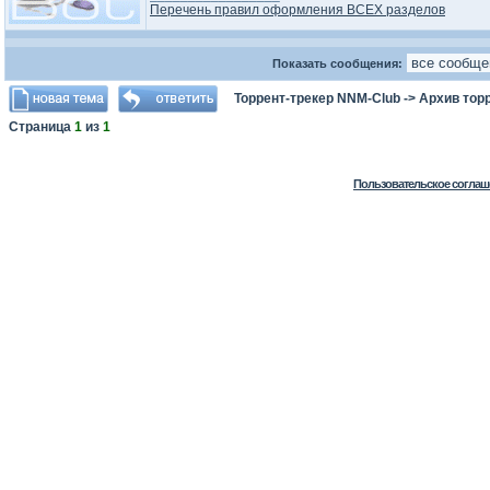
Перечень правил оформления ВСЕХ разделов
Показать сообщения:
Торрент-трекер NNM-Club
->
Архив тор
Страница
1
из
1
Пользовательское соглаш