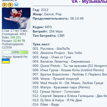
SHAKAL
®
VA - Музыкальн
Год:
2012
Жанр:
Dance, Pop
Продолжительность:
06:14:48
Кодек:
MP3
Стаж: 17 лет 3 мес.
Битрейт:
256 kbps
Сообщений: 4051
Тип битрейта:
CBR
Ratio:
295.251
Раздал:
22.84 TB
Трек лист:
Поблагодарили:
122556
001. Руслана - ШаЛаЛа
100%
002. Aksioma Project - Без Тебя
Откуда: Кривой Рог
003. Ажур - Очки от Гучи
004. Балаган Лимитед - Сереженька
005. Quest Pistols - Ты так красива (DJ Venger
006. Илья Гуров - Кошки-Коты (Icebird Remix)
007. Братья Борисенко - Любовь С Первого Вз
008. Vesna - Лучший поцелуй
009. Mad Heads Xl - Ой, Мамо, Люблю Гриця
010. Mariya - Красивая пара (Remix)
011. Гриша Ургант - Голосами
012. Сергей Зверев и Елена Галицына - Два б
013. Dj Slon & Katya - Я Не Дам
014. Ейва - Вади