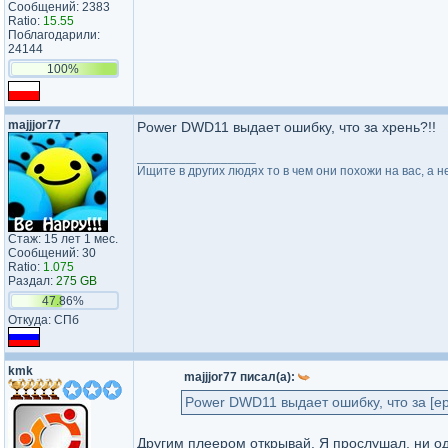
Сообщений: 2383
Ratio:
15.55
Поблагодарили:
24144
100%
majjjor77
Power DWD11 выдает ошибку, что за хрень?!!
_________________
Ищите в других людях то в чем они похожи на вас, а н
Стаж: 15 лет 1 мес.
Сообщений: 30
Ratio:
1.075
Раздал:
275 GB
47.86%
Откуда: СПб
kmk
majjjor77 писал(а):
Power DWD11 выдает ошибку, что за [ер
Другим плеером открывай. Я прослушал, ни од