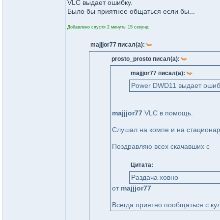
VLC выдает ошибку.
Было бы приятнее общаться если бы...
Добавлено спустя 2 минуты 15 секунд:
majjjor77 писал(а):
prosto_prosto писал(а):
majjjor77 писал(а):
Power DWD11 выдает ошибку
majjjor77
VLC в помощь.
Слушал на компе и на стационар
Поздравляю всех скачавших с
Цитата:
Раздача ховно
от
majjjor77
Всегда приятно пообщаться с к