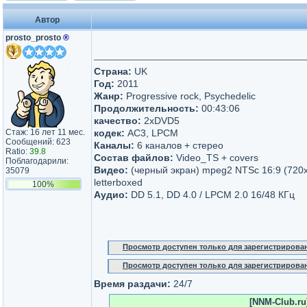
Автор
prosto_prosto
®
Страна:
UK
Год:
2011
Жанр:
Progressive rock, Psychedelic
Продолжительность:
00:43:06
качество:
2xDVD5
Стаж: 16 лет 11 мес.
кодек:
AC3, LPCM
Сообщений: 623
Каналы:
6 каналов + стерео
Ratio:
39.8
Состав файлов:
Video_TS + covers
Поблагодарили:
Видео:
(черный экран) mpeg2 NTSc 16:9 (720
35079
letterboxed
100%
Аудио:
DD 5.1, DD 4.0 / LPCM 2.0 16/48 КГц
Просмотр доступен только для зарегистрирова
Просмотр доступен только для зарегистрирова
Время раздачи:
24/7
[NNM-Club.ru