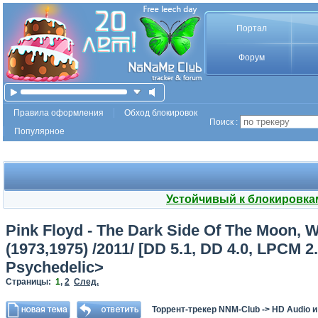
Портал
Форум
Правила оформления
Обход блокировок
Поиск :
Популярное
Устойчивый к блокировка
Pink Floyd - The Dark Side Of The Moon, 
(1973,1975) /2011/ [DD 5.1, DD 4.0, LPCM 2
Psychedelic>
Страницы:
1
,
2
След.
Торрент-трекер NNM-Club
->
HD Audio 