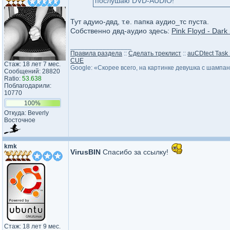
послушаю DVD-AUDIO!
Тут адуио-двд, т.е. папка аудио_тс пуста.
Собственно двд-аудио здесь:
Pink Floyd - Dar
_________________
Правила раздела
::
Сделать треклист
::
auCDtect Task
CUE
Стаж: 18 лет 7 мес.
Google: «Скорее всего, на картинке девушка с шампа
Сообщений: 28820
Ratio:
53.638
Поблагодарили:
10770
100%
Откуда: Beverly
Восточное
kmk
VirusBIN
Спасибо за ссылку!
Стаж: 18 лет 9 мес.