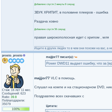
Добавлено спустя 2 минуты 9 секунд:
ЗВУК ХРИПИТ, в половине плееров - ошибка
Раздача ховно
Добавлено спустя 56 секунд:
правая широкополосная идет с хрипом , мля
_________________
Ищите в других людях то в чем они похожи на вас, а н
prosto_prosto
®
majjjor77 писал(а):
Power DWD11 выдает ошибку, что за [ер
majjjor77
VLC в помощь.
Слушал на компе и на стационарном DVD, ника
Стаж: 16 лет 11 мес.
Сообщений: 623
Поздравляю всех скачавших с
Ratio:
39.8
Поблагодарили:
35079
Цитата:
100%