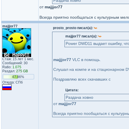
Раздача ховно
от
majjjor77
Всегда приятно пообщаться с культурным ме
majjjor77
prosto_prosto писал(а):
majjjor77 писал(а):
Power DWD11 выдает ошибку, что 
Стаж: 15 лет 1 мес.
majjjor77
VLC в помощь.
Сообщений: 30
Ratio:
1.075
Слушал на компе и на стационарном DV
Раздал:
275 GB
47.86%
Поздравляю всех скачавших с
Откуда: СПб
Цитата:
Раздача ховно
от
majjjor77
Всегда приятно пообщаться с культур