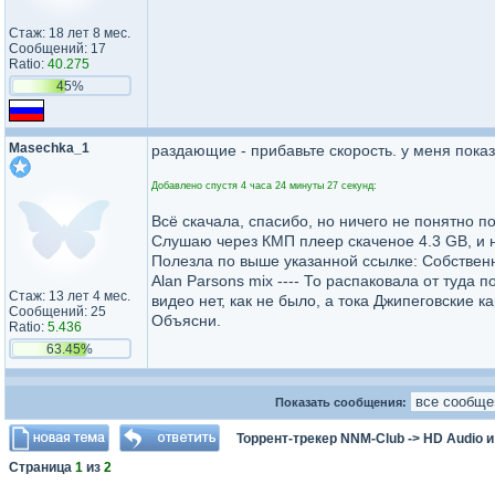
Стаж: 18 лет 8 мес.
Сообщений: 17
Ratio:
40.275
45%
Masechka_1
раздающие - прибавьте скорость. у меня показ
Добавлено спустя 4 часа 24 минуты 27 секунд:
Всё скачала, спасибо, но ничего не понятно по
Слушаю через КМП плеер скаченое 4.3 GB, и н
Полезла по выше указанной ссылке: Собственно
Alan Parsons mix ---- То распаковала от туда
Стаж: 13 лет 4 мес.
видео нет, как не было, а тока Джипеговские к
Сообщений: 25
Объясни.
Ratio:
5.436
63.45%
Показать сообщения:
Торрент-трекер NNM-Club
->
HD Audio 
Страница
1
из
2