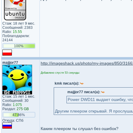
Стаж: 18 лет 9 мес.
Сообщений: 2383
Ratio:
15.55
Поблагодарили:
24144
100%
majjjor77
http://imageshack.us/photo/my-images/850/3166
Добавлено спустя 53 секунды:
kmk писал(а):
majjjor77 писал(а):
Стаж: 15 лет 1 мес.
Power DWD11 выдает ошибку, что 
Сообщений: 30
Ratio:
1.075
Раздал:
275 GB
Другим плеером открывай. Я прослушал
47.86%
Откуда: СПб
Каким плеером ты слушал без ошибок?