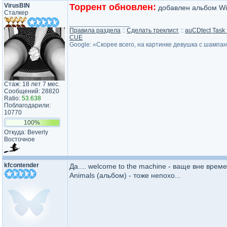
VirusBIN
Торрент обновлен:
добавлен альбом Wi
Сталкер
_________________
Правила раздела
::
Сделать треклист
::
auCDtect Task
CUE
Google: «Скорее всего, на картинке девушка с шампа
Стаж: 18 лет 7 мес.
Сообщений: 28820
Ratio:
53.638
Поблагодарили:
10770
100%
Откуда: Beverly
Восточное
kfcontender
Да.... welcome to the machine - ваще вне време
Animals (альбом) - тоже непохо...