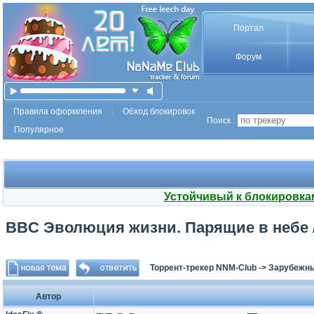
Портал
Форум
Правила оформления
Обход блокировок
Поиск :
Популярное
Устойчивый к блокировка
BBC Эволюция жизни. Парящие в небе / J
Торрент-трекер NNM-Club
->
Зарубежны
Автор