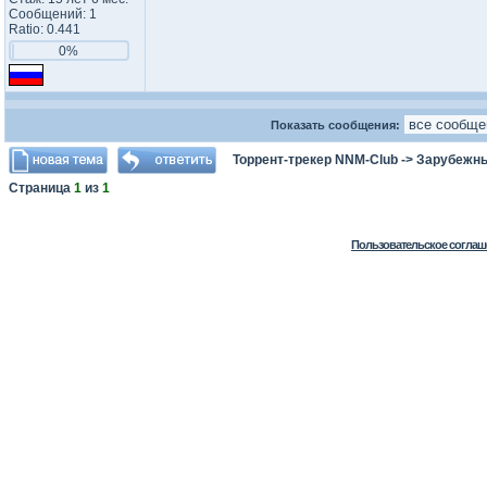
Сообщений: 1
Ratio: 0.441
0%
Показать сообщения:
Торрент-трекер NNM-Club
->
Зарубежны
Страница
1
из
1
Пользовательское соглаш