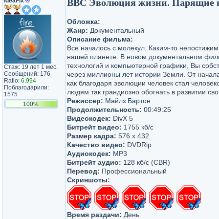
IdeaFix
®
BBC Эволюция жизни. Парящие в не
Обложка:
Жанр:
Документальный
Описание фильма:
Все началось с молекул. Каким-то непостижи
нашей планете. В новом документальном фил
технологий и компьютерной графики, Вы собст
Стаж: 19 лет 1 мес.
Сообщений: 176
через миллионы лет истории Земли. От начал
Ratio:
6.994
как благодаря эволюции человек стал человек
Поблагодарили:
людям так грандиозно обогнать в развитии св
1575
Режиссер:
Майлз Бартон
100%
Продолжительность:
00:49:25
Видеокодек:
DivX 5
Битрейт видео:
1755 кб/с
Размер кадра:
576 x 432
Качество видео:
DVDRip
Аудиокодек:
MP3
Битрейт аудио:
128 кб/с (CBR)
Перевод:
Профессиональный
Скриншоты:
Время раздачи:
День