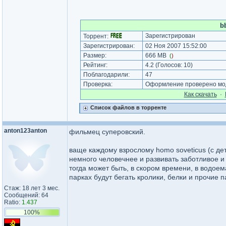
b
Зарегистрирован
Торрент:
Зарегистрирован:
02 Ноя 2007 15:52:00
Размер:
666 MB
(
)
Рейтинг:
4.2
(Голосов:
10
)
Поблагодарили:
47
Проверка:
Оформление проверено мод
Как cкачать
·
Список файлов в торренте
anton123anton
фильмец суперовский.
ваще каждому взрослому homo soveticus (с де
немного человечнее и развивать заботливое 
тогда может быть, в скором времени, в водоем
парках будут бегать кролики, белки и прочие 
Стаж: 18 лет 3 мес.
Сообщений: 64
Ratio:
1.437
100%