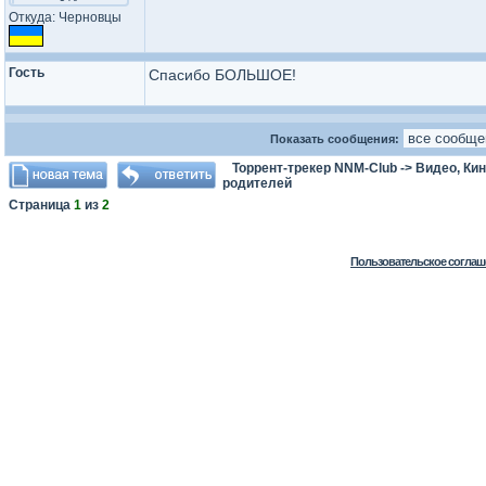
Откуда: Черновцы
Гость
Спасибо БОЛЬШОЕ!
Показать сообщения:
Торрент-трекер NNM-Club
->
Видео, Ки
родителей
Страница
1
из
2
Пользовательское соглаш