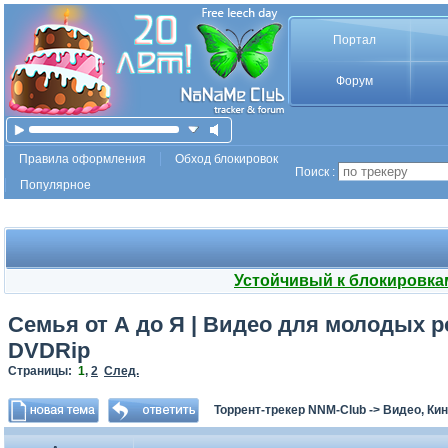
Портал
Форум
Правила оформления
Обход блокировок
Поиск :
Популярное
Устойчивый к блокировка
Семья от А до Я | Видео для молодых р
DVDRip
Страницы:
1
,
2
След.
Торрент-трекер NNM-Club
->
Видео, Ки