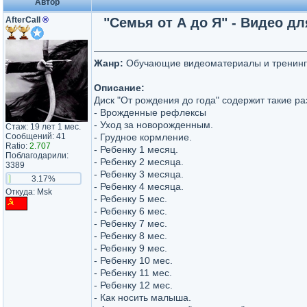
Автор
AfterCall
®
"Семья от А до Я" - Видео д
Жанр:
Обучающие видеоматериалы и тренин
Описание:
Диск "От рождения до года" содержит такие ра
- Врожденные рефлексы
- Уход за новорожденным.
Стаж: 19 лет 1 мес.
Сообщений: 41
- Грудное кормление.
Ratio:
2.707
- Ребенку 1 месяц.
Поблагодарили:
- Ребенку 2 месяца.
3389
- Ребенку 3 месяца.
3.17%
- Ребенку 4 месяца.
Откуда: Msk
- Ребенку 5 мес.
- Ребенку 6 мес.
- Ребенку 7 мес.
- Ребенку 8 мес.
- Ребенку 9 мес.
- Ребенку 10 мес.
- Ребенку 11 мес.
- Ребенку 12 мес.
- Как носить малыша.