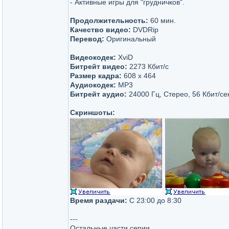
- Активные игры для "грудничков".
Продолжительность:
60 мин.
Качество видео:
DVDRip
Перевод:
Оригинальный
Видеокодек:
XviD
Битрейт видео:
2273 Кбит/с
Размер кадра:
608 x 464
Аудиокодек:
MP3
Битрейт аудио:
24000 Гц, Стерео, 56 Кбит/се
Скриншоты:
Время раздачи:
С 23:00 до 8:30
---
Остальные части серии