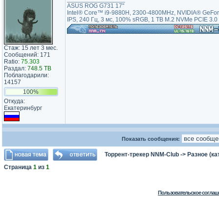
ASUS ROG G731 17"
Intel® Core™ i9-9880H, 2300-4800MHz, NVIDIA® GeF
IPS, 240 Гц, 3 мс, 100% sRGB, 1 ТB M.2 NVMe PCIE 
Стаж: 15 лет 3 мес.
Сообщений: 171
Ratio:
75.303
Раздал:
748.5 TB
Поблагодарили:
14157
100%
Откуда:
Екатеринбург
Показать сообщения:
Торрент-трекер NNM-Club
->
Разное (ка
Страница
1
из
1
Пользовательское соглаш