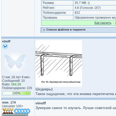
Размер:
35.7 MB
(
)
Рейтинг:
4.8
(Голосов:
167
)
Поблагодарили:
822
Проверка:
Оформление проверено мод
Как cкачать
·
Список файлов в торренте
vinoff
Стаж: 18 лет 8 мес.
Сообщений: 10
Ratio:
564.29
Поблагодарили: 226
Шедевры)
100%
Такое ощущение, что эта книжка перепечатка и
nnm_174
vinoff
Uploader 100+
Зумерам самое то изучать. Лучше советской ш
_________________