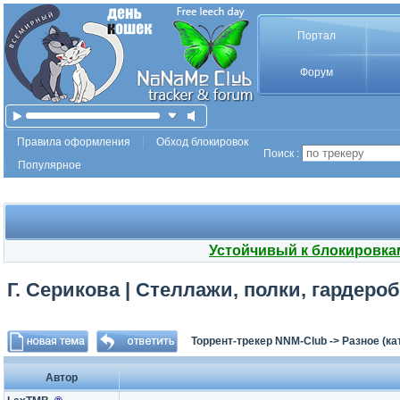
Портал
Форум
Правила оформления
Обход блокировок
Поиск :
Популярное
Устойчивый к блокировка
Г. Серикова | Стеллажи, полки, гардеро
Торрент-трекер NNM-Club
->
Разное (ка
Автор