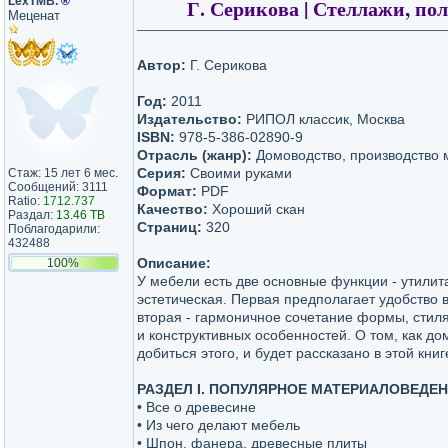
LexTMB.
®
Г. Серикова | Стеллажи, по
Меценат
Автор:
Г. Серикова
Год:
2011
Издательство:
РИПОЛ классик, Москва
ISBN:
978-5-386-02890-9
Отрасль (жанр):
Домоводство, производство 
Серия:
Своими руками
Стаж: 15 лет 6 мес.
Сообщений: 3111
Формат:
PDF
Ratio:
1712.737
Качество:
Хороший скан
Раздал:
13.46 TB
Страниц:
320
Поблагодарили:
432488
Описание:
100%
У мебели есть две основные функции - утилит
эстетическая. Первая предполагает удобство в
вторая - гармоничное сочетание формы, стиля
и конструктивных особенностей. О том, как д
добиться этого, и будет рассказано в этой книг
РАЗДЕЛ I. ПОПУЛЯРНОЕ МАТЕРИАЛОВЕДЕ
• Все о древесине
• Из чего делают мебель
• Шпон, фанера, древесные плиты