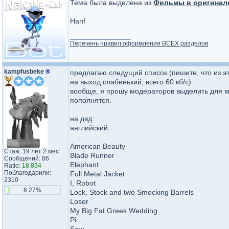
Тема была выделена из
Фильмы в оригинал
Hanf
_________________
Перечень правил оформления ВСЕХ разделов
kampfusbeke
®
предлагаю следущий список (пишите, что из эт
на выход слабенький, всего 60 кб/с)
вообще, я прошу модераторов выделить для ме
пополнятся.
на двд:
английский:
American Beauty
Стаж: 19 лет 2 мес.
Blade Runner
Сообщений: 86
Elephant
Ratio:
18.834
Поблагодарили:
Full Metal Jacket
2310
I, Robot
6.27%
Lock, Stock and two Smocking Barrels
Loser
My Big Fat Greek Wedding
Pi