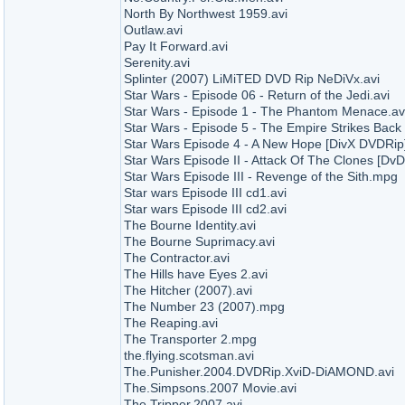
North By Northwest 1959.avi
Outlaw.avi
Pay It Forward.avi
Serenity.avi
Splinter (2007) LiMiTED DVD Rip NeDiVx.avi
Star Wars - Episode 06 - Return of the Jedi.avi
Star Wars - Episode 1 - The Phantom Menace.av
Star Wars - Episode 5 - The Empire Strikes Back -
Star Wars Episode 4 - A New Hope [DivX DVDRip]
Star Wars Episode II - Attack Of The Clones [DvD
Star Wars Episode III - Revenge of the Sith.mpg
Star wars Episode III cd1.avi
Star wars Episode III cd2.avi
The Bourne Identity.avi
The Bourne Suprimacy.avi
The Contractor.avi
The Hills have Eyes 2.avi
The Hitcher (2007).avi
The Number 23 (2007).mpg
The Reaping.avi
The Transporter 2.mpg
the.flying.scotsman.avi
The.Punisher.2004.DVDRip.XviD-DiAMOND.avi
The.Simpsons.2007 Movie.avi
The.Tripper.2007.avi