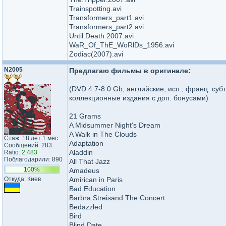
Trainspotting.avi
Transformers_part1.avi
Transformers_part2.avi
Until.Death.2007.avi
WaR_Of_ThE_WoRlDs_1956.avi
Zodiac(2007).avi
N2005
Предлагаю фильмы в оригинале:
(DVD 4.7-8.0 Gb, английские, исп., франц. су
коллекционные издания с доп. бонусами)
21 Grams
A Midsummer Night's Dream
A Walk in The Clouds
Стаж: 18 лет 1 мес.
Adaptation
Сообщений: 283
Aladdin
Ratio:
2.483
Поблагодарили: 890
All That Jazz
100%
Amadeus
Откуда: Киев
Amirican in Paris
Bad Education
Barbra Streisand The Concert
Bedazzled
Bird
Blind Date