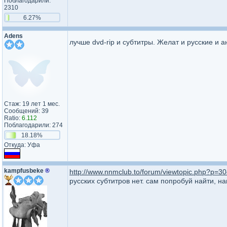
Поблагодарили:
2310
6.27%
Adens
лучше dvd-rip и субтитры. Желат и русские и 
Стаж: 19 лет 1 мес.
Сообщений: 39
Ratio:
6.112
Поблагодарили: 274
18.18%
Откуда: Уфа
kampfusbeke
®
http://www.nnmclub.to/forum/viewtopic.php?p=
русских субтитров нет. сам попробуй найти, нап