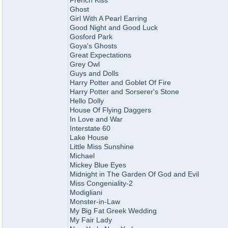
French Kiss
Ghost
Girl With A Pearl Earring
Good Night and Good Luck
Gosford Park
Goya's Ghosts
Great Expectations
Grey Owl
Guys and Dolls
Harry Potter and Goblet Of Fire
Harry Potter and Sorserer's Stone
Hello Dolly
House Of Flying Daggers
In Love and War
Interstate 60
Lake House
Little Miss Sunshine
Michael
Mickey Blue Eyes
Midnight in The Garden Of God and Evil
Miss Congeniality-2
Modigliani
Monster-in-Law
My Big Fat Greek Wedding
My Fair Lady