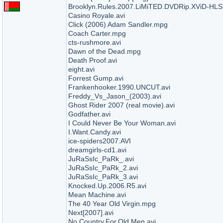
Brooklyn.Rules.2007.LiMiTED.DVDRip.XViD-HLS.
Casino Royale.avi
Click (2006) Adam Sandler.mpg
Coach Carter.mpg
cts-rushmore.avi
Dawn of the Dead.mpg
Death Proof.avi
eight.avi
Forrest Gump.avi
Frankenhooker.1990.UNCUT.avi
Freddy_Vs_Jason_(2003).avi
Ghost Rider 2007 (real movie).avi
Godfather.avi
I Could Never Be Your Woman.avi
I.Want.Candy.avi
ice-spiders2007.AVI
dreamgirls-cd1.avi
JuRaSsIc_PaRk_.avi
JuRaSsIc_PaRk_2.avi
JuRaSsIc_PaRk_3.avi
Knocked.Up.2006.R5.avi
Mean Machine.avi
The 40 Year Old Virgin.mpg
Next[2007].avi
No.Country.For.Old.Men.avi