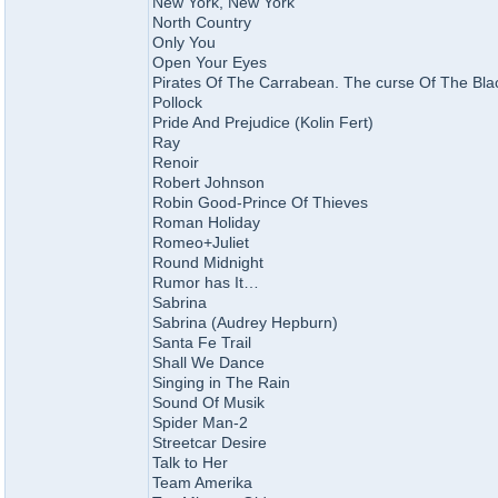
New York, New York
North Country
Only You
Open Your Eyes
Pirates Of The Carrabean. The curse Of The Bla
Pollock
Pride And Prejudice (Kolin Fert)
Ray
Renoir
Robert Johnson
Robin Good-Prince Of Thieves
Roman Holiday
Romeo+Juliet
Round Midnight
Rumor has It…
Sabrina
Sabrina (Audrey Hepburn)
Santa Fe Trail
Shall We Dance
Singing in The Rain
Sound Of Musik
Spider Man-2
Streetcar Desire
Talk to Her
Team Amerika