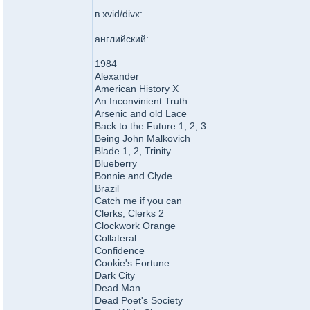
в xvid/divx:
английский:
1984
Alexander
American History X
An Inconvinient Truth
Arsenic and old Lace
Back to the Future 1, 2, 3
Being John Malkovich
Blade 1, 2, Trinity
Blueberry
Bonnie and Clyde
Brazil
Catch me if you can
Clerks, Clerks 2
Clockwork Orange
Collateral
Confidence
Cookie's Fortune
Dark City
Dead Man
Dead Poet's Society