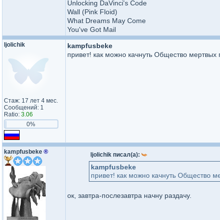
Unlocking DaVinci's Code
Wall (Pink Floid)
What Dreams May Come
You've Got Mail
ljolichik
kampfusbeke
привет! как можно качнуть Общество мертвых п
Стаж: 17 лет 4 мес.
Сообщений: 1
Ratio:
3.06
0%
kampfusbeke
®
ljolichik писал(а):
kampfusbeke
привет! как можно качнуть Общество ме
ок, завтра-послезавтра начну раздачу.