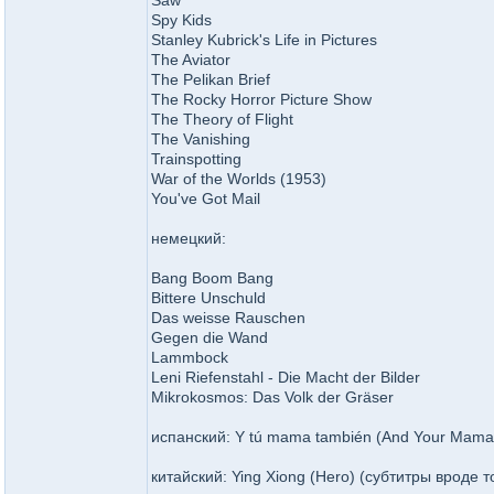
Saw
Spy Kids
Stanley Kubrick's Life in Pictures
The Aviator
The Pelikan Brief
The Rocky Horror Picture Show
The Theory of Flight
The Vanishing
Trainspotting
War of the Worlds (1953)
You've Got Mail
немецкий:
Bang Boom Bang
Bittere Unschuld
Das weisse Rauschen
Gegen die Wand
Lammbock
Leni Riefenstahl - Die Macht der Bilder
Mikrokosmos: Das Volk der Gräser
испанский: Y tú mama también (And Your Mama
китайский: Ying Xiong (Hero) (субтитры вроде 