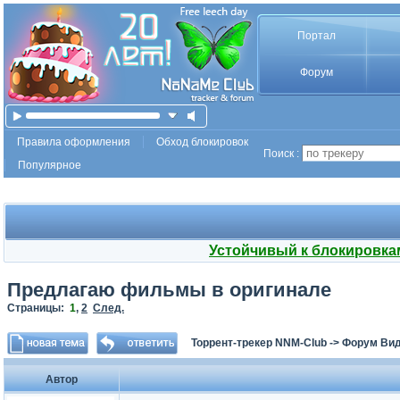
Портал
Форум
Правила оформления
Обход блокировок
Поиск :
Популярное
Устойчивый к блокировка
Предлагаю фильмы в оригинале
Страницы:
1
,
2
След.
Торрент-трекер NNM-Club
->
Форум Ви
Автор