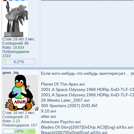
Стаж: 19 лет 2 мес.
Сообщений: 86
Ratio:
18.834
Поблагодарили:
2310
6.27%
gaws_big
Если кого-нибудь что-нибудь заинтересует.... 
Planet.Of.The.Apes.avi
2001.A.Space.Odyssey.1968.HDRip.XviD-TLF-CD
2001.A.Space.Odyssey.1968.HDRip.XviD-TLF-CD
28 Weeks Later_2007.avi
300 Spartans (2007) DVD.AVI
9.10.avi
Стаж: 18 лет 2 мес.
after.avi
Сообщений: 25
Ratio:
2.23
American Psycho.avi
Поблагодарили: 157
Blades.Of.Glory[2007]DvDrip.AC3[Eng]-aXXo.avi
100%
Breach[2007]DvDrip[Eng]-aXXo.avi