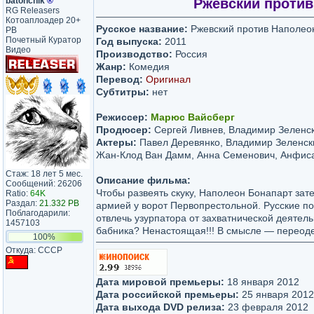
batonchik
®
Ржевский против 
RG Releasers
Котоаплоадер 20+
Русское название:
Ржевский против Наполео
PB
Почетный Куратор
Год выпуска:
2011
Видео
Производство:
Россия
Жанр:
Комедия
Перевод:
Оригинал
Субтитры:
нет
Режиссер:
Марюс Вайсберг
Продюсер:
Сергей Ливнев, Владимир Зеленс
Актеры:
Павел Деревянко, Владимир Зеленск
Жан-Клод Ван Дамм, Анна Семенович, Анфиса
Стаж: 18 лет 5 мес.
Описание фильма:
Сообщений: 26206
Чтобы развеять скуку, Наполеон Бонапарт зат
Ratio:
64K
Раздал:
21.332 PB
армией у ворот Первопрестольной. Русские по
Поблагодарили:
отвлечь узурпатора от захватнической деятел
1457103
бабника? Ненастоящая!!! В смысле — переод
100%
Откуда: СССР
Дата мировой премьеры:
18 января 2012
Дата российской премьеры:
25 января 2012
Дата выхода DVD релиза:
23 февраля 2012