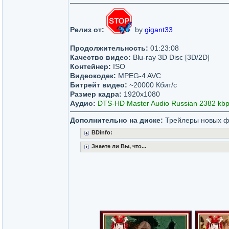
Релиз от:
by
gigant33
Продолжительность:
01:23:08
Качество видео:
Blu-ray 3D Disc [3D/2D]
Контейнер:
ISO
Видеокодек:
MPEG-4 AVC
Битрейт видео:
~20000 Кбит/с
Размер кадра:
1920х1080
Аудио:
DTS-HD Master Audio Russian 2382 kbps 5.
Дополнительно на диске:
Трейлеры новых ф
BDinfo:
Знаете ли Вы, что...