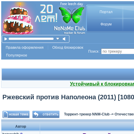
Портал
Форум
Правила оформления
Обход блокировок
Поиск :
Популярное
Устойчивый к блокировка
Ржевский против Наполеона (2011) [1080p
Торрент-трекер NNM-Club
->
Отечестве
Автор