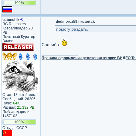
100%
batonchik
®
dedmoroz59 писал(а):
RG Releasers
Котоаплоадер 20+
помогу раздать.
PB
Почетный Куратор
Видео
Спасибо.
_________________
Правила оформления релизов категории ВИДЕО
Те
Стаж: 18 лет 5 мес.
Сообщений: 26206
Ratio:
64K
Раздал:
21.332 PB
Поблагодарили:
1457103
100%
Откуда: СССР