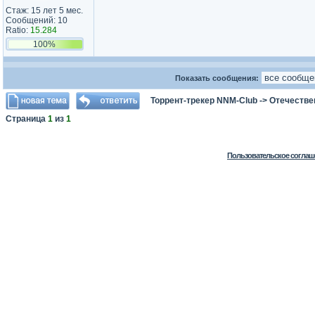
Стаж: 15 лет 5 мес.
Сообщений: 10
Ratio:
15.284
100%
Показать сообщения:
Торрент-трекер NNM-Club
->
Отечестве
Страница
1
из
1
Пользовательское соглаш