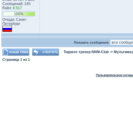
Сообщений: 245
Ratio:
6.517
100%
Откуда: Санкт-
Петербург
Показать сообщения:
Торрент-трекер NNM-Club
->
Мультимед
Страница
1
из
1
Пользовательское соглаш