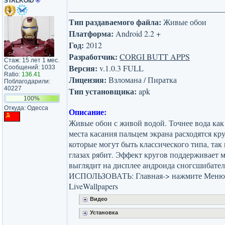
STALKOID
®
Тип раздаваемого файла:
Живые обои
Платформа:
Android 2.2 +
Год:
2012
Разработчик:
CORGI BUTT APPS
Стаж: 15 лет 1 мес.
Версия:
v.1.0.3 FULL
Сообщений: 1033
Ratio:
136.41
Лицензия:
Взломана / Пиратка
Поблагодарили:
40227
Тип установщика:
apk
100%
Откуда: Одесса
Описание:
Живые обои с живой водой. Точнее вода как
места касания пальцем экрана расходятся кру
которые могут быть классического типа, так
глазах рябит. Эффект кругов поддерживает м
выглядит на дисплее андроида сногсшибател
ИСПОЛЬЗОВАТЬ: Главная-> нажмите Меню
LiveWallpapers
Видео
Установка