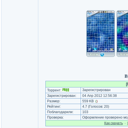
В
[
Зарегистрирован
Торрент:
Зарегистрирован:
04 Апр 2012 12:56:38
Размер:
559 KB
(
)
Рейтинг:
4.7
(Голосов:
20
)
Поблагодарили:
103
Проверка:
Оформление проверено мод
Как cкачать
·