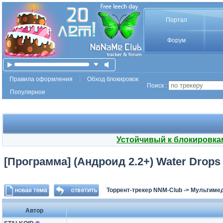
Портал
Форум
Правила оформления
Обход блокировок
Поиск :
Популярное
Устойчивый к блокировка
[Программа] (Андроид 2.2+) Water Drops
Торрент-трекер NNM-Club
->
Мультимед
Автор